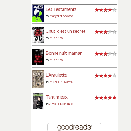
Les Testaments
by
Margaret Atwood
Chut, c'est un secret
by
Mi-ae Seo
Bonne nuit maman
by
Mi-ae Seo
L'Amulette
by
Michael McDowell
Tant mieux
by
Amélie Nothomb