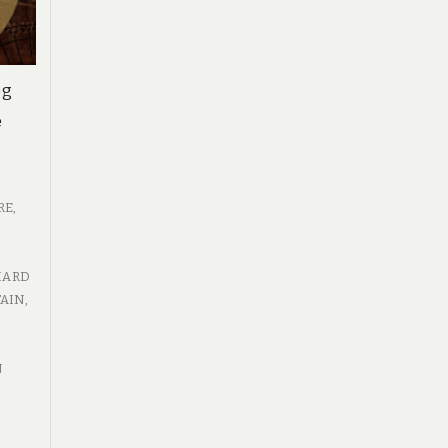
og
e
RE
,
HARD
TAIN
,
N