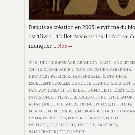
Depuis sa création en 2005 le rythme du bl
est 1 livre = 1 billet. Néanmoins il m’arrive d
manquer …
Feuille
Plus
→
de
route
FEUILLE
16 JUIN 2018
3E ÂGE
,
ABANDON
,
ALIEN
,
ANGLETER
DE
CHINE
,
CLAVEL FABIEN
,
COUP DE CŒUR
,
CYBERPUNK
,
#20
ROUTE
DEWDNEY PATRICK K.
,
DISPENSABLE
,
ÉTATS-UNIS
,
#20
EXCELLENT
,
FEUILLES DE ROUTE
,
FRANCE
,
GROS KIFF
,
FANTASY
,
HARD SF
,
HORREUR
,
HUMOUR
,
INTÉRÊT CER
INVASION
,
LITTÉRATURE ANGLOPHONE
,
LITTÉRATURE
ASIATIQUE
,
LITTÉRATURE FRANCOPHONE
,
LIU CIXIN
,
MENACE
,
MERCENAIRES
,
MORGAN RICHARD
,
NEWMA
EMMA
,
ORPHELINS
,
POST-APOCALYPSE
,
QUÊTE
INITIATIQUE
,
RELIGION
,
TRILOGIE
,
VAMPIRES
,
VANDERMEER JEFF
,
ZOMBIES