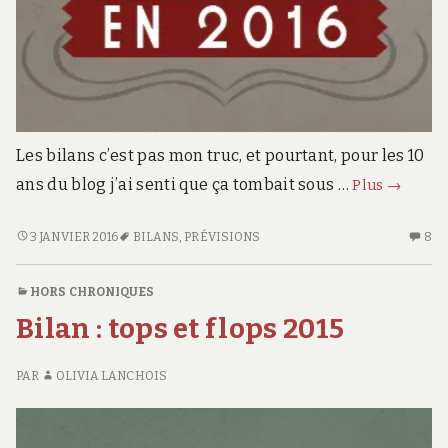
Les bilans c’est pas mon truc, et pourtant, pour les 10
Alors,
ans du blog j’ai senti que ça tombait sous …
Plus
→
je
vais
ALORS,
3 JANVIER 2016
BILANS
,
PRÉVISIONS
8
8
JE
C
faire
VAIS
S
quoi
HORS CHRONIQUES
FAIRE
AL
en
Bilan : tops et flops 2015
QUOI
JE
2016
EN
VA
?
2016
FA
PAR
OLIVIA LANCHOIS
?
Q
E
20