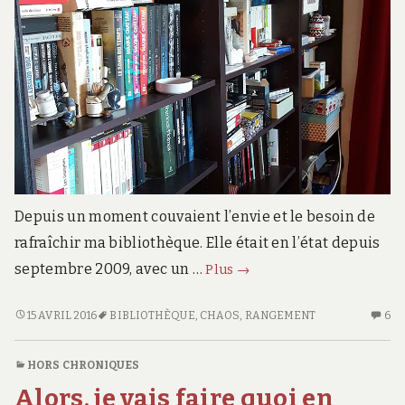
Depuis un moment couvaient l’envie et le besoin de
rafraîchir ma bibliothèque. Elle était en l’état depuis
Book
septembre 2009, avec un …
Plus
→
porn
BOOK
15 AVRIL 2016
BIBLIOTHÈQUE
,
CHAOS
,
RANGEMENT
6
6
PORN
C
S
HORS CHRONIQUES
B
Alors, je vais faire quoi en
P