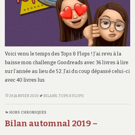
Voici venu le temps des Tops & Flops ! J’ai revu à la
baisse mon challenge Goodreads avec 36 livres à lire
sur l’année au lieu de 52. J’ai du coup dépassé celui-ci
avec 40 livres lus
TOPS
26 JANVIER 2020
BILANS
,
TOPS & FLOPS
&
FLOPS
HORS CHRONIQUES
2019
Bilan automnal 2019 –