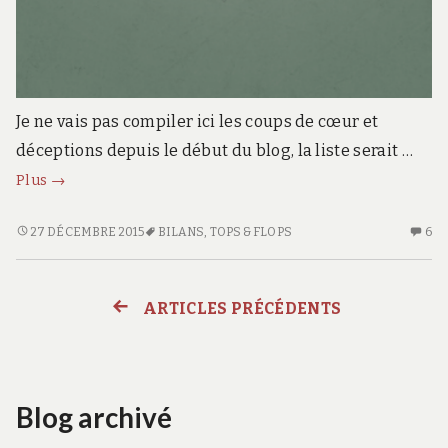
Je ne vais pas compiler ici les coups de cœur et
déceptions depuis le début du blog, la liste serait …
Bilan
Plus
→
:
tops
BILAN
27 DÉCEMBRE 2015
BILANS
,
TOPS & FLOPS
6
6
:
C
et
TOPS
S
flops
ET
BI
ARTICLES PRÉCÉDENTS
2015
Navigation
FLOPS
:
2015
TO
ET
des
FL
20
Blog archivé
articles