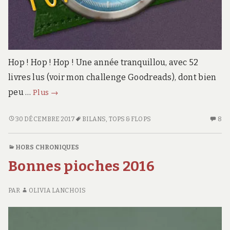
Hop ! Hop ! Hop ! Une année tranquillou, avec 52
livres lus (voir mon challenge Goodreads), dont bien
Tops
peu …
Plus
→
&
Flops
TOPS
30 DÉCEMBRE 2017
BILANS
,
TOPS & FLOPS
8
8
&
C
2017
FLOPS
S
HORS CHRONIQUES
2017
TO
Bonnes pioches 2016
&
FL
20
PAR
OLIVIA LANCHOIS