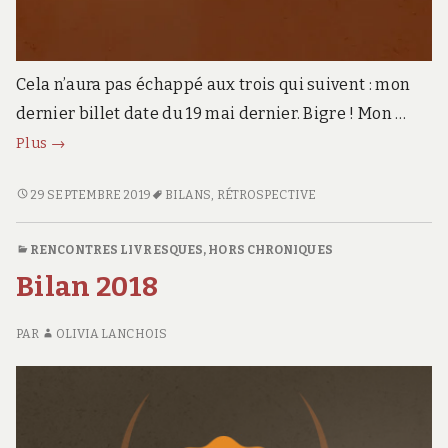
Cela n’aura pas échappé aux trois qui suivent : mon
dernier billet date du 19 mai dernier. Bigre ! Mon …
Bilan
Plus
→
automnal
2019
BILAN
29 SEPTEMBRE 2019
BILANS
,
RÉTROSPECTIVE
AUTOMNAL
–
2019
L’avenir
RENCONTRES LIVRESQUES
,
HORS CHRONIQUES
–
du
Bilan 2018
L’AVENIR
blog
DU
BLOG
PAR
OLIVIA LANCHOIS