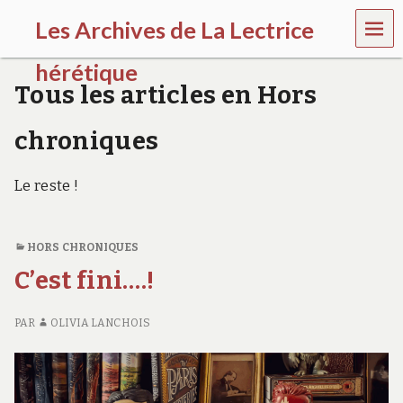
MEN
Les Archives de La Lectrice
U
hérétique
Tous les articles en Hors
(
2
chroniques
0
0
5
Le reste !
-
2
0
2
HORS CHRONIQUES
0
C’est fini….!
)
PAR
OLIVIA LANCHOIS