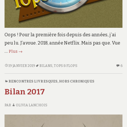
Oops ! Pour la première fois depuis des années, j’ai
peu lu. J’avoue. 2018, année Netflix. Mais pas que. Vue
Tops
…
Plus
→
&
Flops
TOPS
19 JANVIER 2019
BILANS
,
TOPS & FLOPS
6
6
&
C
2018
FLOPS
S
RENCONTRES LIVRESQUES
,
HORS CHRONIQUES
2018
TO
Bilan 2017
&
FL
20
PAR
OLIVIA LANCHOIS