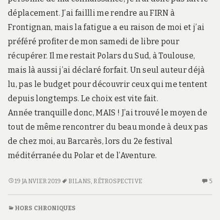
déplacement. J’ai faillli me rendre au FIRN à
Frontignan, mais la fatigue a eu raison de moi et j’ai
préféré profiter de mon samedi de libre pour
récupérer. Il me restait Polars du Sud, à Toulouse,
mais là aussi j’ai déclaré forfait. Un seul auteur déjà
lu, pas le budget pour découvrir ceux qui me tentent
depuis longtemps. Le choix est vite fait.
Année tranquille donc, MAIS ! J’ai trouvé le moyen de
tout de même rencontrer du beau monde à deux pas
de chez moi, au Barcarès, lors du 2e festival
méditérranée du Polar et de l’Aventure.
BILAN
19 JANVIER 2019
BILANS
,
RÉTROSPECTIVE
5
5
2018
C
S
HORS CHRONIQUES
BI