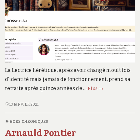
La Lectrice hérétique, après avoir changé moult fois
d’identité mais jamais de fonctionnement, prend sa
C’est
retraite après quinze années de …
Plus
→
fini….!
C’EST
10 JANVIER 2021
FINI….!
HORS CHRONIQUES
Arnauld Pontier