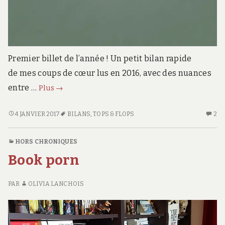
Premier billet de l’année ! Un petit bilan rapide
de mes coups de cœur lus en 2016, avec des nuances
Bonnes
entre …
Plus
→
pioches
2016
BONNES
4 JANVIER 2017
BILANS
,
TOPS & FLOPS
2
2
PIOCHES
C
2016
S
HORS CHRONIQUES
B
Book porn
PI
20
PAR
OLIVIA LANCHOIS