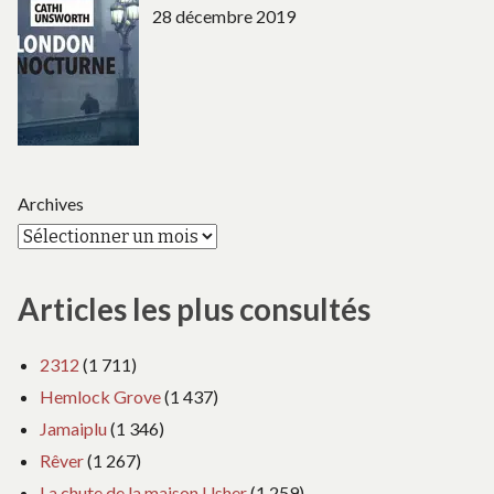
28 décembre 2019
Archives
Articles les plus consultés
2312
(1 711)
Hemlock Grove
(1 437)
Jamaiplu
(1 346)
Rêver
(1 267)
La chute de la maison Usher
(1 259)