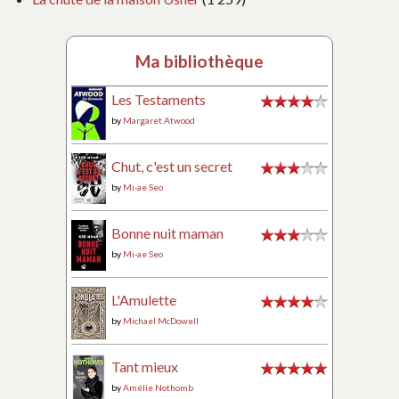
Ma bibliothèque
Les Testaments
by
Margaret Atwood
Chut, c'est un secret
by
Mi-ae Seo
Bonne nuit maman
by
Mi-ae Seo
L'Amulette
by
Michael McDowell
Tant mieux
by
Amélie Nothomb