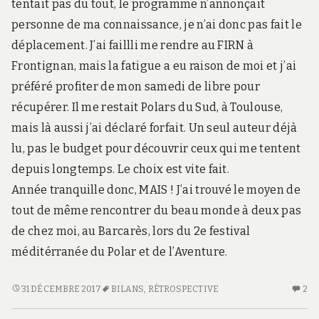
tentait pas du tout, le programme n’annonçait
personne de ma connaissance, je n’ai donc pas fait le
déplacement. J’ai faillli me rendre au FIRN à
Frontignan, mais la fatigue a eu raison de moi et j’ai
préféré profiter de mon samedi de libre pour
récupérer. Il me restait Polars du Sud, à Toulouse,
mais là aussi j’ai déclaré forfait. Un seul auteur déjà
lu, pas le budget pour découvrir ceux qui me tentent
depuis longtemps. Le choix est vite fait.
Année tranquille donc, MAIS ! J’ai trouvé le moyen de
tout de même rencontrer du beau monde à deux pas
de chez moi, au Barcarès, lors du 2e festival
méditérranée du Polar et de l’Aventure.
BILAN
31 DÉCEMBRE 2017
BILANS
,
RÉTROSPECTIVE
2
2
2017
C