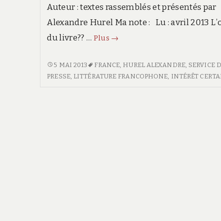
Auteur : textes rassemblés et présentés par
Alexandre Hurel Ma note : Lu : avril 2013 L’
du livre?? …
Chroniques
Plus
→
du
racisme
CHRONIQUES
5 MAI 2013
FRANCE
,
HUREL ALEXANDRE
,
SERVICE 
DU
PRESSE
,
LITTÉRATURE FRANCOPHONE
,
INTÉRÊT CERTA
ordinaire
RACISME
ORDINAIRE