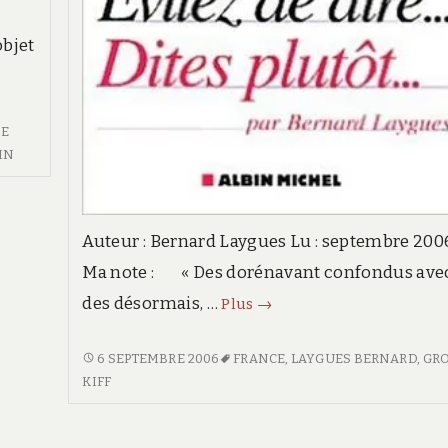
objet
DE
IN
Auteur : Bernard Laygues Lu : septembre 200
Ma note : « Des dorénavant confondus ave
des désormais, …
Évitez
Plus
→
de
dire…
ÉVITEZ
6 SEPTEMBRE 2006
FRANCE
,
LAYGUES BERNARD
,
GR
DE
KIFF
dites
DIRE…
plutôt…
DITES