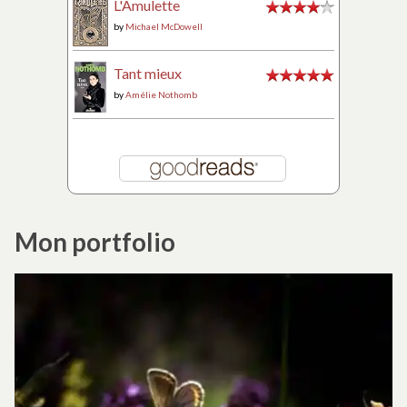
L'Amulette
by
Michael McDowell
Tant mieux
by
Amélie Nothomb
Mon portfolio