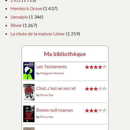
Hemlock Grove
(1 437)
Jamaiplu
(1 346)
Rêver
(1 267)
La chute de la maison Usher
(1 259)
Ma bibliothèque
Les Testaments
by
Margaret Atwood
Chut, c'est un secret
by
Mi-ae Seo
Bonne nuit maman
by
Mi-ae Seo