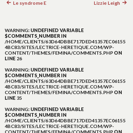
Le syndrome E
Lizzie Leigh
Article
Artic
Navigation
précédent :
suiva
:
de
WARNING
: UNDEFINED VARIABLE
$COMMENTS_NUMBER IN
l’article
/HOME/CLIENTS/63D64DBBE717DED41357EC06155
4BC83/SITES/LECTRICE-HERETIQUE.COM/WP-
CONTENT/THEMES/FEMINA/COMMENTS.PHP
ON
LINE
26
WARNING
: UNDEFINED VARIABLE
$COMMENTS_NUMBER IN
/HOME/CLIENTS/63D64DBBE717DED41357EC06155
4BC83/SITES/LECTRICE-HERETIQUE.COM/WP-
CONTENT/THEMES/FEMINA/COMMENTS.PHP
ON
LINE
35
WARNING
: UNDEFINED VARIABLE
$COMMENTS_NUMBER IN
/HOME/CLIENTS/63D64DBBE717DED41357EC06155
4BC83/SITES/LECTRICE-HERETIQUE.COM/WP-
CONTENT/THEMES/FEMINA/COMMENTS.PHP
ON