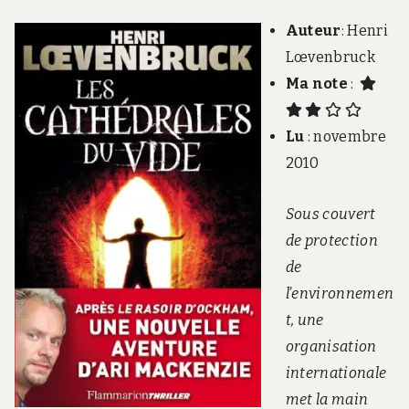
Auteur
: Henri
Lœvenbruck
Ma note
:
Lu
: novembre
2010
Sous couvert
de protection
de
l’environnemen
t, une
organisation
internationale
met la main