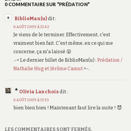
0 COMMENTAIRE SUR “PRÉDATION”
BiblioMan(u)
dit :
6 AOÛT 2009 À 13:42
Je viens de le terminer. Effectivement, c'est
vraiment bien fait. C'est même, en ce qui me
concerne, ça m'a laissé 😮
.-= Le dernier billet de BiblioMan(u) :
Prédation /
Nathalie Hug et Jérôme Camut
=-.
Olivia Lanchois
dit :
6 AOÛT 2009 À 15:33
bien bien bien ! Maintenant faut lire la suite ! 😈
LES COMMENTAIRES SONT FERMÉS.