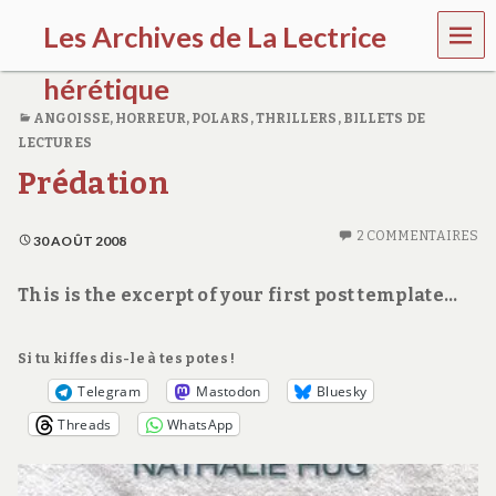
MEN
Les Archives de La Lectrice
U
hérétique
ANGOISSE, HORREUR
,
POLARS, THRILLERS
,
BILLETS DE
(
LECTURES
2
0
Prédation
0
5
-
2 COMMENTAIRES
30 AOÛT 2008
2
0
This is the excerpt of your first post template…
2
0
)
Si tu kiffes dis-le à tes potes !
Telegram
Mastodon
Bluesky
Threads
WhatsApp