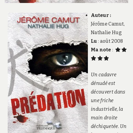
Auteur :
Jérôme Camut,
Nathalie Hug
Lu
: août 2008
Ma note
:
Un cadavre
dénudé est
découvert dans
une friche
industrielle, la
main droite
déchiquetée. Un