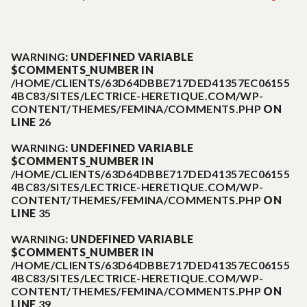
Navigation
précédent :
suiva
:
de
WARNING
: UNDEFINED VARIABLE
$COMMENTS_NUMBER IN
l’article
/HOME/CLIENTS/63D64DBBE717DED41357EC06155
4BC83/SITES/LECTRICE-HERETIQUE.COM/WP-
CONTENT/THEMES/FEMINA/COMMENTS.PHP
ON
LINE
26
WARNING
: UNDEFINED VARIABLE
$COMMENTS_NUMBER IN
/HOME/CLIENTS/63D64DBBE717DED41357EC06155
4BC83/SITES/LECTRICE-HERETIQUE.COM/WP-
CONTENT/THEMES/FEMINA/COMMENTS.PHP
ON
LINE
35
WARNING
: UNDEFINED VARIABLE
$COMMENTS_NUMBER IN
/HOME/CLIENTS/63D64DBBE717DED41357EC06155
4BC83/SITES/LECTRICE-HERETIQUE.COM/WP-
CONTENT/THEMES/FEMINA/COMMENTS.PHP
ON
LINE
39