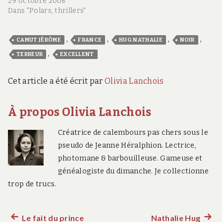
29 octobre 2008
Dans "Polars, thrillers"
,
,
,
,
CAMUT JÉRÔME
FRANCE
HUG NATHALIE
NOIR
,
TERREUR
EXCELLENT
Cet article a été écrit par
Olivia Lanchois
À propos Olivia Lanchois
Créatrice de calembours pas chers sous le
pseudo de Jeanne Héralphion. Lectrice,
photomane & barbouilleuse. Gameuse et
généalogiste du dimanche. Je collectionne
trop de trucs.
Le fait du prince
Nathalie Hug
Article
Artic