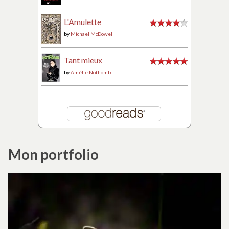
L'Amulette
by
Michael McDowell
Tant mieux
by
Amélie Nothomb
Mon portfolio