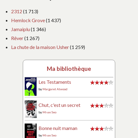
2312
(1 713)
Hemlock Grove
(1 437)
Jamaiplu
(1 346)
Rêver
(1 267)
La chute de la maison Usher
(1 259)
Ma bibliothèque
Les Testaments
by
Margaret Atwood
Chut, c'est un secret
by
Mi-ae Seo
Bonne nuit maman
by
Mi-ae Seo