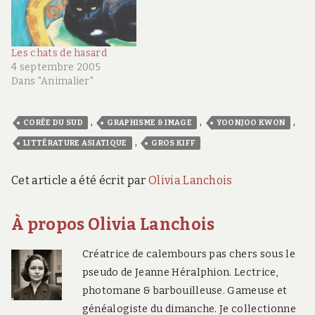
Les chats de hasard
4 septembre 2005
Dans "Animalier"
,
,
,
CORÉE DU SUD
GRAPHISME & IMAGE
YOONJOO KWON
,
LITTÉRATURE ASIATIQUE
GROS KIFF
Cet article a été écrit par
Olivia Lanchois
À propos Olivia Lanchois
Créatrice de calembours pas chers sous le
pseudo de Jeanne Héralphion. Lectrice,
photomane & barbouilleuse. Gameuse et
généalogiste du dimanche. Je collectionne