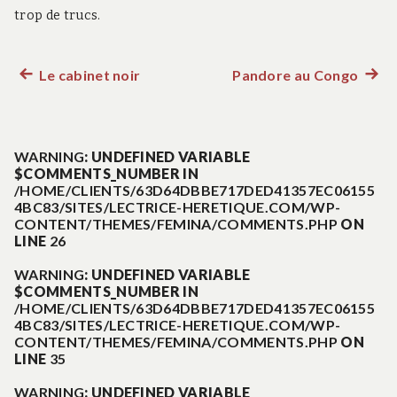
trop de trucs.
Le cabinet noir
Pandore au Congo
Article
Artic
Navigation
précédent :
suiva
:
de
WARNING
: UNDEFINED VARIABLE
$COMMENTS_NUMBER IN
l’article
/HOME/CLIENTS/63D64DBBE717DED41357EC06155
4BC83/SITES/LECTRICE-HERETIQUE.COM/WP-
CONTENT/THEMES/FEMINA/COMMENTS.PHP
ON
LINE
26
WARNING
: UNDEFINED VARIABLE
$COMMENTS_NUMBER IN
/HOME/CLIENTS/63D64DBBE717DED41357EC06155
4BC83/SITES/LECTRICE-HERETIQUE.COM/WP-
CONTENT/THEMES/FEMINA/COMMENTS.PHP
ON
LINE
35
WARNING
: UNDEFINED VARIABLE