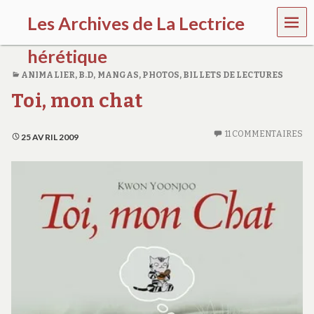
MEN
Les Archives de La Lectrice
U
hérétique
ANIMALIER
,
B.D, MANGAS
,
PHOTOS
,
BILLETS DE LECTURES
(
Toi, mon chat
2
0
0
11 COMMENTAIRES
5
25 AVRIL 2009
-
2
0
2
0
)