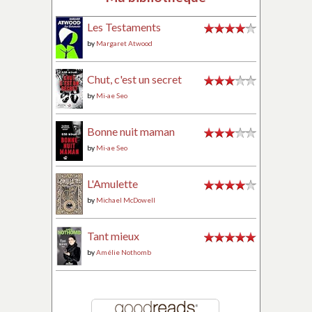
Les Testaments
by
Margaret Atwood
Chut, c'est un secret
by
Mi-ae Seo
Bonne nuit maman
by
Mi-ae Seo
L'Amulette
by
Michael McDowell
Tant mieux
by
Amélie Nothomb