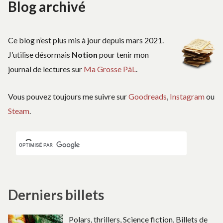
Blog archivé
l’article
Ce blog n’est plus mis à jour depuis mars 2021.
J’utilise désormais
Notion
pour tenir mon
journal de lectures sur
Ma Grosse PàL
.
Vous pouvez toujours me suivre sur
Goodreads
,
Instagram
ou
Steam
.
Derniers billets
Polars, thrillers, Science fiction, Billets de