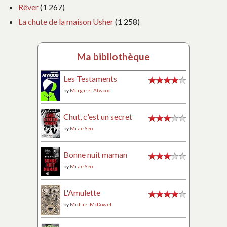
Rêver
(1 267)
La chute de la maison Usher
(1 258)
Ma bibliothèque
Les Testaments
by
Margaret Atwood
Chut, c'est un secret
by
Mi-ae Seo
Bonne nuit maman
by
Mi-ae Seo
L'Amulette
by
Michael McDowell