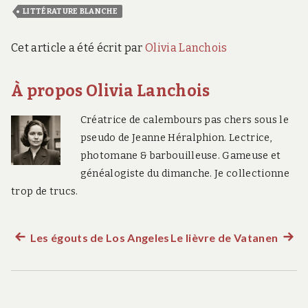
LITTÉRATURE BLANCHE
Cet article a été écrit par
Olivia Lanchois
À propos Olivia Lanchois
Créatrice de calembours pas chers sous le
pseudo de Jeanne Héralphion. Lectrice,
photomane & barbouilleuse. Gameuse et
généalogiste du dimanche. Je collectionne
trop de trucs.
Les égouts de Los Angeles
Le lièvre de Vatanen
Article
Artic
Navigation
précédent :
suiva
:
de