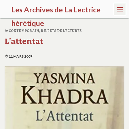
MEN
Les Archives de La Lectrice
U
hérétique
CONTEMPORAIN
,
BILLETS DE LECTURES
(
L’attentat
2
0
0
5
11 MARS 2007
-
2
0
2
0
)