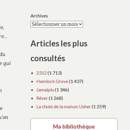
Archives
ée,
are…
Articles les plus
 du
consultés
e qui
2312
(1 713)
Hemlock Grove
(1 437)
Jamaiplu
(1 346)
n
Rêver
(1 268)
La chute de la maison Usher
(1 259)
ue
u’on
Ma bibliothèque