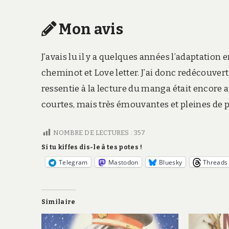
Mon avis
J’avais lu il y a quelques années l’adaptatio
cheminot et Love letter. J’ai donc redécouvert
ressentie à la lecture du manga était encore a
courtes, mais très émouvantes et pleines de p
NOMBRE DE LECTURES :
357
Si tu kiffes dis-le à tes potes !
Telegram
Mastodon
Bluesky
Threads
Similaire