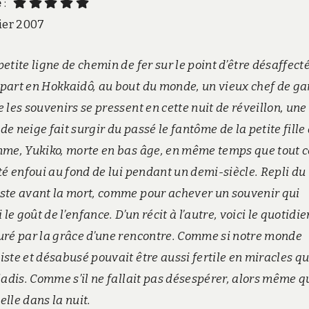
e
:
vier 2007
etite ligne de chemin de fer sur le point d’être désaffect
part en Hokkaidô, au bout du monde, un vieux chef de g
 les souvenirs se pressent en cette nuit de réveillon, une
e neige fait surgir du passé le fantôme de la petite fille
mme, Yukiko, morte en bas âge, en même temps que tout c
sté enfoui au fond de lui pendant un demi-siècle. Repli du
ste avant la mort, comme pour achever un souvenir qui
i le goût de l’enfance. D’un récit à l’autre, voici le quotidie
uré par la grâce d’une rencontre. Comme si notre monde
iste et désabusé pouvait être aussi fertile en miracles q
 jadis. Comme s’il ne fallait pas désespérer, alors même q
elle dans la nuit.