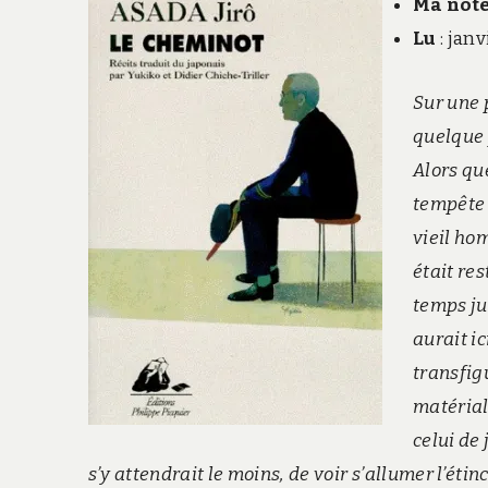
Ma not
Lu
: jan
Sur une p
quelque 
Alors que
tempête d
vieil ho
était re
temps ju
aurait ic
transfig
matérial
celui de
s’y attendrait le moins, de voir s’allumer l’étinc