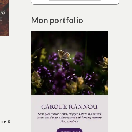
Mon portfolio
ane &