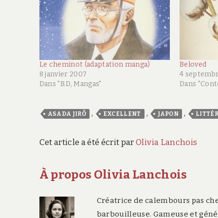
Le cheminot (adaptation manga)
Beloved
8 janvier 2007
4 septemb
Dans "B.D, Mangas"
Dans "Con
,
,
,
ASADA JIRÔ
EXCELLENT
JAPON
LITTÉ
Cet article a été écrit par
Olivia Lanchois
À propos Olivia Lanchois
Créatrice de calembours pas che
barbouilleuse. Gameuse et généa