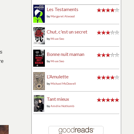
Les Testaments
by
Margaret Atwood
Chut, c'est un secret
by
Mi-ae Seo
es
Bonne nuit maman
re
by
Mi-ae Seo
L'Amulette
by
Michael McDowell
Tant mieux
by
Amélie Nothomb