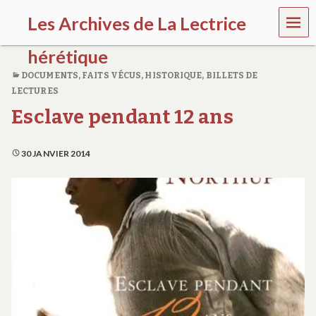
MEN
Les Archives de La Lectrice
U
hérétique
DOCUMENTS, FAITS VÉCUS
,
HISTORIQUE
,
BILLETS DE
(
LECTURES
2
0
Esclave pendant 12 ans
0
5
-
30 JANVIER 2014
2
0
2
0
)