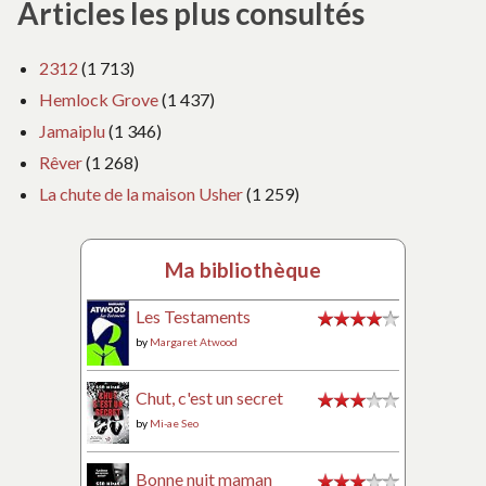
Articles les plus consultés
2312
(1 713)
Hemlock Grove
(1 437)
Jamaiplu
(1 346)
Rêver
(1 268)
La chute de la maison Usher
(1 259)
Ma bibliothèque
Les Testaments
by
Margaret Atwood
Chut, c'est un secret
by
Mi-ae Seo
Bonne nuit maman