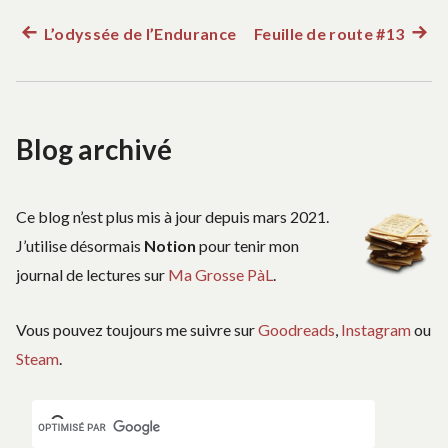
L’odyssée de l’Endurance
Feuille de route #13
Article
Artic
Navigation
précédent :
suiva
:
de
Blog archivé
l’article
Ce blog n’est plus mis à jour depuis mars 2021.
J’utilise désormais
Notion
pour tenir mon
journal de lectures sur
Ma Grosse PàL
.
Vous pouvez toujours me suivre sur
Goodreads
,
Instagram
ou
Steam
.