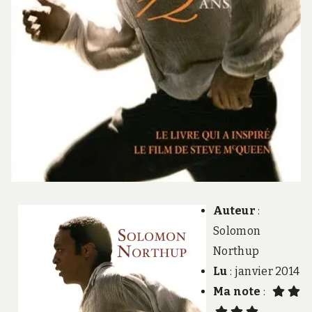
Auteur
:
Solomon
Northup
Lu
: janvier 2014
Ma note
: