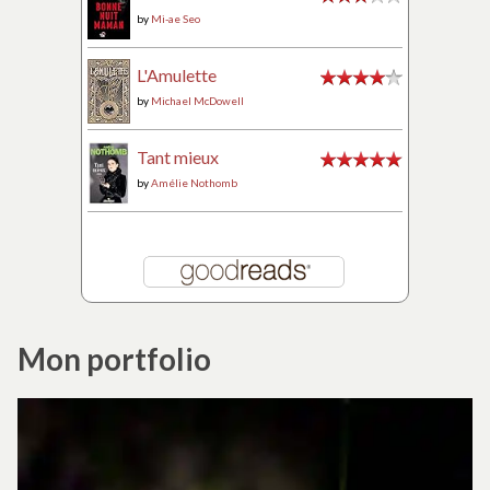
by
Mi-ae Seo
L'Amulette
by
Michael McDowell
Tant mieux
by
Amélie Nothomb
Mon portfolio