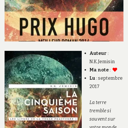
Auteur
:
N.K.Jemisin
Ma note
:
Lu
: septembre
2017
La terre
tremble si
souvent sur
votre monde