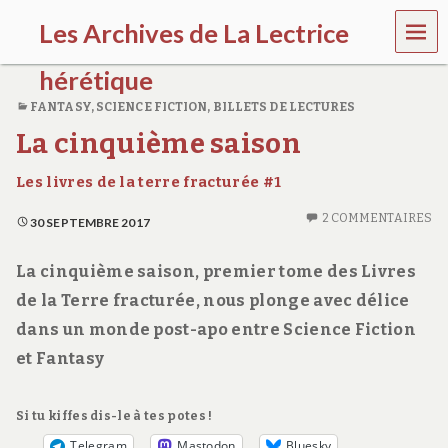
MEN
Les Archives de La Lectrice
U
hérétique
FANTASY
,
SCIENCE FICTION
,
BILLETS DE LECTURES
(
La cinquième saison
2
0
0
Les livres de la terre fracturée #1
5
-
2 COMMENTAIRES
30 SEPTEMBRE 2017
2
0
2
La cinquième saison, premier tome des Livres
0
de la Terre fracturée, nous plonge avec délice
)
dans un monde post-apo entre Science Fiction
et Fantasy
Si tu kiffes dis-le à tes potes !
Telegram
Mastodon
Bluesky