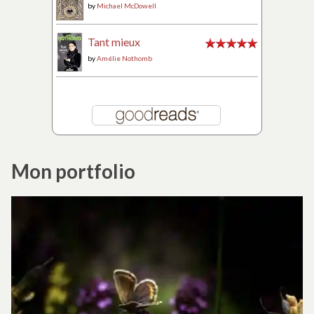
by
Michael McDowell
Tant mieux
by
Amélie Nothomb
Mon portfolio