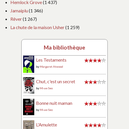
Hemlock Grove
(1 437)
Jamaiplu
(1 346)
Rêver
(1 267)
La chute de la maison Usher
(1 259)
Ma bibliothèque
Les Testaments
by
Margaret Atwood
Chut, c'est un secret
by
Mi-ae Seo
Bonne nuit maman
by
Mi-ae Seo
L'Amulette