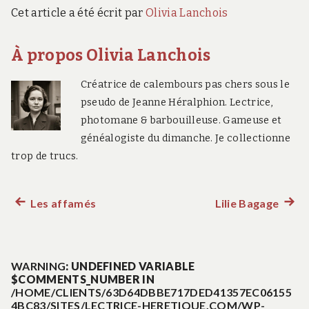
Cet article a été écrit par
Olivia Lanchois
À propos Olivia Lanchois
Créatrice de calembours pas chers sous le
pseudo de Jeanne Héralphion. Lectrice,
photomane & barbouilleuse. Gameuse et
généalogiste du dimanche. Je collectionne
trop de trucs.
Les affamés
Lilie Bagage
Article
Artic
Navigation
précédent :
suiva
:
de
WARNING
: UNDEFINED VARIABLE
$COMMENTS_NUMBER IN
l’article
/HOME/CLIENTS/63D64DBBE717DED41357EC06155
4BC83/SITES/LECTRICE-HERETIQUE.COM/WP-