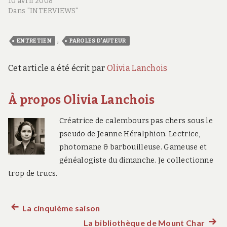
10 avril 2008
Dans "INTERVIEWS"
,
ENTRETIEN
PAROLES D'AUTEUR
Cet article a été écrit par
Olivia Lanchois
À propos Olivia Lanchois
Créatrice de calembours pas chers sous le
pseudo de Jeanne Héralphion. Lectrice,
photomane & barbouilleuse. Gameuse et
généalogiste du dimanche. Je collectionne
trop de trucs.
La cinquième saison
Article
Navigation
La bibliothèque de Mount Char
précédent :
Artic