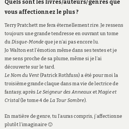
Quels sont les livres/auteurs/genres que
vous affectionnez le plus ?
Terry Pratchett me fera éternellement rire. Je ressens
toujours une grande tendresse en ouvrant un tome
du
Disque-Monde
que je n’ai pas encore lu.
Jo Walton est l’émotion même dans ses textes et je
me sens proche de sa plume, même si je l’ai
découverte sur le tard.
Le Nom du Vent
(Patrick Rothfuss) a été pour moi la
troisième grande claque dans ma vie de lectrice de
fantasy, après
Le Seigneur des Anneaux
et
Magie et
Cristal
(le tome 4 de
La Tour Sombre
).
En matière de genre, tu l’auras compris, j’affectionne
plutôt l’imaginaire 🙂