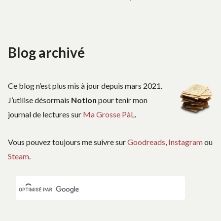
suiva
de
:
l’article
Blog archivé
Ce blog n’est plus mis à jour depuis mars 2021.
J’utilise désormais
Notion
pour tenir mon
journal de lectures sur
Ma Grosse PàL
.
Vous pouvez toujours me suivre sur
Goodreads
,
Instagram
ou
Steam
.