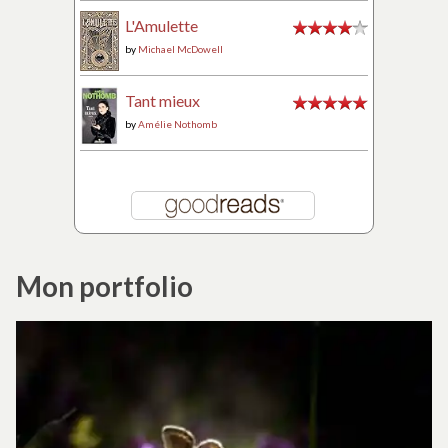
L'Amulette
by
Michael McDowell
Tant mieux
by
Amélie Nothomb
Mon portfolio