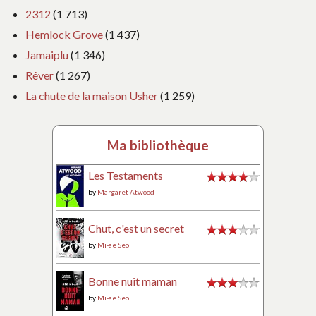
2312
(1 713)
Hemlock Grove
(1 437)
Jamaiplu
(1 346)
Rêver
(1 267)
La chute de la maison Usher
(1 259)
Ma bibliothèque
Les Testaments
by
Margaret Atwood
Chut, c'est un secret
by
Mi-ae Seo
Bonne nuit maman
by
Mi-ae Seo