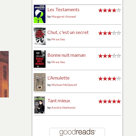
Les Testaments
by
Margaret Atwood
Chut, c'est un secret
by
Mi-ae Seo
Bonne nuit maman
by
Mi-ae Seo
L'Amulette
by
Michael McDowell
Tant mieux
by
Amélie Nothomb