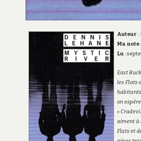
Auteur
:
Ma note
Lu
: sept
East Buck
les Flats 
habitants
on espère
« Cradevi
aiment à 
Flats et 
pères tra