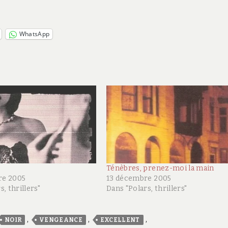
WhatsApp
Ténèbres, prenez-moi la main
re 2005
13 décembre 2005
, thrillers"
Dans "Polars, thrillers"
,
,
,
NOIR
VENGEANCE
EXCELLENT