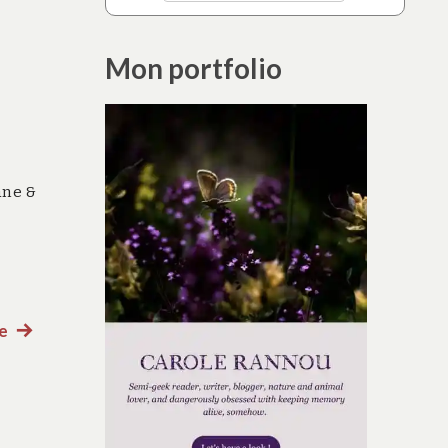
Mon portfolio
ane &
e
Article
suivant
: