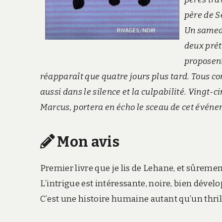
père de S
Un samedi
deux prét
proposent
réapparaît que quatre jours plus tard. Tous com
aussi dans le silence et la culpabilité. Vingt-ci
Marcus, portera en écho le sceau de cet événem
Mon avis
Premier livre que je lis de Lehane, et sûrement
L’intrigue est intéressante, noire, bien déve
C’est une histoire humaine autant qu’un thrill