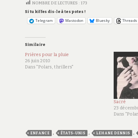
NOMBRE DE LECTURES :
173
Si tu kiffes dis-le à tes potes !
Telegram
Mastodon
Bluesky
Threads
Similaire
Prières pour la pluie
26 juin 2010
Dans "Polars, thrillers"
Sacré
23 décemb
Dans "Polars
,
,
,
ENFANCE
ÉTATS-UNIS
LEHANE DENNIS