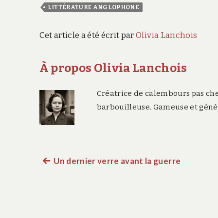
LITTÉRATURE ANGLOPHONE
Cet article a été écrit par
Olivia Lanchois
À propos Olivia Lanchois
Créatrice de calembours pas che
barbouilleuse. Gameuse et généa
Un dernier verre avant la guerre
Article
Navigation
précédent :
de