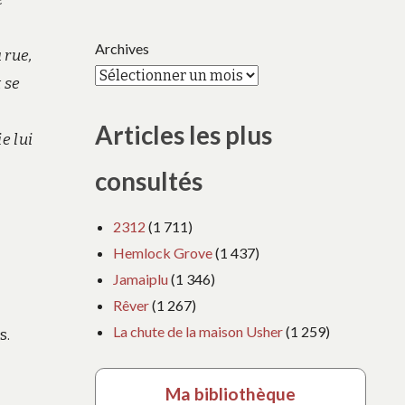
Archives
 rue,
 se
Articles les plus
e lui
consultés
2312
(1 711)
Hemlock Grove
(1 437)
Jamaiplu
(1 346)
Rêver
(1 267)
La chute de la maison Usher
(1 259)
s.
Ma bibliothèque