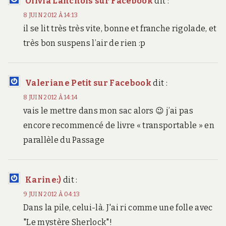
Olivia Lanchois sur Facebook
dit :
8 JUIN 2012 À 14:13
il se lit très très vite, bonne et franche rigolade, et
très bon suspens l’air de rien :p
Valeriane Petit sur Facebook
dit :
8 JUIN 2012 À 14:14
vais le mettre dans mon sac alors 😉 j’ai pas
encore recommencé de livre « transportable » en
parallèle du Passage
Karine:)
dit :
9 JUIN 2012 À 04:13
Dans la pile, celui-là. J'ai ri comme une folle avec
"Le mystère Sherlock"!