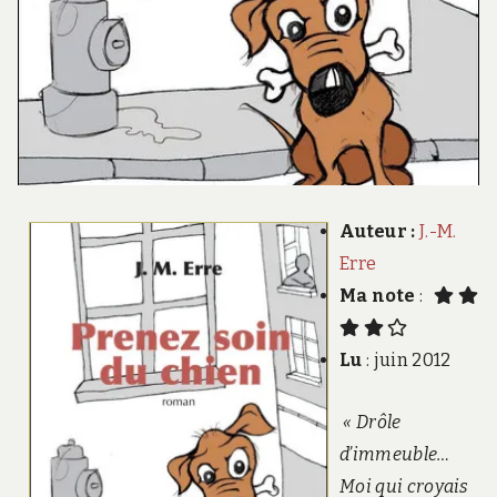
Auteur :
J.-M.
Erre
Ma note
:
Lu
: juin 2012
« Drôle
d’immeuble…
Moi qui croyais