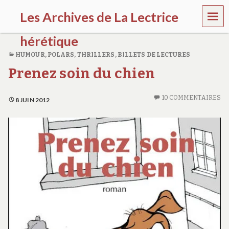
MEN
Les Archives de La Lectrice
U
hérétique
HUMOUR
,
POLARS, THRILLERS
,
BILLETS DE LECTURES
(
Prenez soin du chien
2
0
0
10 COMMENTAIRES
5
8 JUIN 2012
-
2
0
2
0
)