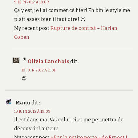
9 JUIN 2012 À 18:07
Ça y est, je l'ai commencé hier! Eh bin le style me
plait assez bien il faut dire! 🙂
My recent post
Rupture de contrat – Harlan
Coben
Olivia Lanchois
dit :
10 JUIN 2012 À 11:31
😉
Manu
dit :
10 JUIN 2012 À 19:09
Il est dans ma PAL celui-ci et me permettra de
découvrir l'auteur.
My recent post
« Par la petite porte » de Ernest J.