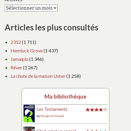
Articles les plus consultés
2312
(1 711)
Hemlock Grove
(1 437)
Jamaiplu
(1 346)
Rêver
(1 267)
La chute de la maison Usher
(1 258)
Ma bibliothèque
Les Testaments
by
Margaret Atwood
Chut, c'est un secret