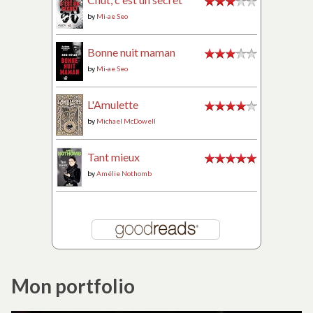
by
Mi-ae Seo
Bonne nuit maman
by
Mi-ae Seo
L'Amulette
by
Michael McDowell
Tant mieux
by
Amélie Nothomb
Mon portfolio