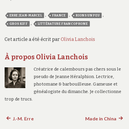
,
,
,
ERRE JEAN-MARCEL
FRANCE
RIONS UN PEU
,
GROS KIFF
LITTÉRATURE FRANCOPHONE
Cet article a été écrit par
Olivia Lanchois
À propos Olivia Lanchois
Créatrice de calembours pas chers sous le
pseudo de Jeanne Héralphion. Lectrice,
photomane & barbouilleuse. Gameuse et
généalogiste du dimanche. Je collectionne
trop de trucs.
J.-M. Erre
Made in China
Article
Artic
Navigation
précédent :
suiva