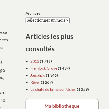
Archives
osse
Articles les plus
e ses
consultés
es
2312
(1 711)
it
Hemlock Grove
(1 437)
go,
Jamaiplu
(1 346)
au,
Rêver
(1 267)
,
La chute de la maison Usher
(1 259)
sant
ra :
Ma bibliothèque
a