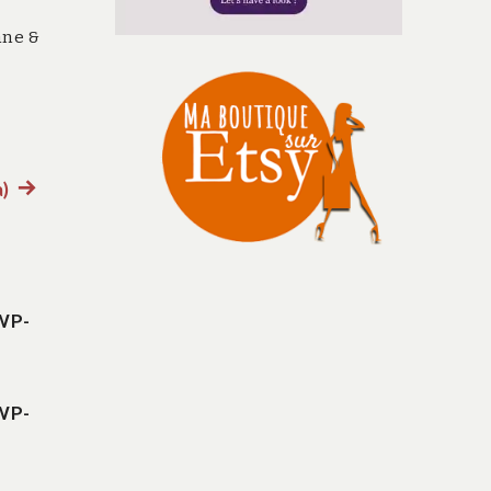
ane &
)
Article
suivant
:
WP-
WP-