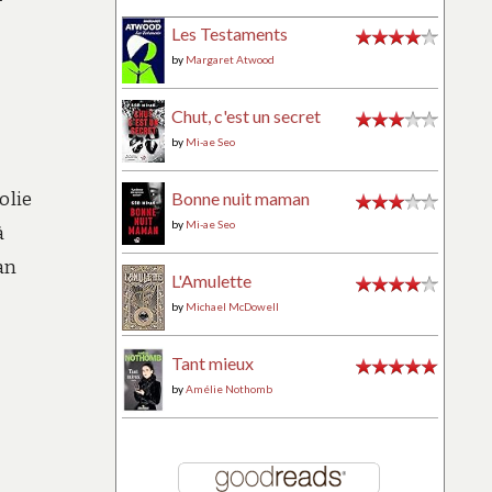
Les Testaments
by
Margaret Atwood
Chut, c'est un secret
by
Mi-ae Seo
olie
Bonne nuit maman
by
Mi-ae Seo
à
an
L'Amulette
by
Michael McDowell
Tant mieux
by
Amélie Nothomb