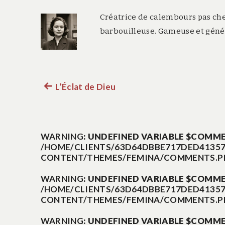
Créatrice de calembours pas che
barbouilleuse. Gameuse et généa
L’Éclat de Dieu
Article
Navigation
précédent :
de
WARNING
: UNDEFINED VARIABLE $COMM
/HOME/CLIENTS/63D64DBBE717DED41357
l’article
CONTENT/THEMES/FEMINA/COMMENTS.P
WARNING
: UNDEFINED VARIABLE $COMM
/HOME/CLIENTS/63D64DBBE717DED41357
CONTENT/THEMES/FEMINA/COMMENTS.P
WARNING
: UNDEFINED VARIABLE $COMM