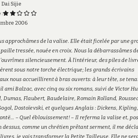
: Dai Sijie
e
:
embre 2006
s approchâmes de la valise. Elle était ficelée par une gr
 paille tressée, nouée en croix. Nous la débarrassâmes d
 l’ouvrîmes silencieusement. À l’intérieur, des piles de livr
nèrent sous notre torche électrique; les grands écrivains
ux nous accueillirent à bras ouverts: à leur tête, se tena
eil ami Balzac, avec cinq ou six romans, suivi de Victor Hu
, Dumas, Flaubert, Baudelaire, Romain Rolland, Rousse
Gogol, Dostoïevski, et quelques Anglais : Dickens, Kipling
ontë… – Quel éblouissement! – Il referma la valise et, po
 dessus, comme un chrétien prêtant serment, il me décla
livres, je vais transformer la Petite Tailleuse. Elle ne ser