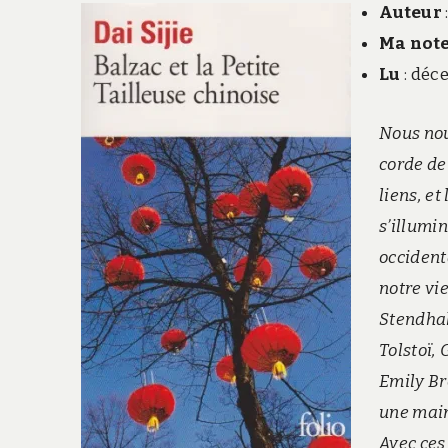
Auteur
Ma not
Lu
: déc
Nous nou
corde de
liens, et
s’illumi
occidenta
notre vi
Stendhal
Tolstoï, 
Emily Br
une main
Avec ces 