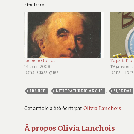
Similaire
Le père Goriot
Tops & Flo
14 avril 2008
19 janvier 
Dans "Classiques"
Dans "Hors
,
,
FRANCE
LITTÉRATURE BLANCHE
SIJIE DAI
Cet article a été écrit par
Olivia Lanchois
À propos Olivia Lanchois