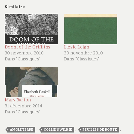
Similaire
Doom of the Griffiths
Lizzie Leigh
30 novembre 2010
30 novembre 2010
Dans "Classiques"
Dans "Classiques"
Mary Barton
31 décembre 2014
Dans "Classiques"
,
,
,
ANGLETERRE
COLLINS WILKIE
FEUILLES DE ROUTE