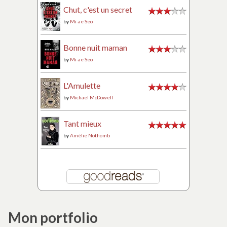
Chut, c'est un secret
by
Mi-ae Seo
Bonne nuit maman
by
Mi-ae Seo
L'Amulette
by
Michael McDowell
Tant mieux
by
Amélie Nothomb
Mon portfolio