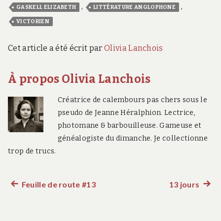
,
,
GASKELL ELIZABETH
LITTÉRATURE ANGLOPHONE
VICTORIEN
Cet article a été écrit par
Olivia Lanchois
À propos Olivia Lanchois
Créatrice de calembours pas chers sous le
pseudo de Jeanne Héralphion. Lectrice,
photomane & barbouilleuse. Gameuse et
généalogiste du dimanche. Je collectionne
trop de trucs.
Feuille de route #13
13 jours
Article
Artic
Navigation
précédent :
suiva
:
de