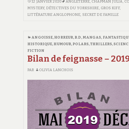
<SPAN
12 JANVIER 2020
ANGLETERRE
,
CHAPMAN JULIA
,
C
CLASS="ENTRY-
MYSTERY
,
DÉTECTIVES DU YORKSHIRE
,
GROS KIFF
,
TITLE-
LITTÉRATURE ANGLOPHONE
,
SECRET DE FAMILLE
PRIMARY">RENDEZ-
VOUS
AVEC
ANGOISSE, HORREUR
,
B.D, MANGAS
,
FANTASTIQU
LE
HISTORIQUE
,
HUMOUR
,
POLARS, THRILLERS
,
SCIENC
POISON</SPAN>
FICTION
<SPAN
Bilan de feignasse – 201
CLASS="ENTRY-
SUBTITLE">LES
PAR
OLIVIA LANCHOIS
DÉTECTIVES
DU
YORKSHIRE
#4</SPAN>