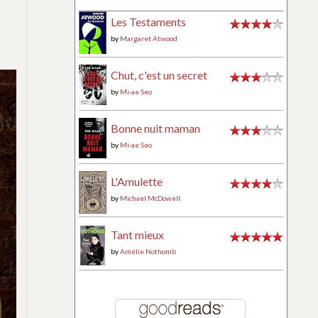
Les Testaments
by
Margaret Atwood
Chut, c'est un secret
by
Mi-ae Seo
Bonne nuit maman
by
Mi-ae Seo
L'Amulette
by
Michael McDowell
Tant mieux
by
Amélie Nothomb