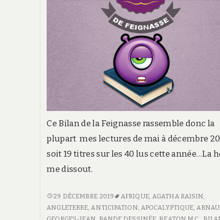
Ce Bilan de la Feignasse rassemble donc la
plupart mes lectures de mai à décembre 20
soit 19 titres sur les 40 lus cette année…La 
me dissout.
BILAN
29 DÉCEMBRE 2019
AFRIQUE
,
AGATHA RAISIN
,
DE
ANGLETERRE
,
ANTICIPATION
,
APOCALYPTIQUE
,
ARNAU
FEIGNASSE
GEORGES-JEAN
,
BANDE DESSINÉE
,
BEATON M.C.
,
BILA