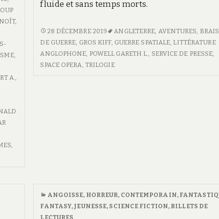
fluide et sans temps morts.
COUP
NOÎT
,
<SPAN
28 DÉCEMBRE 2019
ANGLETERRE
,
AVENTURES
,
BRAI
CLASS="ENTRY-
DE GUERRE
,
GROS KIFF
,
GUERRE SPATIALE
,
LITTÉRATURE
S-
TITLE-
ANGLOPHONE
,
POWELL GARETH L.
,
SERVICE DE PRESSE
,
ISME
,
PRIMARY">BRAISES
SPACE OPERA
,
TRILOGIE
DE
RT A.
,
GUERRE</SPAN>
<SPAN
CLASS="ENTRY-
NALD
SUBTITLE">BRAISES
AR
DE
GUERRE
MES
,
#1</SPAN>
ANGOISSE, HORREUR
,
CONTEMPORAIN
,
FANTASTIQ
FANTASY
,
JEUNESSE
,
SCIENCE FICTION
,
BILLETS DE
LECTURES