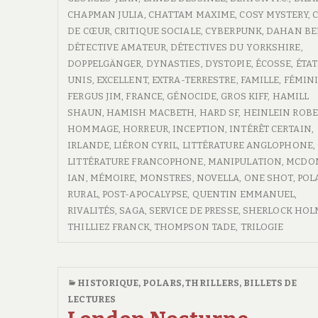
–
CHAPMAN JULIA
,
CHATTAM MAXIME
,
COSY MYSTERY
,
2019
DE CŒUR
,
CRITIQUE SOCIALE
,
CYBERPUNK
,
DAHAN BE
DÉTECTIVE AMATEUR
,
DÉTECTIVES DU YORKSHIRE
,
DOPPELGÄNGER
,
DYNASTIES
,
DYSTOPIE
,
ÉCOSSE
,
ÉTAT
UNIS
,
EXCELLENT
,
EXTRA-TERRESTRE
,
FAMILLE
,
FÉMIN
FERGUS JIM
,
FRANCE
,
GÉNOCIDE
,
GROS KIFF
,
HAMILL
SHAUN
,
HAMISH MACBETH
,
HARD SF
,
HEINLEIN ROBE
HOMMAGE
,
HORREUR
,
INCEPTION
,
INTÉRÊT CERTAIN
,
IRLANDE
,
LIÉRON CYRIL
,
LITTÉRATURE ANGLOPHONE
,
LITTÉRATURE FRANCOPHONE
,
MANIPULATION
,
MCDO
IAN
,
MÉMOIRE
,
MONSTRES
,
NOVELLA
,
ONE SHOT
,
POL
RURAL
,
POST-APOCALYPSE
,
QUENTIN EMMANUEL
,
RIVALITÉS
,
SAGA
,
SERVICE DE PRESSE
,
SHERLOCK HOL
THILLIEZ FRANCK
,
THOMPSON TADE
,
TRILOGIE
HISTORIQUE
,
POLARS, THRILLERS
,
BILLETS DE
LECTURES