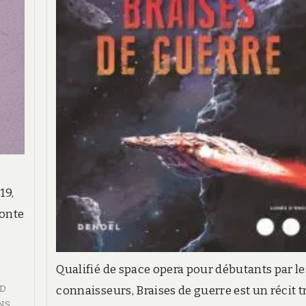
19,
honte
Qualifié de space opera pour débutants par le
connaisseurs, Braises de guerre est un récit t
D
NS
,