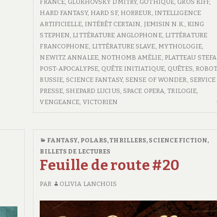
FRANCE
,
GLUKHOVSKY DMITRY
,
GOTHIQUE
,
GROS KIFF
,
HARD FANTASY
,
HARD SF
,
HORREUR
,
INTELLIGENCE
ARTIFICIELLE
,
INTÉRÊT CERTAIN
,
JEMISIN N.K.
,
KING
STEPHEN
,
LITTÉRATURE ANGLOPHONE
,
LITTÉRATURE
FRANCOPHONE
,
LITTÉRATURE SLAVE
,
MYTHOLOGIE
,
NEWITZ ANNALEE
,
NOTHOMB AMÉLIE
,
PLATTEAU STEF
POST-APOCALYPSE
,
QUÊTE INITIATIQUE
,
QUÊTES
,
ROBO
RUSSIE
,
SCIENCE FANTASY
,
SENSE OF WONDER
,
SERVICE
PRESSE
,
SHEPARD LUCIUS
,
SPACE OPERA
,
TRILOGIE
,
VENGEANCE
,
VICTORIEN
FANTASY
,
POLARS, THRILLERS
,
SCIENCE FICTION
,
BILLETS DE LECTURES
Feuille de route #20
PAR
OLIVIA LANCHOIS