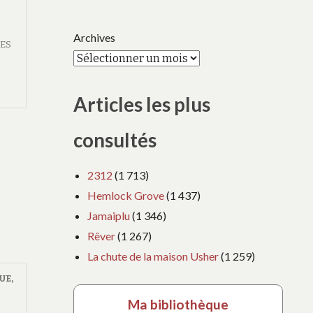
Archives
SES
Articles les plus
consultés
2312
(1 713)
Hemlock Grove
(1 437)
Jamaiplu
(1 346)
Rêver
(1 267)
La chute de la maison Usher
(1 259)
UE
,
Ma bibliothèque