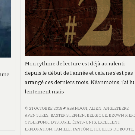
Mon rythme de lecture est déjà au ralenti
depuis le début de l’année et cela ne s’est pas
 une
arrangé ces derniers mois. Néanmoins, j’ai lu
lentement mais
FEUILLE
21 OCTOBRE 2018
ABANDON
,
ALIEN
,
ANGLETERRE
,
DE
AVENTURES
,
BAXTER STEPHEN
,
BELGIQUE
,
BROWN PIER
ROUTE
CYBERPUNK
,
DYSTOPIE
,
ÉTATS-UNIS
,
EXCELLENT
,
#21
EXPLORATION
,
FAMILLE
,
FANTÔME
,
FEUILLES DE ROUTE
,