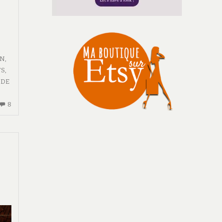
AN
,
TS
,
 DE
8
8
COMMENTAIRES
SUR
FEUILLE
DE
ROUTE
#21