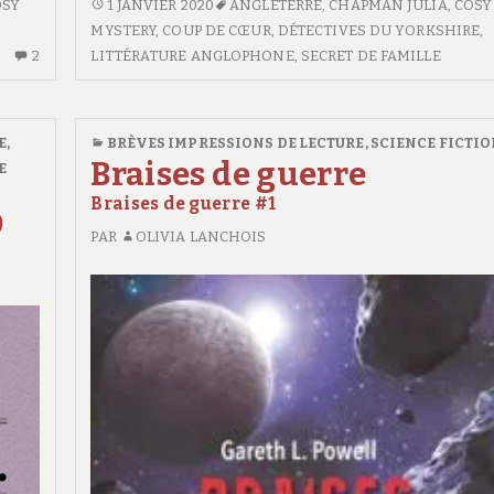
OSY
<SPAN
1 JANVIER 2020
ANGLETERRE
,
CHAPMAN JULIA
,
COSY
CLASS="ENTRY-
MYSTERY
,
COUP DE CŒUR
,
DÉTECTIVES DU YORKSHIRE
,
2
2
TITLE-
LITTÉRATURE ANGLOPHONE
,
SECRET DE FAMILLE
COMMENTAIRES
PRIMARY">RENDEZ-
SUR
VOUS
RENDEZ-
AVEC
E
,
BRÈVES IMPRESSIONS DE LECTURE
,
SCIENCE FICTI
VOUS
LE
Braises de guerre
E
AVEC
MYSTÈRE</SPAN>
Braises de guerre #1
LE
<SPAN
9
POISON
CLASS="ENTRY-
PAR
OLIVIA LANCHOIS
LES
SUBTITLE">LES
DÉTECTIVES
DU
DÉTECTIVES
YORKSHIRE
#4
DU
YORKSHIRE
#3</SPAN>