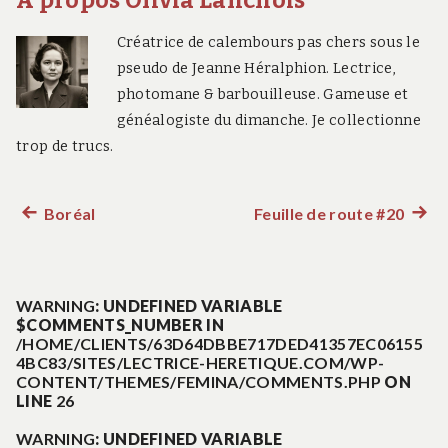
À propos Olivia Lanchois
Créatrice de calembours pas chers sous le
pseudo de Jeanne Héralphion. Lectrice,
photomane & barbouilleuse. Gameuse et
généalogiste du dimanche. Je collectionne
trop de trucs.
Boréal
Feuille de route #20
Article
Artic
Navigation
précédent :
suiva
:
de
WARNING
: UNDEFINED VARIABLE
$COMMENTS_NUMBER IN
l’article
/HOME/CLIENTS/63D64DBBE717DED41357EC06155
4BC83/SITES/LECTRICE-HERETIQUE.COM/WP-
CONTENT/THEMES/FEMINA/COMMENTS.PHP
ON
LINE
26
WARNING
: UNDEFINED VARIABLE