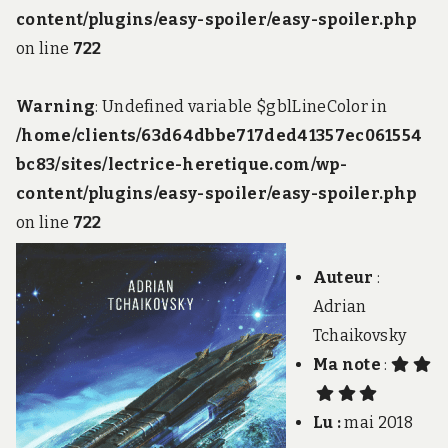
content/plugins/easy-spoiler/easy-spoiler.php
on line
722
Warning
: Undefined variable $gblLineColor in
/home/clients/63d64dbbe717ded41357ec061554
bc83/sites/lectrice-heretique.com/wp-
content/plugins/easy-spoiler/easy-spoiler.php
on line
722
Auteur
:
Adrian
Tchaikovsky
Ma note
:
Lu :
mai 2018