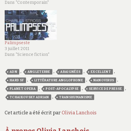
Dans "Contemporain"
Palimpseste
3 juillet 2011
Dans "Science fiction"
,
,
,
,
ADN
ANGLETERRE
ARAIGNÉES
EXCELLENT
,
,
,
HARD SF
LITTÉRATURE ANGLOPHONE
NANOVIRUS
,
,
,
PLANET OPERA
POST-APOCALYPSE
SERVICE DE PRESSE
,
TCHAIKOVSKY ADRIAN
TRANSHUMANISME
Cet article a été écrit par
Olivia Lanchois