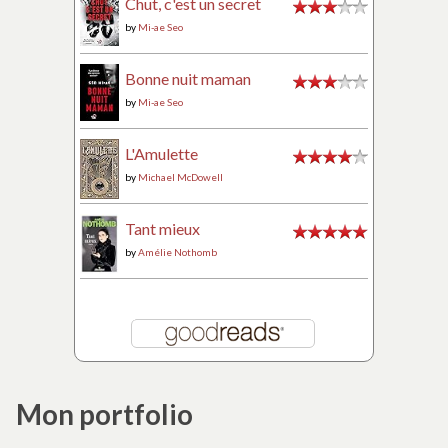
Chut, c'est un secret
by
Mi-ae Seo
Bonne nuit maman
by
Mi-ae Seo
L'Amulette
by
Michael McDowell
Tant mieux
by
Amélie Nothomb
Mon portfolio