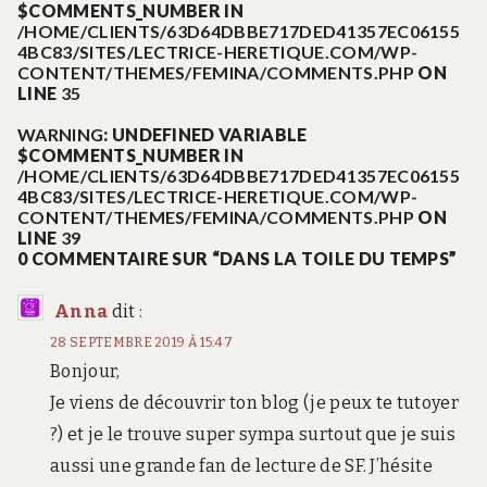
$COMMENTS_NUMBER IN
/HOME/CLIENTS/63D64DBBE717DED41357EC06155
4BC83/SITES/LECTRICE-HERETIQUE.COM/WP-
CONTENT/THEMES/FEMINA/COMMENTS.PHP
ON
LINE
35
WARNING
: UNDEFINED VARIABLE
$COMMENTS_NUMBER IN
/HOME/CLIENTS/63D64DBBE717DED41357EC06155
4BC83/SITES/LECTRICE-HERETIQUE.COM/WP-
CONTENT/THEMES/FEMINA/COMMENTS.PHP
ON
LINE
39
0 COMMENTAIRE SUR “DANS LA TOILE DU TEMPS”
Anna
dit :
28 SEPTEMBRE 2019 À 15:47
Bonjour,
Je viens de découvrir ton blog (je peux te tutoyer
?) et je le trouve super sympa surtout que je suis
aussi une grande fan de lecture de SF. J’hésite