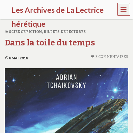
MEN
Les Archives de La Lectrice
U
hérétique
SCIENCE FICTION
,
BILLETS DE LECTURES
(
Dans la toile du temps
2
0
0
3 COMMENTAIRES
5
8 MAI 2018
-
2
0
2
0
)