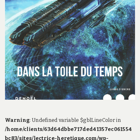
Warning
: Undefined variable $gblLineColor in
/home/clients/63d64dbbe717ded41357ec061554
bc83/sites/lectrice-heretique.com/wp-