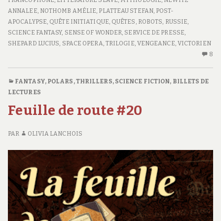
FRANCOPHONE
,
LITTÉRATURE SLAVE
,
MYTHOLOGIE
,
NEWITZ
ANNALEE
,
NOTHOMB AMÉLIE
,
PLATTEAU STEFAN
,
POST-
APOCALYPSE
,
QUÊTE INITIATIQUE
,
QUÊTES
,
ROBOTS
,
RUSSIE
,
SCIENCE FANTASY
,
SENSE OF WONDER
,
SERVICE DE PRESSE
,
SHEPARD LUCIUS
,
SPACE OPERA
,
TRILOGIE
,
VENGEANCE
,
VICTORIEN
8
8
C
S
FANTASY
,
POLARS, THRILLERS
,
SCIENCE FICTION
,
BILLETS DE
FE
LECTURES
D
Feuille de route #20
R
#2
PAR
OLIVIA LANCHOIS