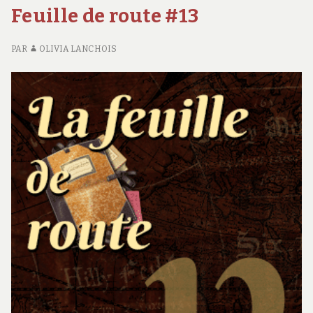
Feuille de route #13
D
R
#1
PAR
OLIVIA LANCHOIS