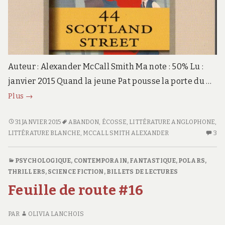
Auteur : Alexander McCall Smith Ma note : 50% Lu :
janvier 2015 Quand la jeune Pat pousse la porte du …
44,
Plus
→
Scotland
Street
44,
31 JANVIER 2015
ABANDON
,
ÉCOSSE
,
LITTÉRATURE ANGLOPHONE
,
SCOTLAND
LITTÉRATURE BLANCHE
,
MCCALL SMITH ALEXANDER
3
3
STREET
C
S
PSYCHOLOGIQUE
,
CONTEMPORAIN
,
FANTASTIQUE
,
POLARS,
44
THRILLERS
,
SCIENCE FICTION
,
BILLETS DE LECTURES
S
Feuille de route #16
ST
PAR
OLIVIA LANCHOIS