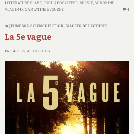
ROUTE
LITTÉRATURE SLAVE
,
POST-APOCALYPSE
,
RUSSIE
,
SOROKINE
#18
VLADIMIR
,
ZAMIATINE EVGUENI
4
4
C
S
JEUNESSE
,
SCIENCE FICTION
,
BILLETS DE LECTURES
FE
La 5e vague
D
R
#1
PAR
OLIVIA LANCHOIS