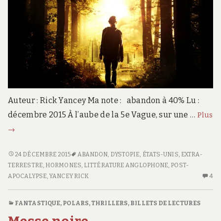
Auteur : Rick Yancey Ma note : abandon à 40% Lu :
décembre 2015 À l’aube de la 5e Vague, sur une …
Plus
La
→
5e
vague
LA
24 DÉCEMBRE 2015
ABANDON
,
DYSTOPIE
,
ÉTATS-UNIS
,
EXTRA-
5E
TERRESTRE
,
HORMONES
,
LITTÉRATURE ANGLOPHONE
,
POST-
VAGUE
APOCALYPSE
,
YANCEY RICK
4
4
C
S
FANTASTIQUE
,
POLARS, THRILLERS
,
BILLETS DE LECTURES
L
5E