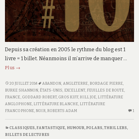
Depuis sa création en 2005 le rythme du blog est 1
livre = 1 billet. Néanmoins il m’arrive de manquer …
Feuille
Plus
→
de
route
FEUILLE
20 JUILLET 2014
ABANDON
,
ANGLETERRE
,
BORDAGE PIERRE
,
DE
BURKE SHANNON
,
ÉTATS-UNIS
,
EXCELLENT
,
FEUILLES DE ROUTE
,
#16
ROUTE
FRANCE
,
GODDARD ROBERT
,
GROS KIFF
,
HILL JOE
,
LITTÉRATURE
#16
ANGLOPHONE
,
LITTÉRATURE BLANCHE
,
LITTÉRATURE
FRANCOPHONE
,
NOIR
,
ROBERTS ADAM
1
U
SE
C
CLASSIQUES
,
FANTASTIQUE
,
HUMOUR
,
POLARS, THRILLERS
,
S
BILLETS DE LECTURES
FE