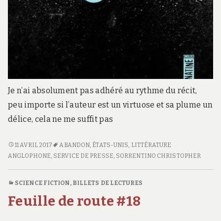
Je n’ai absolument pas adhéré au rythme du récit,
peu importe si l’auteur est un virtuose et sa plume un
délice, cela ne me suffit pas
FUGITIFS
11 AVRIL 2017
ABANDON
,
ÉTATS-UNIS
,
LITTÉRATURE
ANGLOPHONE
,
SERVICE DE PRESSE
,
SORRENTINO CHRISTOPHER
SCIENCE FICTION
,
BILLETS DE LECTURES
Feuille de route #18