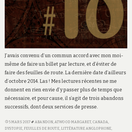
J’avais convenu d’un commun accord avec mon moi-
même de faire un billet par lecture, et d’éviter de
faire des feuilles de route. La dernière date d’ailleurs
d’octobre 2014. Las ! Mes lectures récentes ne me
donnent en rien envie d’y passer plus de temps que
nécessaire, et pour cause, il s’agit de trois abandons
successifs, dont deux services de presse.
FEUILLE
5 MARS 2017
ABANDON
,
ATWOOD MARGARET
,
CANADA
,
DE
DYSTOPIE
,
FEUILLES DE ROUTE
,
LITTÉRATURE ANGLOPHONE
,