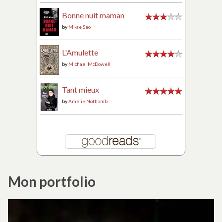
Bonne nuit maman
by
Mi-ae Seo
L'Amulette
by
Michael McDowell
Tant mieux
by
Amélie Nothomb
Mon portfolio