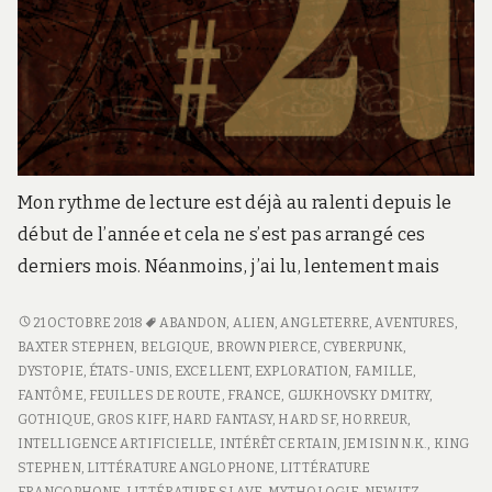
Mon rythme de lecture est déjà au ralenti depuis le
début de l’année et cela ne s’est pas arrangé ces
derniers mois. Néanmoins, j’ai lu, lentement mais
FEUILLE
21 OCTOBRE 2018
ABANDON
,
ALIEN
,
ANGLETERRE
,
AVENTURES
,
DE
BAXTER STEPHEN
,
BELGIQUE
,
BROWN PIERCE
,
CYBERPUNK
,
ROUTE
DYSTOPIE
,
ÉTATS-UNIS
,
EXCELLENT
,
EXPLORATION
,
FAMILLE
,
#21
FANTÔME
,
FEUILLES DE ROUTE
,
FRANCE
,
GLUKHOVSKY DMITRY
,
GOTHIQUE
,
GROS KIFF
,
HARD FANTASY
,
HARD SF
,
HORREUR
,
INTELLIGENCE ARTIFICIELLE
,
INTÉRÊT CERTAIN
,
JEMISIN N.K.
,
KING
STEPHEN
,
LITTÉRATURE ANGLOPHONE
,
LITTÉRATURE