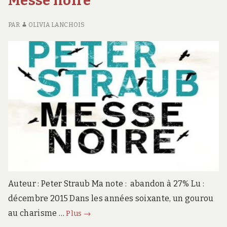
Messe noire
V
PAR
OLIVIA LANCHOIS
Auteur : Peter Straub Ma note : abandon à 27% Lu :
décembre 2015 Dans les années soixante, un gourou
Messe
au charisme …
Plus
→
noire