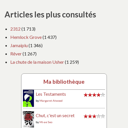
Articles les plus consultés
2312
(1 713)
Hemlock Grove
(1 437)
Jamaiplu
(1 346)
Rêver
(1 267)
La chute de la maison Usher
(1 259)
Ma bibliothèque
Les Testaments
by
Margaret Atwood
Chut, c'est un secret
by
Mi-ae Seo