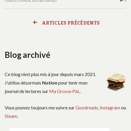
CHRISTOPHER
,
RIONS UN PEU
9
9
C
S
FE
ARTICLES PRÉCÉDENTS
Navigation
D
R
#1
des
Blog archivé
articles
Ce blog n’est plus mis à jour depuis mars 2021.
J’utilise désormais
Notion
pour tenir mon
journal de lectures sur
Ma Grosse PàL
.
Vous pouvez toujours me suivre sur
Goodreads
,
Instagram
ou
Steam
.