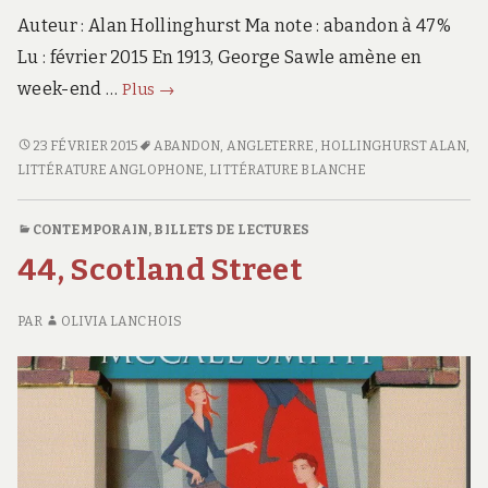
Auteur : Alan Hollinghurst Ma note : abandon à 47%
Lu : février 2015 En 1913, George Sawle amène en
L’enfant
week-end …
Plus
→
de
l’étranger
L’ENFANT
23 FÉVRIER 2015
ABANDON
,
ANGLETERRE
,
HOLLINGHURST ALAN
,
DE
LITTÉRATURE ANGLOPHONE
,
LITTÉRATURE BLANCHE
L’ÉTRANGER
CONTEMPORAIN
,
BILLETS DE LECTURES
44, Scotland Street
PAR
OLIVIA LANCHOIS