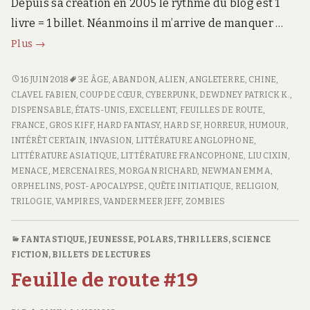
Depuis sa création en 2005 le rythme du blog est 1
livre = 1 billet. Néanmoins il m’arrive de manquer …
Feuille
Plus
→
de
route
FEUILLE
16 JUIN 2018
3E ÂGE
,
ABANDON
,
ALIEN
,
ANGLETERRE
,
CHINE
,
DE
CLAVEL FABIEN
,
COUP DE CŒUR
,
CYBERPUNK
,
DEWDNEY PATRICK K.
,
#20
ROUTE
DISPENSABLE
,
ÉTATS-UNIS
,
EXCELLENT
,
FEUILLES DE ROUTE
,
#20
FRANCE
,
GROS KIFF
,
HARD FANTASY
,
HARD SF
,
HORREUR
,
HUMOUR
,
INTÉRÊT CERTAIN
,
INVASION
,
LITTÉRATURE ANGLOPHONE
,
LITTÉRATURE ASIATIQUE
,
LITTÉRATURE FRANCOPHONE
,
LIU CIXIN
,
MENACE
,
MERCENAIRES
,
MORGAN RICHARD
,
NEWMAN EMMA
,
ORPHELINS
,
POST-APOCALYPSE
,
QUÊTE INITIATIQUE
,
RELIGION
,
TRILOGIE
,
VAMPIRES
,
VANDERMEER JEFF
,
ZOMBIES
FANTASTIQUE
,
JEUNESSE
,
POLARS, THRILLERS
,
SCIENCE
FICTION
,
BILLETS DE LECTURES
Feuille de route #19