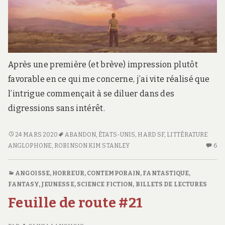
Après une première (et brève) impression plutôt
favorable en ce qui me concerne, j’ai vite réalisé que
l’intrigue commençait à se diluer dans des
digressions sans intérêt.
2312
24 MARS 2020
ABANDON
,
ÉTATS-UNIS
,
HARD SF
,
LITTÉRATURE
ANGLOPHONE
,
ROBINSON KIM STANLEY
6
6
C
S
ANGOISSE, HORREUR
,
CONTEMPORAIN
,
FANTASTIQUE
,
23
FANTASY
,
JEUNESSE
,
SCIENCE FICTION
,
BILLETS DE LECTURES
Feuille de route #21