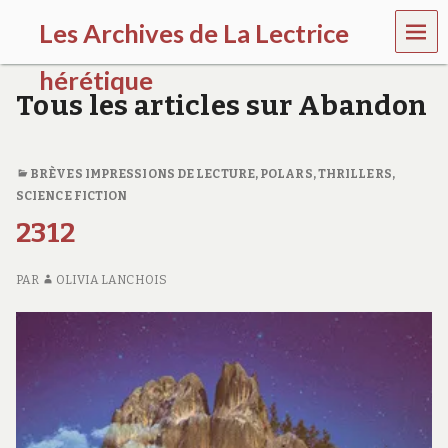
MEN
Les Archives de La Lectrice
U
hérétique
Tous les articles sur Abandon
(
2
0
0
BRÈVES IMPRESSIONS DE LECTURE
,
POLARS, THRILLERS
,
5
SCIENCE FICTION
-
2312
2
0
2
PAR
OLIVIA LANCHOIS
0
)