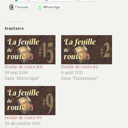
Threads
WhatsApp
Similaire
Feuille de route #15
Feuille de route #2
24 mai 2014
6 août 2011
Dans "Historique"
Dans "Fantastique"
Feuille de route #9
29 décembre 2011