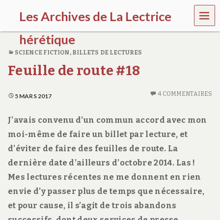
MEN
Les Archives de La Lectrice
U
hérétique
SCIENCE FICTION
,
BILLETS DE LECTURES
(
Feuille de route #18
2
0
0
4 COMMENTAIRES
5
5 MARS 2017
-
2
J’avais convenu d’un commun accord avec mon
0
2
moi-même de faire un billet par lecture, et
0
d’éviter de faire des feuilles de route. La
)
dernière date d’ailleurs d’octobre 2014. Las !
Mes lectures récentes ne me donnent en rien
envie d’y passer plus de temps que nécessaire,
et pour cause, il s’agit de trois abandons
successifs, dont deux services de presse.