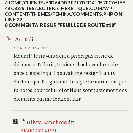
/HOME/CLIENTS/63D64DBBE717DED41357EC06155
4BC83/SITES/LECTRICE-HERETIQUE.COM/WP-
CONTENT/THEMES/FEMINA/COMMENTS.PHP
ON
LINE
39
0 COMMENTAIRE SUR “FEUILLE DE ROUTE #18”
Acr0
dit :
5 MARS 2017 À 19:31
Mouarf ! Je n’avais déjà a priori pas envie de
découvrir Telluria, tu viens d’achever la seule
once d’espoir qu’il pouvait me rester (huhu).
Surtout que l’argument du style de narration que
tu notes pour celui-ci et Nous sont justement des
éléments qui me feraient fuir.
Olivia Lanchois
dit :
6 MARS 2017 À 16:31