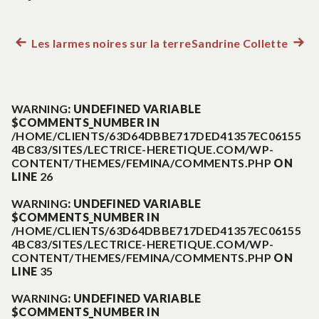
Les larmes noires sur la terre
Sandrine Collette
Article
Artic
Navigation
précédent :
suiva
:
de
WARNING
: UNDEFINED VARIABLE
$COMMENTS_NUMBER IN
l’article
/HOME/CLIENTS/63D64DBBE717DED41357EC06155
4BC83/SITES/LECTRICE-HERETIQUE.COM/WP-
CONTENT/THEMES/FEMINA/COMMENTS.PHP
ON
LINE
26
WARNING
: UNDEFINED VARIABLE
$COMMENTS_NUMBER IN
/HOME/CLIENTS/63D64DBBE717DED41357EC06155
4BC83/SITES/LECTRICE-HERETIQUE.COM/WP-
CONTENT/THEMES/FEMINA/COMMENTS.PHP
ON
LINE
35
WARNING
: UNDEFINED VARIABLE
$COMMENTS_NUMBER IN