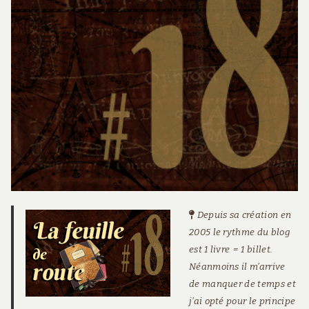
Depuis sa création en
2005 le rythme du blog
est 1 livre = 1 billet.
Néanmoins il m’arrive
de manquer de temps et
j’ai opté pour le principe