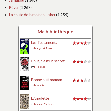
Jamaiplu
(1 346)
Rêver
(1 267)
La chute de la maison Usher
(1 259)
Ma bibliothèque
Les Testaments
by
Margaret Atwood
Chut, c'est un secret
by
Mi-ae Seo
Bonne nuit maman
by
Mi-ae Seo
L'Amulette
by
Michael McDowell