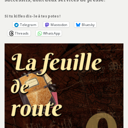
Si tu kiffes dis-le à tes potes !
Telegram
Mastodon
Bluesky
Threads
WhatsApp