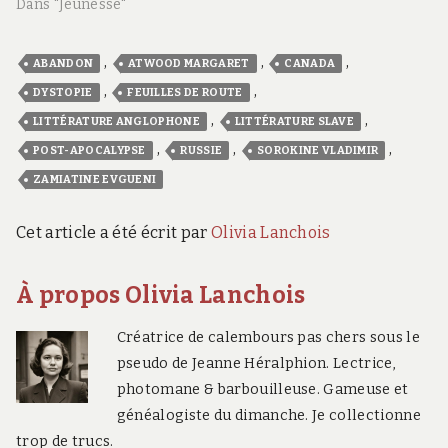
Dans "Jeunesse"
,
,
,
ABANDON
ATWOOD MARGARET
CANADA
,
,
DYSTOPIE
FEUILLES DE ROUTE
,
,
LITTÉRATURE ANGLOPHONE
LITTÉRATURE SLAVE
,
,
,
POST-APOCALYPSE
RUSSIE
SOROKINE VLADIMIR
ZAMIATINE EVGUENI
Cet article a été écrit par
Olivia Lanchois
À propos Olivia Lanchois
Créatrice de calembours pas chers sous le
pseudo de Jeanne Héralphion. Lectrice,
photomane & barbouilleuse. Gameuse et
généalogiste du dimanche. Je collectionne
trop de trucs.