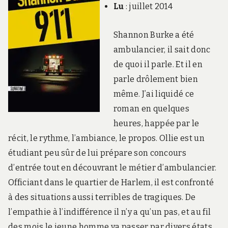
Lu
: juillet 2014
Shannon Burke a été
ambulancier, il sait donc
de quoi il parle. Et il en
parle drôlement bien
même. J’ai liquidé ce
roman en quelques
heures, happée par le
récit, le rythme, l’ambiance, le propos. Ollie est un
étudiant peu sûr de lui prépare son concours
d’entrée tout en découvrant le métier d’ambulancier.
Officiant dans le quartier de Harlem, il est confronté
à des situations aussi terribles de tragiques. De
l’empathie à l’indifférence il n’y a qu’un pas, et au fil
des mois le jeune homme va passer par divers états