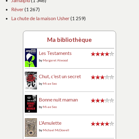
Jamaiplu
(1 346)
Rêver
(1 267)
La chute de la maison Usher
(1 259)
Ma bibliothèque
Les Testaments
by
Margaret Atwood
Chut, c'est un secret
by
Mi-ae Seo
Bonne nuit maman
by
Mi-ae Seo
L'Amulette
by
Michael McDowell