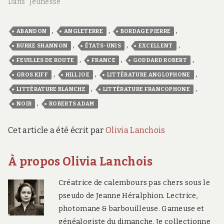
Dans "Jeunesse"
,
,
,
ABANDON
ANGLETERRE
BORDAGE PIERRE
,
,
,
BURKE SHANNON
ÉTATS-UNIS
EXCELLENT
,
,
,
FEUILLES DE ROUTE
FRANCE
GODDARD ROBERT
,
,
,
GROS KIFF
HILL JOE
LITTÉRATURE ANGLOPHONE
,
,
LITTÉRATURE BLANCHE
LITTÉRATURE FRANCOPHONE
,
NOIR
ROBERTS ADAM
Cet article a été écrit par
Olivia Lanchois
À propos Olivia Lanchois
Créatrice de calembours pas chers sous le
pseudo de Jeanne Héralphion. Lectrice,
photomane & barbouilleuse. Gameuse et
généalogiste du dimanche. Je collectionne