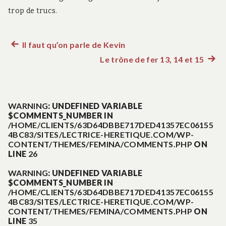
trop de trucs.
Il faut qu’on parle de Kevin
Article
Navigation
Le trône de fer 13, 14 et 15
précédent :
Artic
suiva
de
:
l’article
WARNING
: UNDEFINED VARIABLE
$COMMENTS_NUMBER IN
/HOME/CLIENTS/63D64DBBE717DED41357EC06155
4BC83/SITES/LECTRICE-HERETIQUE.COM/WP-
CONTENT/THEMES/FEMINA/COMMENTS.PHP
ON
LINE
26
WARNING
: UNDEFINED VARIABLE
$COMMENTS_NUMBER IN
/HOME/CLIENTS/63D64DBBE717DED41357EC06155
4BC83/SITES/LECTRICE-HERETIQUE.COM/WP-
CONTENT/THEMES/FEMINA/COMMENTS.PHP
ON
LINE
35