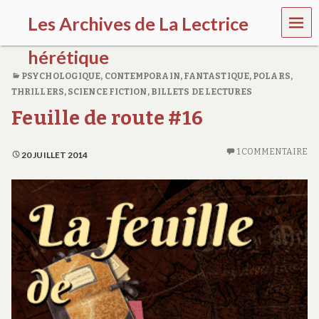
MEN
Les Archives de La Lectrice
U
hérétique
PSYCHOLOGIQUE
,
CONTEMPORAIN
,
FANTASTIQUE
,
POLARS,
(
THRILLERS
,
SCIENCE FICTION
,
BILLETS DE LECTURES
2
0
Feuille de route #16
0
5
-
1 COMMENTAIRE
20 JUILLET 2014
2
0
2
0
)