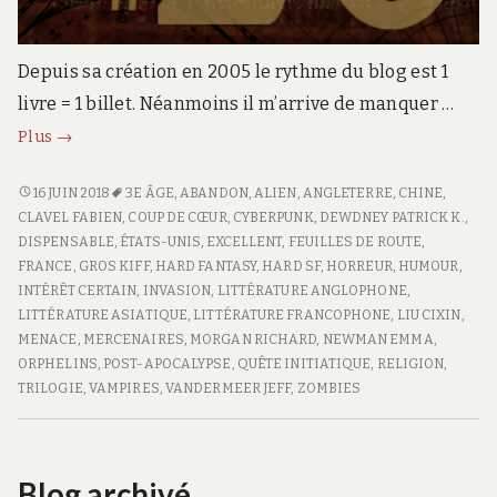
Depuis sa création en 2005 le rythme du blog est 1
livre = 1 billet. Néanmoins il m’arrive de manquer …
Feuille
Plus
→
de
route
FEUILLE
16 JUIN 2018
3E ÂGE
,
ABANDON
,
ALIEN
,
ANGLETERRE
,
CHINE
,
DE
CLAVEL FABIEN
,
COUP DE CŒUR
,
CYBERPUNK
,
DEWDNEY PATRICK K.
,
#20
ROUTE
DISPENSABLE
,
ÉTATS-UNIS
,
EXCELLENT
,
FEUILLES DE ROUTE
,
#20
FRANCE
,
GROS KIFF
,
HARD FANTASY
,
HARD SF
,
HORREUR
,
HUMOUR
,
INTÉRÊT CERTAIN
,
INVASION
,
LITTÉRATURE ANGLOPHONE
,
LITTÉRATURE ASIATIQUE
,
LITTÉRATURE FRANCOPHONE
,
LIU CIXIN
,
MENACE
,
MERCENAIRES
,
MORGAN RICHARD
,
NEWMAN EMMA
,
ORPHELINS
,
POST-APOCALYPSE
,
QUÊTE INITIATIQUE
,
RELIGION
,
TRILOGIE
,
VAMPIRES
,
VANDERMEER JEFF
,
ZOMBIES
Blog archivé