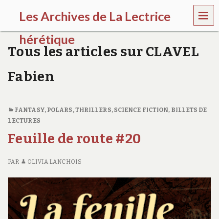
MEN
Les Archives de La Lectrice
U
hérétique
Tous les articles sur CLAVEL
(
2
Fabien
0
0
5
-
FANTASY
,
POLARS, THRILLERS
,
SCIENCE FICTION
,
BILLETS DE
2
LECTURES
0
2
Feuille de route #20
0
)
PAR
OLIVIA LANCHOIS