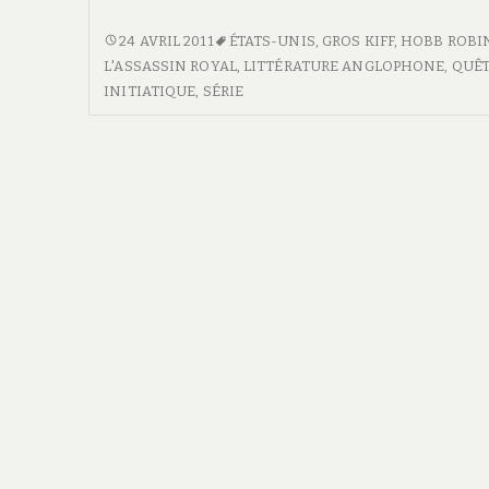
<SPAN
24 AVRIL 2011
ÉTATS-UNIS
,
GROS KIFF
,
HOBB ROBI
CLASS="ENTRY-
L'ASSASSIN ROYAL
,
LITTÉRATURE ANGLOPHONE
,
QUÊ
TITLE-
INITIATIQUE
,
SÉRIE
PRIMARY">LA
NEF
DU
CRÉPUSCULE</SPAN>
<SPAN
CLASS="ENTRY-
SUBTITLE">L'ASSASSIN
ROYAL
#3</SPAN>