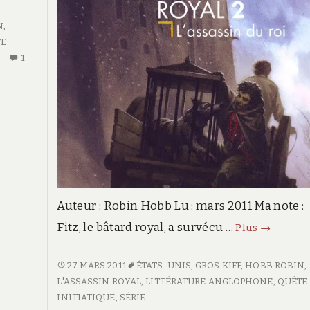
du
crépuscule
N
,
L’assassin
TE
royal
1
UN
#3
SEUL
COMMENTAIRE
SUR
LA
NEF
DU
CRÉPUSCULE
L'ASSASSIN
ROYAL
#3
Auteur : Robin Hobb Lu : mars 2011 Ma note
Fitz, le bâtard royal, a survécu …
L’assassi
Plus
→
du
roi
<SPAN
27 MARS 2011
ÉTATS-UNIS
,
GROS KIFF
,
HOBB ROBIN
,
L’assassin
CLASS="ENTRY-
L'ASSASSIN ROYAL
,
LITTÉRATURE ANGLOPHONE
,
QUÊTE
royal
TITLE-
INITIATIQUE
,
SÉRIE
#2