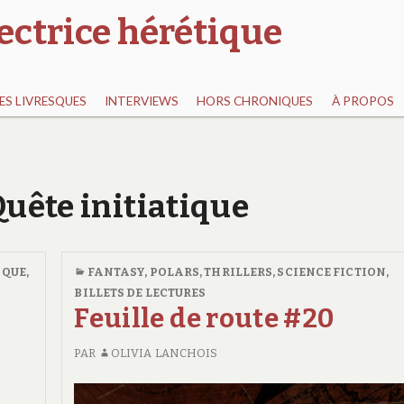
ectrice hérétique
S LIVRESQUES
INTERVIEWS
HORS CHRONIQUES
À PROPOS
Quête initiatique
IQUE
,
FANTASY
,
POLARS, THRILLERS
,
SCIENCE FICTION
,
BILLETS DE LECTURES
Feuille de route #20
PAR
OLIVIA LANCHOIS