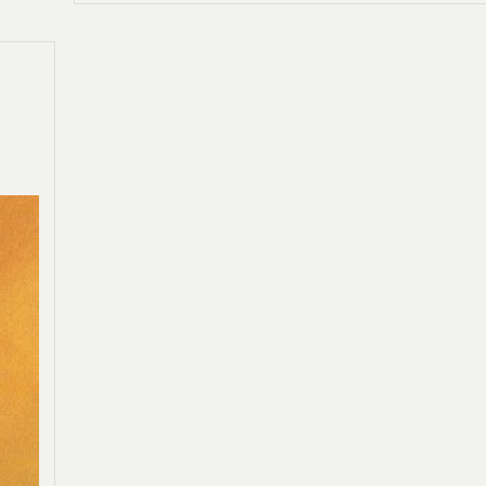
PRIMARY">L’ASSASSIN
DU
ROI</SPAN>
<SPAN
CLASS="ENTRY-
SUBTITLE">L'ASSASSIN
ROYAL
#2</SPAN>