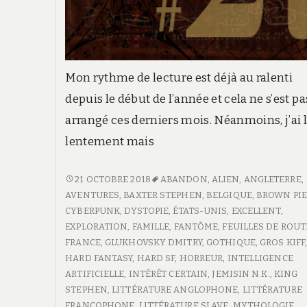
Mon rythme de lecture est déjà au ralenti
depuis le début de l’année et cela ne s’est pa
arrangé ces derniers mois. Néanmoins, j’ai l
lentement mais
FEUILLE
21 OCTOBRE 2018
ABANDON
,
ALIEN
,
ANGLETERRE
,
DE
AVENTURES
,
BAXTER STEPHEN
,
BELGIQUE
,
BROWN PIE
ROUTE
CYBERPUNK
,
DYSTOPIE
,
ÉTATS-UNIS
,
EXCELLENT
,
#21
EXPLORATION
,
FAMILLE
,
FANTÔME
,
FEUILLES DE ROUT
FRANCE
,
GLUKHOVSKY DMITRY
,
GOTHIQUE
,
GROS KIFF
HARD FANTASY
,
HARD SF
,
HORREUR
,
INTELLIGENCE
ARTIFICIELLE
,
INTÉRÊT CERTAIN
,
JEMISIN N.K.
,
KING
STEPHEN
,
LITTÉRATURE ANGLOPHONE
,
LITTÉRATURE
FRANCOPHONE
,
LITTÉRATURE SLAVE
,
MYTHOLOGIE
,