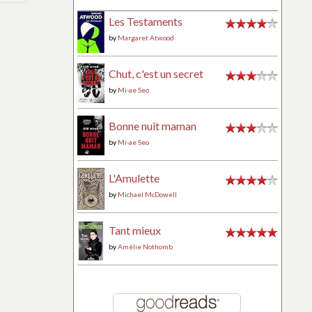
SEUL
COMMENTAIRE
Les Testaments
SUR
by
Margaret Atwood
L’ASSASSIN
DU
Chut, c'est un secret
ROI
by
Mi-ae Seo
L'ASSASSIN
ROYAL
#2
Bonne nuit maman
by
Mi-ae Seo
L'Amulette
by
Michael McDowell
Tant mieux
by
Amélie Nothomb