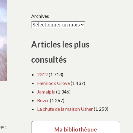
Archives
Articles les plus
consultés
2312
(1 713)
Hemlock Grove
(1 437)
 :
Jamaiplu
(1 346)
n
Rêver
(1 267)
La chute de la maison Usher
(1 259)
1
UN
Ma bibliothèque