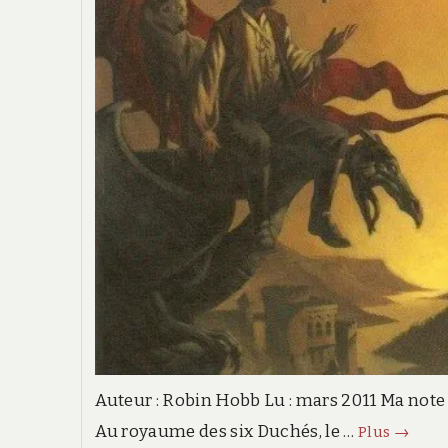
Auteur : Robin Hobb Lu : mars 2011 Ma no
Au royaume des six Duchés, le …
L’appr
Plus
→