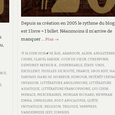
Depuis sa création en 2005 le rythme du blog
est 1 livre = 1 billet. Néanmoins il m’arrive de
s
manquer …
Feuille
Plus
→
u,
de
route
FEUILLE
16 JUIN 2018
3E ÂGE
,
ABANDON
,
ALIEN
,
ANGLETERR
DE
CHINE
,
CLAVEL FABIEN
,
COUP DE CŒUR
,
CYBERPUNK
,
#20
ROUTE
DEWDNEY PATRICK K.
,
DISPENSABLE
,
ÉTATS-UNIS
,
#20
EXCELLENT
,
FEUILLES DE ROUTE
,
FRANCE
,
GROS KIFF
,
HA
RCE
,
FANTASY
,
HARD SF
,
HORREUR
,
HUMOUR
,
INTÉRÊT CERTA
INVASION
,
LITTÉRATURE ANGLOPHONE
,
LITTÉRATURE
E
,
ASIATIQUE
,
LITTÉRATURE FRANCOPHONE
,
LIU CIXIN
,
,
MENACE
,
MERCENAIRES
,
MORGAN RICHARD
,
NEWMAN
EMMA
,
ORPHELINS
,
POST-APOCALYPSE
,
QUÊTE
INITIATIQUE
,
RELIGION
,
TRILOGIE
,
VAMPIRES
,
VANDERMEER JEFF
,
ZOMBIES