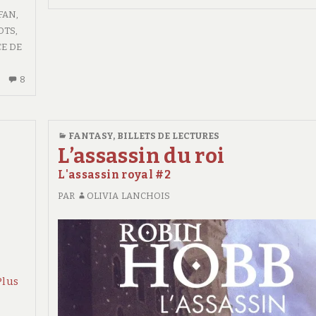
FAN
,
OTS
,
CE DE
8
8
COMMENTAIRES
SUR
FEUILLE
FANTASY
,
BILLETS DE LECTURES
DE
L’assassin du roi
ROUTE
L'assassin royal #2
#21
PAR
OLIVIA LANCHOIS
e :
La
Plus
Nef