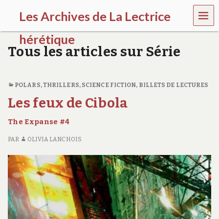
MEN
Les Archives de La Lectrice
U
hérétique
Tous les articles sur Série
(
2
0
0
POLARS, THRILLERS
,
SCIENCE FICTION
,
BILLETS DE LECTURES
5
Les feux de Cibola
-
2
The Expanse #4
0
2
PAR
OLIVIA LANCHOIS
0
)