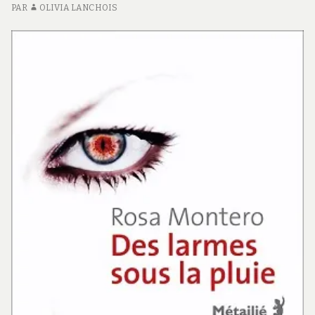
HUS
PAR
OLIVIA LANCHOIS
#2
HUSKY
#2</SPAN>