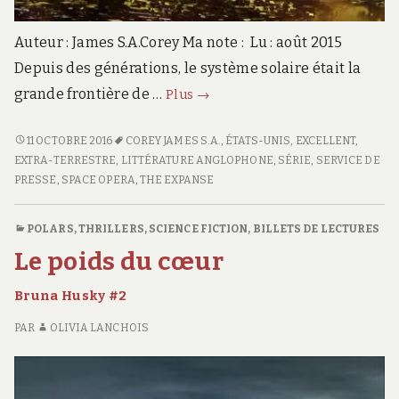
Auteur : James S.A.Corey Ma note : Lu : août 2015
Depuis des générations, le système solaire était la
La
grande frontière de …
Plus
→
porte
d’Abaddon
<SPAN
11 OCTOBRE 2016
COREY JAMES S.A.
,
ÉTATS-UNIS
,
EXCELLENT
,
The
CLASS="ENTRY-
EXTRA-TERRESTRE
,
LITTÉRATURE ANGLOPHONE
,
SÉRIE
,
SERVICE DE
Expanse
TITLE-
PRESSE
,
SPACE OPERA
,
THE EXPANSE
#3
PRIMARY">LA
PORTE
POLARS, THRILLERS
,
SCIENCE FICTION
,
BILLETS DE LECTURES
D’ABADDON</SPAN>
Le poids du cœur
<SPAN
CLASS="ENTRY-
Bruna Husky #2
SUBTITLE">THE
EXPANSE
PAR
OLIVIA LANCHOIS
#3</SPAN>