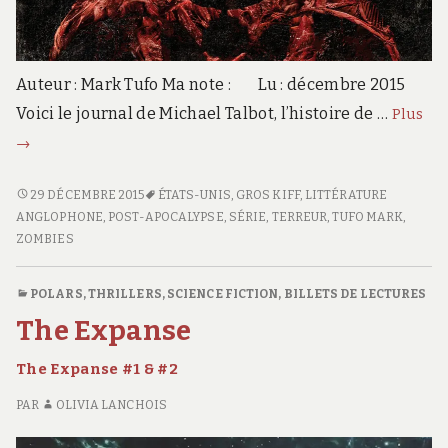
Auteur : Mark Tufo Ma note : Lu : décembre 2015
Zo
Voici le journal de Michael Talbot, l’histoire de …
Plus
Fal
→
#1-
Le
ZOMBIE
29 DÉCEMBRE 2015
ÉTATS-UNIS
,
GROS KIFF
,
LITTÉRATURE
co
FALLOUT
ANGLOPHONE
,
POST-APOCALYPSE
,
SÉRIE
,
TERREUR
,
TUFO MARK
,
#1-
ZOMBIES
LE
COMMENCEMENT
POLARS, THRILLERS
,
SCIENCE FICTION
,
BILLETS DE LECTURES
The Expanse
The Expanse #1 & #2
PAR
OLIVIA LANCHOIS