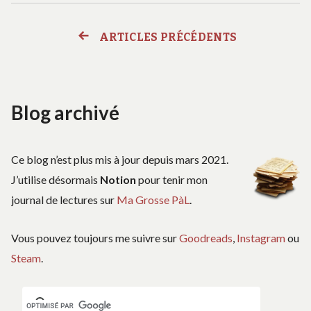
EXPANSE</SPAN>
S
<SPAN
T
ARTICLES PRÉCÉDENTS
Navigation
CLASS="ENTRY-
EX
THE
SUBTITLE">THE
EXP
#1
EXPANSE
des
&
#2
#1
&
Blog archivé
articles
#2</SPAN>
Ce blog n’est plus mis à jour depuis mars 2021.
J’utilise désormais
Notion
pour tenir mon
journal de lectures sur
Ma Grosse PàL
.
Vous pouvez toujours me suivre sur
Goodreads
,
Instagram
ou
Steam
.