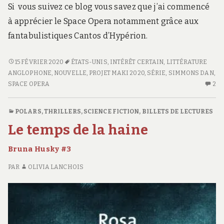
Si vous suivez ce blog vous savez que j’ai commencé
à apprécier le Space Opera notamment grâce aux
fantabulistiques Cantos d’Hypérion.
LES
15 FÉVRIER 2020
ÉTATS-UNIS
,
INTÉRÊT CERTAIN
,
LITTÉRATURE
ORPHELINS
ANGLOPHONE
,
NOUVELLE
,
PROJET MAKI 2020
,
SÉRIE
,
SIMMONS DAN
,
DE
SPACE OPERA
2
2
L’HÉLICE
C
S
POLARS, THRILLERS
,
SCIENCE FICTION
,
BILLETS DE LECTURES
LE
Le temps de la haine
OR
D
Bruna Husky #3
L’
PAR
OLIVIA LANCHOIS