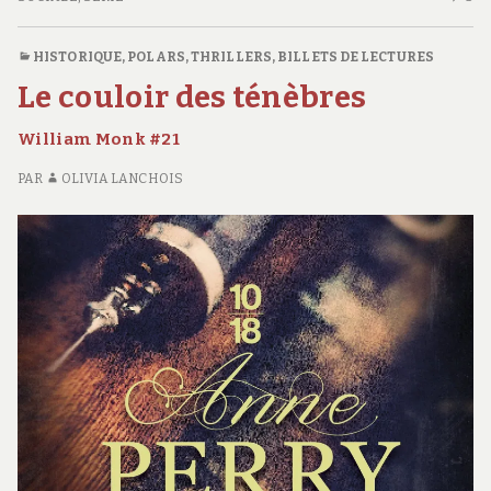
C
S
HISTORIQUE
,
POLARS, THRILLERS
,
BILLETS DE LECTURES
M
Le couloir des ténèbres
William Monk #21
PAR
OLIVIA LANCHOIS