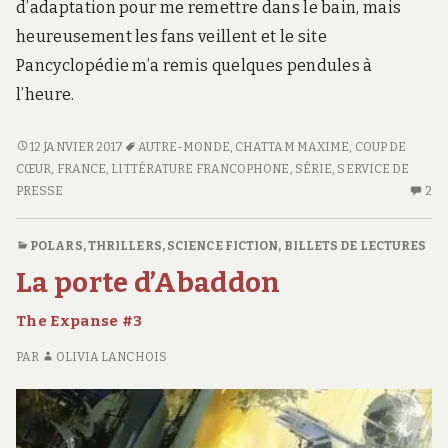
d’adaptation pour me remettre dans le bain, mais
heureusement les fans veillent et le site
Pancyclopédie m’a remis quelques pendules à
l’heure.
GENÈSE
12 JANVIER 2017
AUTRE-MONDE
,
CHATTAM MAXIME
,
COUP DE
–
CŒUR
,
FRANCE
,
LITTÉRATURE FRANCOPHONE
,
SÉRIE
,
SERVICE DE
AUTRE-
PRESSE
2
2
MONDE
C
#7
S
POLARS, THRILLERS
,
SCIENCE FICTION
,
BILLETS DE LECTURES
G
La porte d’Abaddon
–
AU
The Expanse #3
M
#
PAR
OLIVIA LANCHOIS