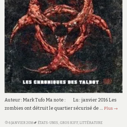
Auteur : Mark Tufo Ma note : Lu : janvier 2016 Les
Zombi
zombies ont détruit le quartier sécurisé de …
Plus
→
Fallou
#2
ZOMBIE
6 JANVIER 2016
ÉTATS-UNIS
,
GROS KIFF
,
LITTÉRATURE