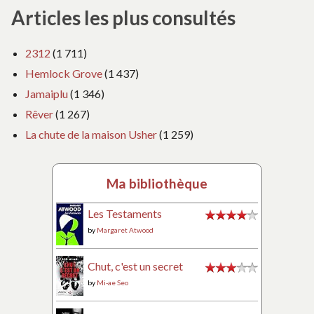
Articles les plus consultés
2312
(1 711)
Hemlock Grove
(1 437)
Jamaiplu
(1 346)
Rêver
(1 267)
La chute de la maison Usher
(1 259)
Ma bibliothèque
Les Testaments
by
Margaret Atwood
Chut, c'est un secret
by
Mi-ae Seo