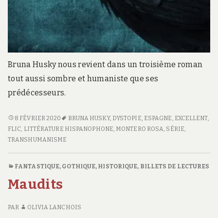
Bruna Husky nous revient dans un troisième roman
tout aussi sombre et humaniste que ses
prédécesseurs.
<SPAN
8 FÉVRIER 2020
BRUNA HUSKY
,
DYSTOPIE
,
ESPAGNE
,
EXCELLENT
,
CLASS="ENTRY-
FLIC
,
LITTÉRATURE HISPANOPHONE
,
MONTERO ROSA
,
SÉRIE
,
TITLE-
TRANSHUMANISME
PRIMARY">LE
TEMPS
FANTASTIQUE
,
GOTHIQUE
,
HISTORIQUE
,
BILLETS DE LECTURES
DE
Maudits
LA
HAINE</SPAN>
<SPAN
PAR
OLIVIA LANCHOIS
CLASS="ENTRY-