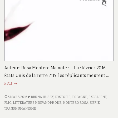
Auteur : Rosa Montero Ma note : Lu : février 2016
États Unis de la Terre 2119, les réplicants meurent …
Des
Plus
→
larmes
sous
<SPAN
5 MARS 2016
BRUNA HUSKY
,
DYSTOPIE
,
ESPAGNE
,
EXCELLENT
,
CLASS="ENTRY-
FLIC
,
LITTÉRATURE HISPANOPHONE
,
MONTERO ROSA
,
SÉRIE
,
la
TITLE-
TRANSHUMANISME
pluie
PRIMARY">DES
Bruna