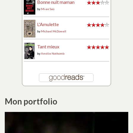
Bonne nuit maman
by
Mi-ae Seo
L'Amulette
by
Michael McDowell
Tant mieux
by
Amélie Nothomb
Mon portfolio