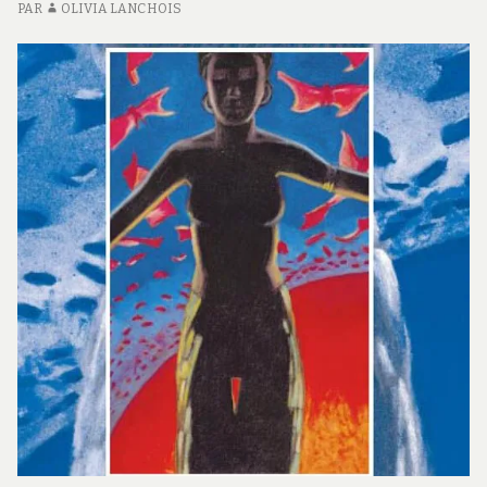
CLASS="ENTRY-
PAR
OLIVIA LANCHOIS
SUBTITLE">THE
EXPANSE
#4</SPAN>