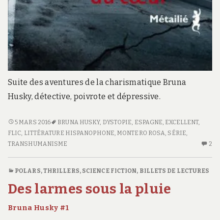
Suite des aventures de la charismatique Bruna
Husky, détective, poivrote et dépressive.
<SPAN
5 MARS 2016
BRUNA HUSKY
,
DYSTOPIE
,
ESPAGNE
,
EXCELLENT
,
CLASS="ENTRY-
FLIC
,
LITTÉRATURE HISPANOPHONE
,
MONTERO ROSA
,
SÉRIE
,
TITLE-
TRANSHUMANISME
2
2
PRIMARY">LE
C
POIDS
S
POLARS, THRILLERS
,
SCIENCE FICTION
,
BILLETS DE LECTURES
DU
LE
Des larmes sous la pluie
CŒUR</SPAN>
PO
<SPAN
D
Bruna Husky #1
CLASS="ENTRY-
C
BRU
SUBTITLE">BRUNA