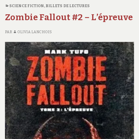
Husky
LARMES
SCIENCE FICTION
,
BILLETS DE LECTURES
#1
SOUS
Zombie Fallout #2 – L’épreuve
LA
PLUIE</SPAN>
<SPAN
PAR
OLIVIA LANCHOIS
CLASS="ENTRY-
SUBTITLE">BRUNA
HUSKY
#1</SPAN>