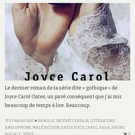
SUBTITLE">BRUNA
HUSKY
#3</SPAN>
Le dernier roman de la série dite « gothique » de
Joyce Carol Oates, un pavé conséquent que j’ai mis
beaucoup de temps à lire. Beaucoup.
MAUDITS
27 MARS 2017
FAMILLE
,
INTÉRÊT CERTAIN
,
LITTÉRATURE
ANGLOPHONE
,
MALÉDICTION
,
OATES JOYCE CAROL
,
SAGA
,
SATIRE
SOCIALE
,
SÉRIE
3
3