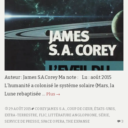
Auteur : James S.A.Corey Ma note : Lu : août 2015
L’humanité a colonisé le système solaire (Mars, la
The
Lune rebaptisée …
Plus
→
Expanse
The
<SPAN
29 AOÛT 2015
COREY JAMES S.A.
,
COUP DE CŒUR
,
ÉTATS-UNIS
,
Expanse
CLASS="ENTRY-
EXTRA-TERRESTRE
,
FLIC
,
LITTÉRATURE ANGLOPHONE
,
SÉRIE
,
#1
&
TITLE-
SERVICE DE PRESSE
,
SPACE OPERA
,
THE EXPANSE
3
3
#2
PRIMARY">THE
C