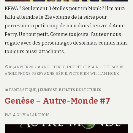
KEWA ? Seulement 3 étoiles pour un Monk ? Il m’aura
fallu atteindre le 21e volume de la série pour
percevoir un petit coup de mou dans l’œuvre d’Anne
Perry. Un tout petit. Comme toujours, l’auteur nous
régale avec des personnages désormais connus mais
toujours aussi attachants,
<SPAN
18 JANVIER 2017
ANGLETERRE
,
INTÉRÊT CERTAIN
,
LITTÉRATURE
CLASS="ENTRY-
ANGLOPHONE
,
PERRY ANNE
,
SÉRIE
,
VICTORIEN
,
WILLIAM MONK
TITLE-
PRIMARY">LE
FANTASTIQUE
,
JEUNESSE
,
BILLETS DE LECTURES
COULOIR
Genèse – Autre-Monde #7
DES
TÉNÈBRES</SPAN>
<SPAN
PAR
OLIVIA LANCHOIS
CLASS="ENTRY-
SUBTITLE">WILLIAM
MONK