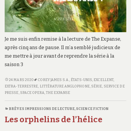
Je me suis enfin remise à la lecture de The Expanse,
après cinq ans de pause. Il m’a semblé judicieux de
me mettre à jour avant de reprendre la série à la
saison 3
<SPAN
24 MARS 2020
COREY JAMES S.A.
,
ÉTATS-UNIS
,
EXCELLENT
,
CLASS="ENTRY-
EXTRA-TERRESTRE
,
LITTÉRATURE ANGLOPHONE
,
SÉRIE
,
SERVICE DE
TITLE-
PRESSE
,
SPACE OPERA
,
THE EXPANSE
PRIMARY">LES
FEUX
BRÈVES IMPRESSIONS DE LECTURE
,
SCIENCE FICTION
DE
Les orphelins de l’hélice
CIBOLA</SPAN>
<SPAN