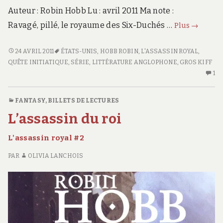
Auteur : Robin Hobb Lu : avril 2011 Ma note :
La
Ravagé, pillé, le royaume des Six-Duchés …
Plus
→
Nef
du
<SPAN
24 AVRIL 2011
ÉTATS-UNIS
,
HOBB ROBIN
,
L'ASSASSIN ROYAL
,
CLASS="ENTRY-
QUÊTE INITIATIQUE
,
SÉRIE
,
LITTÉRATURE ANGLOPHONE
,
GROS KIFF
crépusc
TITLE-
1
U
L’assassin
royal
PRIMARY">LA
SE
#3
NEF
C
FANTASY
,
BILLETS DE LECTURES
DU
S
L’assassin du roi
CRÉPUSCULE</SPAN>
L
<SPAN
N
L'assassin royal #2
CLASS="ENTRY-
D
SUBTITLE">L'ASSASSIN
CR
PAR
OLIVIA LANCHOIS
L'AS
ROYAL
ROY
#3
#3</SPAN>