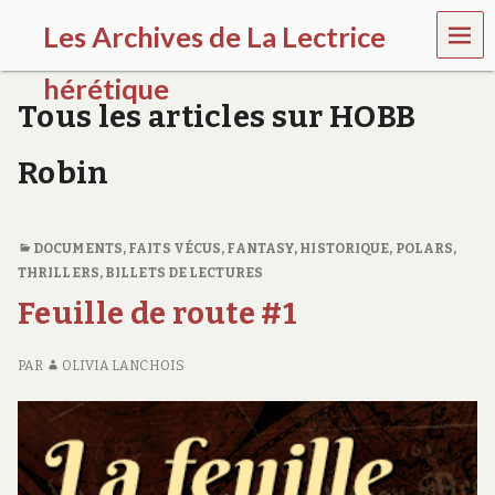
MEN
Les Archives de La Lectrice
U
hérétique
Tous les articles sur HOBB
(
2
Robin
0
0
5
-
DOCUMENTS, FAITS VÉCUS
,
FANTASY
,
HISTORIQUE
,
POLARS,
2
THRILLERS
,
BILLETS DE LECTURES
0
2
Feuille de route #1
0
)
PAR
OLIVIA LANCHOIS