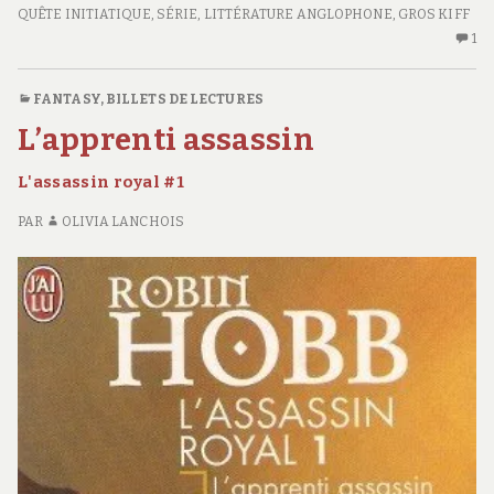
L’assassin
CLASS="ENTRY-
QUÊTE INITIATIQUE
,
SÉRIE
,
LITTÉRATURE ANGLOPHONE
,
GROS KIFF
royal
TITLE-
1
U
#2
PRIMARY">L’ASSASSIN
SE
DU
C
FANTASY
,
BILLETS DE LECTURES
ROI</SPAN>
S
L’apprenti assassin
<SPAN
L’
CLASS="ENTRY-
D
L'assassin royal #1
SUBTITLE">L'ASSASSIN
RO
L'AS
ROYAL
ROY
PAR
OLIVIA LANCHOIS
#2
#2</SPAN>