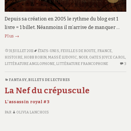
Depuis sa création en 2005 le rythme du blog est 1
livre = 1 billet. Néanmoins il m’arrive de manquer …
Feuille
Plus
→
de
route
FEUILLE
31 JUILLET 2011
ÉTATS-UNIS
,
FEUILLES DE ROUTE
,
FRANCE
,
DE
HISTOIRE
,
HOBB ROBIN
,
MASSÉ LUDOVIC
,
NOIR
,
OATES JOYCE CAROL
,
#1
ROUTE
LITTÉRATURE ANGLOPHONE
,
LITTÉRATURE FRANCOPHONE
3
3
#1
C
S
FANTASY
,
BILLETS DE LECTURES
FE
La Nef du crépuscule
D
R
L'assassin royal #3
#1
PAR
OLIVIA LANCHOIS