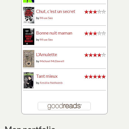
Chut, c'est un secret
by
Mi-ae Seo
Bonne nuit maman
by
Mi-ae Seo
L'Amulette
by
Michael McDowell
Tant mieux
by
Amélie Nothomb