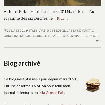
Auteur : Robin Hobb Lu : mars 2011 Ma note : Au
L’apprenti
royaume des six Duchés, le …
Plus
→
assassin
L’assassin
<SPAN
26 MARS 2011
ÉTATS-UNIS
,
HOBB ROBIN
,
L'ASSASSIN ROYAL
,
royal
CLASS="ENTRY-
QUÊTE INITIATIQUE
,
SÉRIE
,
LITTÉRATURE ANGLOPHONE
,
GROS KIFF
#1
TITLE-
8
8
PRIMARY">L’APPRENTI
C
ASSASSIN</SPAN>
S
<SPAN
L’
Blog archivé
CLASS="ENTRY-
A
L'AS
SUBTITLE">L'ASSASSIN
ROY
#1
ROYAL
#1</SPAN>
Ce blog n’est plus mis à jour depuis mars 2021.
J’utilise désormais
Notion
pour tenir mon
journal de lectures sur
Ma Grosse PàL
.