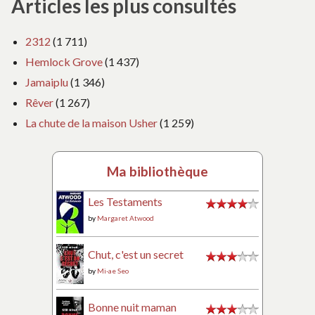
Articles les plus consultés
2312
(1 711)
Hemlock Grove
(1 437)
Jamaiplu
(1 346)
Rêver
(1 267)
La chute de la maison Usher
(1 259)
Ma bibliothèque
Les Testaments
by
Margaret Atwood
Chut, c'est un secret
by
Mi-ae Seo
Bonne nuit maman