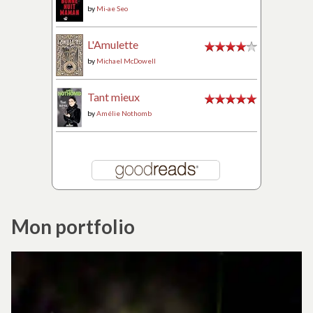
by
Mi-ae Seo
L'Amulette
by
Michael McDowell
Tant mieux
by
Amélie Nothomb
Mon portfolio