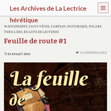
MEN
Les Archives de La Lectrice
U
hérétique
DOCUMENTS, FAITS VÉCUS
,
FANTASY
,
HISTORIQUE
,
POLARS,
(
THRILLERS
,
BILLETS DE LECTURES
2
0
Feuille de route #1
0
5
-
3 COMMENTAIRES
31 JUILLET 2011
2
0
2
0
)