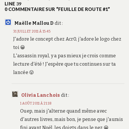
LINE
39
0 COMMENTAIRE SUR “FEUILLE DE ROUTE #1”
Maëlle Mallou D
dit :
31 JUILLET 2011 À 15:45
J'adore le concept chez Acr0, j'adore le logo chez
toi 😀
L'assassin royal, y a pas mieux je crois comme
lecture d'été ! J'espère que tu continues sur ta
lancée 😛
Olivia Lanchois
dit :
1 AOÛT 2011 À 21:18
Ouep, mais j'alterne quand même avec
d'autres livres, mais bon, je pense que j'aurais
fini avant Noël, les doigts dans le nez 😀