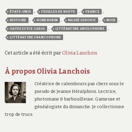
,
,
,
ÉTATS-UNIS
FEUILLES DE ROUTE
FRANCE
,
,
,
,
HISTOIRE
HOBB ROBIN
MASSÉ LUDOVIC
NOIR
,
,
OATES JOYCE CAROL
LITTÉRATURE ANGLOPHONE
LITTÉRATURE FRANCOPHONE
Cet article a été écrit par
Olivia Lanchois
À propos Olivia Lanchois
Créatrice de calembours pas chers sous le
pseudo de Jeanne Héralphion. Lectrice,
photomane & barbouilleuse. Gameuse et
généalogiste du dimanche. Je collectionne
trop de trucs.