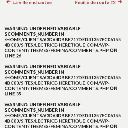
La ville enchantée
Feuille de route #2
Article
Artic
Navigation
précédent :
suiva
:
de
WARNING
: UNDEFINED VARIABLE
$COMMENTS_NUMBER IN
l’article
/HOME/CLIENTS/63D64DBBE717DED41357EC06155
4BC83/SITES/LECTRICE-HERETIQUE.COM/WP-
CONTENT/THEMES/FEMINA/COMMENTS.PHP
ON
LINE
26
WARNING
: UNDEFINED VARIABLE
$COMMENTS_NUMBER IN
/HOME/CLIENTS/63D64DBBE717DED41357EC06155
4BC83/SITES/LECTRICE-HERETIQUE.COM/WP-
CONTENT/THEMES/FEMINA/COMMENTS.PHP
ON
LINE
35
WARNING
: UNDEFINED VARIABLE
$COMMENTS_NUMBER IN
/HOME/CLIENTS/63D64DBBE717DED41357EC06155
4BC83/SITES/LECTRICE-HERETIQUE.COM/WP-
CONTENT/THEMES/FEMINA/COMMENTS.PHP
ON