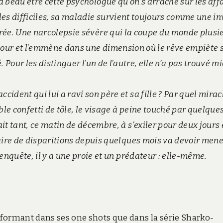
a beau être cette psychologue qu’on s’arrache sur les aff
les difficiles, sa maladie survient toujours comme une in
rée. Une narcolepsie sévère qui la coupe du monde plusi
 jour et l’emmène dans une dimension où le rêve empiète 
é. Pour les distinguer l’un de l’autre, elle n’a pas trouvé m
ident qui lui a ravi son père et sa fille ? Par quel mirac
able confetti de tôle, le visage à peine touché par quelques
ait tant, ce matin de décembre, à s’exiler pour deux jours
ffaire de disparitions depuis quelques mois va devoir men
 enquête, il y a une proie et un prédateur : elle-même.
erformant dans ses one shots que dans la série Sharko-