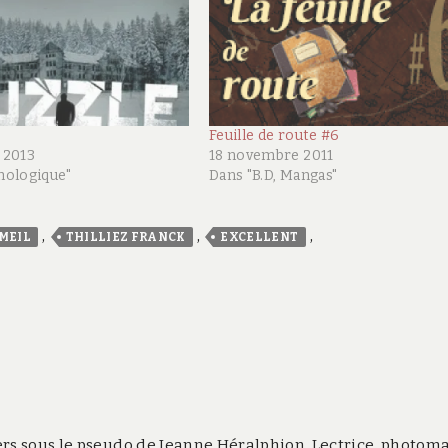
Feuille de route #6
 2013
18 novembre 2011
hologique"
Dans "B.D, Mangas"
,
,
,
MEIL
THILLIEZ FRANCK
EXCELLENT
rs sous le pseudo de Jeanne Héralphion. Lectrice, photom