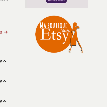
 3
Article
suivant
:
WP-
WP-
WP-