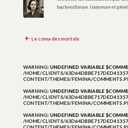
barbouilleuse. Gameuse et généa
Le coma des mortels
Article
Navigation
précédent :
de
WARNING
: UNDEFINED VARIABLE $COMM
/HOME/CLIENTS/63D64DBBE717DED41357
l’article
CONTENT/THEMES/FEMINA/COMMENTS.P
WARNING
: UNDEFINED VARIABLE $COMM
/HOME/CLIENTS/63D64DBBE717DED41357
CONTENT/THEMES/FEMINA/COMMENTS.P
WARNING
: UNDEFINED VARIABLE $COMM
/HOME/CLIENTS/63D64DBBE717DED41357
CONTENT/THEMES/FEMINA/COMMENTS.P