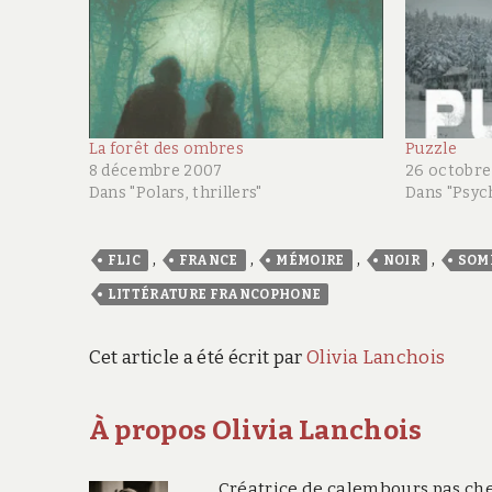
La forêt des ombres
Puzzle
8 décembre 2007
26 octobre
Dans "Polars, thrillers"
Dans "Psyc
,
,
,
,
FLIC
FRANCE
MÉMOIRE
NOIR
SOM
LITTÉRATURE FRANCOPHONE
Cet article a été écrit par
Olivia Lanchois
À propos Olivia Lanchois
Créatrice de calembours pas che