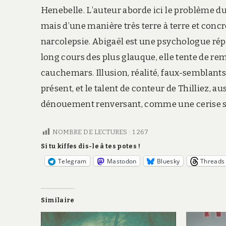
Henebelle. L’auteur aborde ici le problème du s
mais d’une manière très terre à terre et concrè
narcolepsie. Abigaël est une psychologue répu
long cours des plus glauque, elle tente de re
cauchemars. Illusion, réalité, faux-semblants
présent, et le talent de conteur de Thilliez, a
dénouement renversant, comme une cerise su
NOMBRE DE LECTURES :
1 267
Si tu kiffes dis-le à tes potes !
Telegram
Mastodon
Bluesky
Threads
Similaire