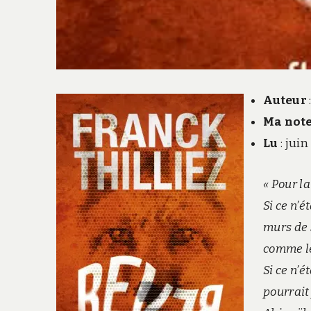
Auteur
Ma not
Lu
: jui
« Pour la
Si ce n’é
murs de 
comme le
Si ce n’
pourrait 