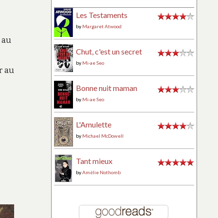
Les Testaments
by
Margaret Atwood
 au
Chut, c'est un secret
by
Mi-ae Seo
r au
Bonne nuit maman
by
Mi-ae Seo
L'Amulette
by
Michael McDowell
Tant mieux
by
Amélie Nothomb