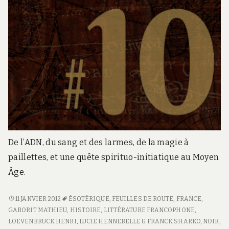
De l’ADN, du sang et des larmes, de la magie à
paillettes, et une quête spirituo-initiatique au Moyen
Âge.
FEUILLE
11 JANVIER 2012
ÉSOTÉRIQUE
,
FEUILLES DE ROUTE
,
FRANCE
,
DE
GABORIT MATHIEU
,
HISTOIRE
,
LITTÉRATURE FRANCOPHONE
,
ROUTE
LOEVENBRUCK HENRI
,
LUCIE HENNEBELLE & FRANCK SHARKO
,
NOIR
,