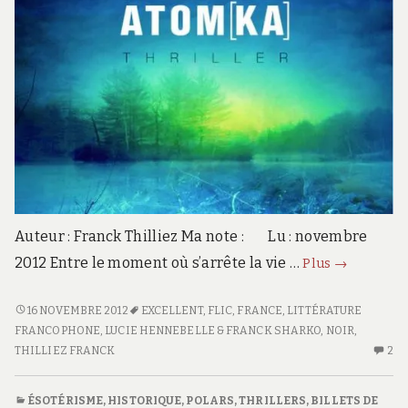
Auteur : Franck Thilliez Ma note : Lu : novembre
Atom[ka]
2012 Entre le moment où s’arrête la vie …
Plus
→
ATOM[KA]
16 NOVEMBRE 2012
EXCELLENT
,
FLIC
,
FRANCE
,
LITTÉRATURE
FRANCOPHONE
,
LUCIE HENNEBELLE & FRANCK SHARKO
,
NOIR
,
THILLIEZ FRANCK
2
2
C
S
ÉSOTÉRISME
,
HISTORIQUE
,
POLARS, THRILLERS
,
BILLETS DE