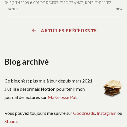
Moebius
L’ANNEAU
13 JUIN 2009
COUP DE CŒUR
,
FLIC
,
FRANCE
,
NOIR
,
THILLIEZ
DE
FRANCK
4
4
MOEBIUS
C
S
L’
ARTICLES PRÉCÉDENTS
Navigation
D
M
des
Blog archivé
articles
Ce blog n’est plus mis à jour depuis mars 2021.
J’utilise désormais
Notion
pour tenir mon
journal de lectures sur
Ma Grosse PàL
.
Vous pouvez toujours me suivre sur
Goodreads
,
Instagram
ou
Steam
.