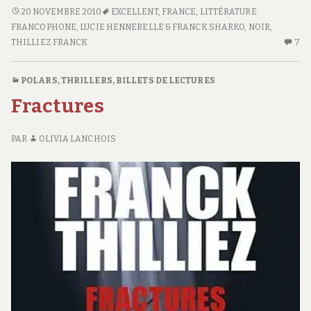
E
LE
20 NOVEMBRE 2010
EXCELLENT
,
FRANCE
,
LITTÉRATURE
SYNDROME
FRANCOPHONE
,
LUCIE HENNEBELLE & FRANCK SHARKO
,
NOIR
,
E
THILLIEZ FRANCK
7
7
C
S
POLARS, THRILLERS
,
BILLETS DE LECTURES
LE
Fractures
S
E
PAR
OLIVIA LANCHOIS