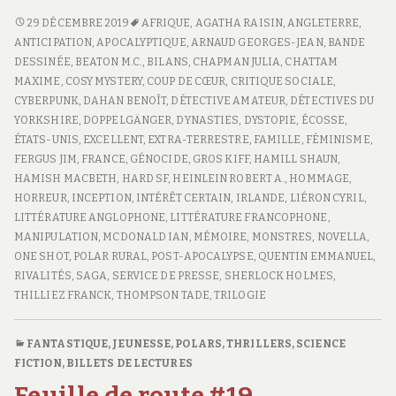
BILAN
29 DÉCEMBRE 2019
AFRIQUE
,
AGATHA RAISIN
,
ANGLETERRE
,
DE
ANTICIPATION
,
APOCALYPTIQUE
,
ARNAUD GEORGES-JEAN
,
BANDE
FEIGNASSE
DESSINÉE
,
BEATON M.C.
,
BILANS
,
CHAPMAN JULIA
,
CHATTAM
–
MAXIME
,
COSY MYSTERY
,
COUP DE CŒUR
,
CRITIQUE SOCIALE
,
2019
CYBERPUNK
,
DAHAN BENOÎT
,
DÉTECTIVE AMATEUR
,
DÉTECTIVES DU
YORKSHIRE
,
DOPPELGÄNGER
,
DYNASTIES
,
DYSTOPIE
,
ÉCOSSE
,
ÉTATS-UNIS
,
EXCELLENT
,
EXTRA-TERRESTRE
,
FAMILLE
,
FÉMINISME
,
FERGUS JIM
,
FRANCE
,
GÉNOCIDE
,
GROS KIFF
,
HAMILL SHAUN
,
HAMISH MACBETH
,
HARD SF
,
HEINLEIN ROBERT A.
,
HOMMAGE
,
HORREUR
,
INCEPTION
,
INTÉRÊT CERTAIN
,
IRLANDE
,
LIÉRON CYRIL
,
LITTÉRATURE ANGLOPHONE
,
LITTÉRATURE FRANCOPHONE
,
MANIPULATION
,
MCDONALD IAN
,
MÉMOIRE
,
MONSTRES
,
NOVELLA
,
ONE SHOT
,
POLAR RURAL
,
POST-APOCALYPSE
,
QUENTIN EMMANUEL
,
RIVALITÉS
,
SAGA
,
SERVICE DE PRESSE
,
SHERLOCK HOLMES
,
THILLIEZ FRANCK
,
THOMPSON TADE
,
TRILOGIE
FANTASTIQUE
,
JEUNESSE
,
POLARS, THRILLERS
,
SCIENCE
FICTION
,
BILLETS DE LECTURES
Feuille de route #19