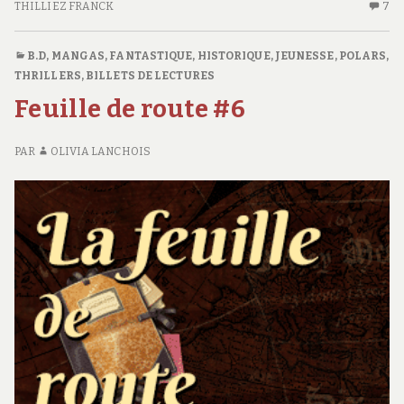
#10
THILLIEZ FRANCK
7
7
C
S
B.D, MANGAS
,
FANTASTIQUE
,
HISTORIQUE
,
JEUNESSE
,
POLARS,
FE
THRILLERS
,
BILLETS DE LECTURES
D
Feuille de route #6
R
#1
PAR
OLIVIA LANCHOIS