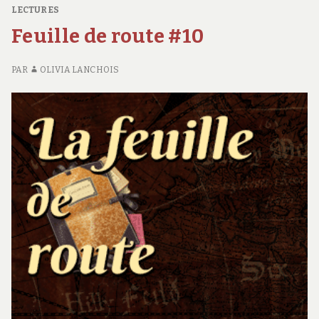
AT
LECTURES
Feuille de route #10
PAR
OLIVIA LANCHOIS