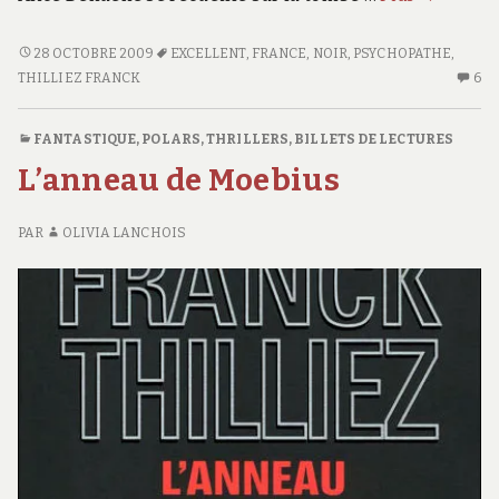
FRACTURES
28 OCTOBRE 2009
EXCELLENT
,
FRANCE
,
NOIR
,
PSYCHOPATHE
,
THILLIEZ FRANCK
6
6
C
S
FANTASTIQUE
,
POLARS, THRILLERS
,
BILLETS DE LECTURES
FR
L’anneau de Moebius
PAR
OLIVIA LANCHOIS