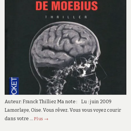
Auteur: Franck Thilliez Ma note : Lu : juin 2009
Lamorlaye, Oise. Vous rêvez. Vous vous voyez courir
L’anneau
dans votre …
Plus
→
de