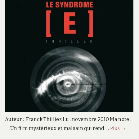
Auteur : Franck Thilliez Lu : novembre 2010 Ma note :
Le
Un film mystérieux et malsain qui rend …
Plus
→
syndro