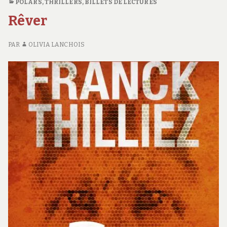
POLARS, THRILLERS
,
BILLETS DE LECTURES
FE
Rêver
D
R
#1
PAR
OLIVIA LANCHOIS