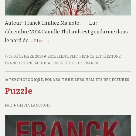
Auteur : Franck Thilliez Ma note : Lu :
décembre 2014 Camille Thibault est gendarme dans
Angor
le nord de …
Plus
→
ANGOR
19 DÉCEMBRE 2014
EXCELLENT
,
FLIC
,
FRANCE
,
LITTÉRATURE
FRANCOPHONE
,
MÉDICAL
,
NOIR
,
THILLIEZ FRANCK
PSYCHOLOGIQUE
,
POLARS, THRILLERS
,
BILLETS DE LECTURES
Puzzle
PAR
OLIVIA LANCHOIS