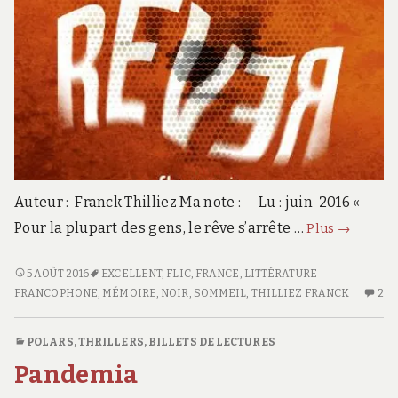
Auteur : Franck Thilliez Ma note : Lu : juin 2016 «
Rêver
Pour la plupart des gens, le rêve s’arrête …
Plus
→
RÊVER
5 AOÛT 2016
EXCELLENT
,
FLIC
,
FRANCE
,
LITTÉRATURE
FRANCOPHONE
,
MÉMOIRE
,
NOIR
,
SOMMEIL
,
THILLIEZ FRANCK
2
2
C
S
POLARS, THRILLERS
,
BILLETS DE LECTURES
R
Pandemia