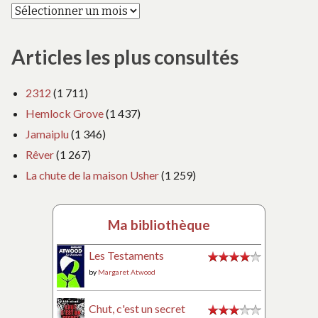
Articles les plus consultés
2312
(1 711)
Hemlock Grove
(1 437)
Jamaiplu
(1 346)
Rêver
(1 267)
La chute de la maison Usher
(1 259)
Ma bibliothèque
Les Testaments
by
Margaret Atwood
Chut, c'est un secret