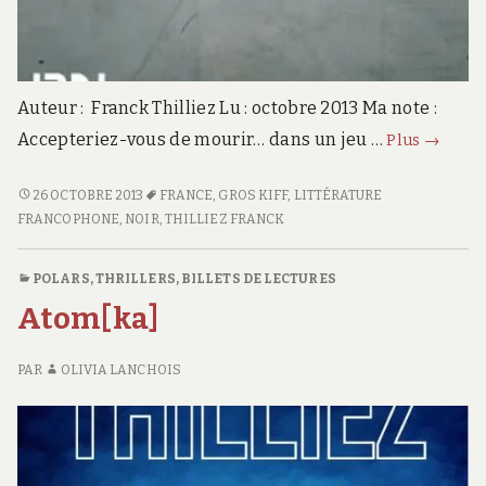
Auteur : Franck Thilliez Lu : octobre 2013 Ma note :
Puzzle
Accepteriez-vous de mourir… dans un jeu …
Plus
→
PUZZLE
26 OCTOBRE 2013
FRANCE
,
GROS KIFF
,
LITTÉRATURE
FRANCOPHONE
,
NOIR
,
THILLIEZ FRANCK
POLARS, THRILLERS
,
BILLETS DE LECTURES
Atom[ka]
PAR
OLIVIA LANCHOIS