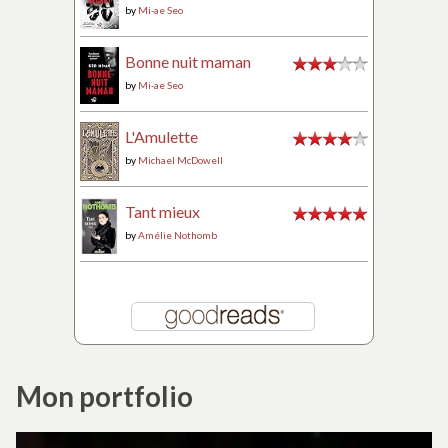
by
Mi-ae Seo
Bonne nuit maman
by
Mi-ae Seo
L'Amulette
by
Michael McDowell
Tant mieux
by
Amélie Nothomb
Mon portfolio