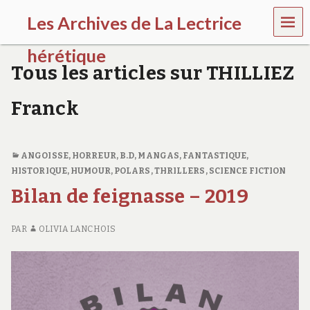
MEN
Les Archives de La Lectrice
U
hérétique
Tous les articles sur THILLIEZ
(
2
Franck
0
0
5
-
ANGOISSE, HORREUR
,
B.D, MANGAS
,
FANTASTIQUE
,
2
HISTORIQUE
,
HUMOUR
,
POLARS, THRILLERS
,
SCIENCE FICTION
0
2
Bilan de feignasse – 2019
0
)
PAR
OLIVIA LANCHOIS