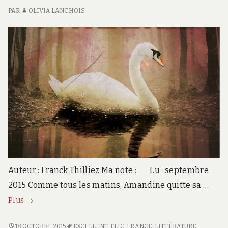
PAR
OLIVIA LANCHOIS
Auteur : Franck Thilliez Ma note : Lu : septembre
2015 Comme tous les matins, Amandine quitte sa …
Pandemia
Plus
→
PANDEMIA
18 OCTOBRE 2015
EXCELLENT
,
FLIC
,
FRANCE
,
LITTÉRATURE