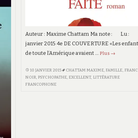
Auteur : Maxime Chattam Ma note : Lu :
janvier 2015 4e DE COUVERTURE «Les enfan
de toute l’Amérique avaient …
Que
Plus
→
ta
volonté
QUE
10 JANVIER 2015
CHATTAM MAXIME
,
FAMILLE
,
FRANC
TA
NOIR
,
PSYCHOPATHE
,
EXCELLENT
,
LITTÉRATURE
soit
VOLONTÉ
FRANCOPHONE
faite
SOIT
FAITE