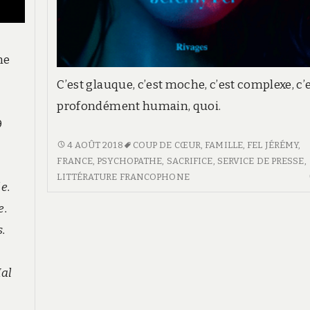
me
C’est glauque, c’est moche, c’est complexe, c’
profondément humain, quoi.
9
HELENA
4 AOÛT 2018
COUP DE CŒUR
,
FAMILLE
,
FEL JÉRÉMY
,
FRANCE
,
PSYCHOPATHE
,
SACRIFICE
,
SERVICE DE PRESSE
,
…
LITTÉRATURE FRANCOPHONE
e.
e.
s.
Mal