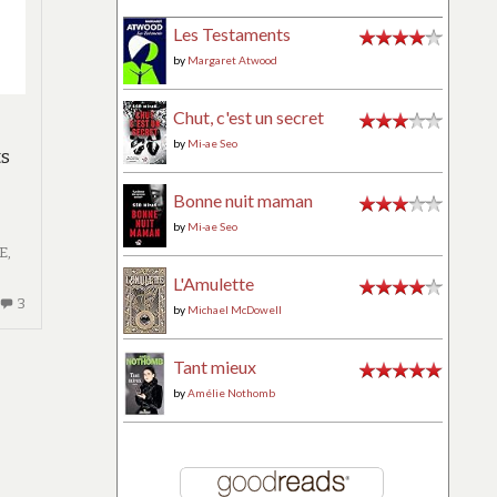
Les Testaments
by
Margaret Atwood
Chut, c'est un secret
by
Mi-ae Seo
ts
Bonne nuit maman
by
Mi-ae Seo
E
,
L'Amulette
3
3
by
Michael McDowell
COMMENTAIRES
SUR
Tant mieux
QUE
by
Amélie Nothomb
TA
VOLONTÉ
SOIT
FAITE