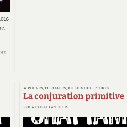
2016
me,
THE
,
POLARS, THRILLERS
,
BILLETS DE LECTURES
La conjuration primitive
PAR
OLIVIA LANCHOIS