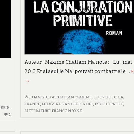
Auteur : Maxime Chattam Ma note : Lu : mai
2013 Et si seul le Mal pouvait combattre le …
P
La
→
conjuration
primitive
LA
13 MAI 2013
CHATTAM MAXIME
,
COUP DE CŒUR
,
CONJURATION
FRANCE
,
LUDIVINE VANCKER
,
NOIR
,
PSYCHOPATHE
,
SÉRIE
,
PRIMITIVE
LITTÉRATURE FRANCOPHONE
1
UN
SEUL
COMMENTAIRE