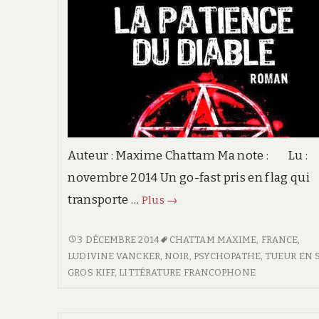
Auteur : Maxime Chattam Ma note : Lu :
novembre 2014 Un go-fast pris en flag qui
transporte …
La
Plus
→
patience
du
LA
3 DÉCEMBRE 2014
CHATTAM MAXIME
,
FRANCE
,
PATIENCE
LUDIVINE VANCKER
,
NOIR
,
PSYCHOPATHE
,
TUEUR EN 
diable
DU
GROS KIFF
,
LITTÉRATURE FRANCOPHONE
DIABLE