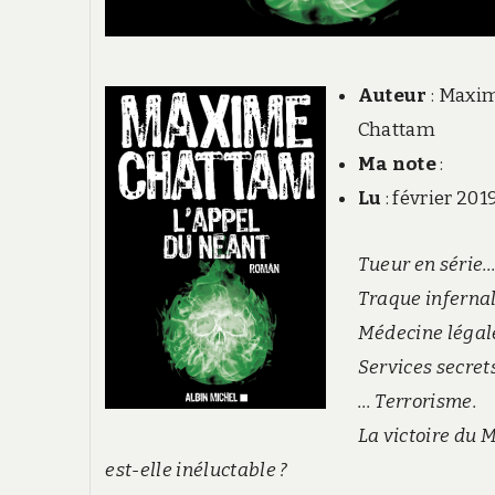
Auteur
: Maxi
Chattam
Ma note
:
Lu
: février 201
Tueur en série
Traque infernal
Médecine légal
Services secret
… Terrorisme.
La victoire du 
est-elle inéluctable ?