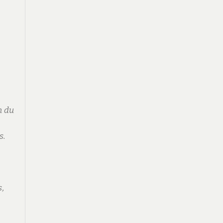
s
n du
s.
s,