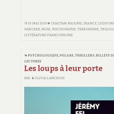
L’APPEL
19 MAI 2019
CHATTAM MAXIME
,
FRANCE
,
LUDIVIN
DU
VANCKER
,
NOIR
,
PSYCHOPATHE
,
TERRORISME
,
TRILOGI
NÉANT
LITTÉRATURE FRANCOPHONE
PSYCHOLOGIQUE
,
POLARS, THRILLERS
,
BILLETS D
LECTURES
Les loups à leur porte
PAR
OLIVIA LANCHOIS