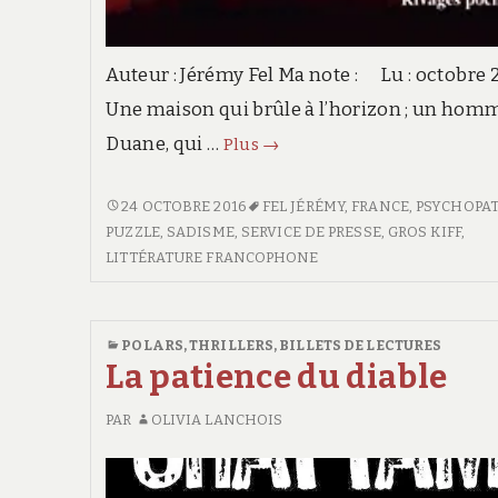
Auteur : Jérémy Fel Ma note : Lu : octobre 
Une maison qui brûle à l’horizon ; un hom
Duane, qui …
Les
Plus
→
loups
à
LES
24 OCTOBRE 2016
FEL JÉRÉMY
,
FRANCE
,
PSYCHOPA
LOUPS
PUZZLE
,
SADISME
,
SERVICE DE PRESSE
,
GROS KIFF
,
leur
À
LITTÉRATURE FRANCOPHONE
porte
LEUR
PORTE
POLARS, THRILLERS
,
BILLETS DE LECTURES
La patience du diable
PAR
OLIVIA LANCHOIS