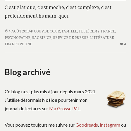
C’est glauque, c’est moche, c’est complexe, c’est
profondément humain, quoi.
HELENA
4 AOÛT 2018
COUP DE CŒUR
,
FAMILLE
,
FEL JÉRÉMY
,
FRANCE
,
PSYCHOPATHE
,
SACRIFICE
,
SERVICE DE PRESSE
,
LITTÉRATURE
FRANCOPHONE
4
4
C
S
H
Blog archivé
Ce blog n’est plus mis à jour depuis mars 2021.
J’utilise désormais
Notion
pour tenir mon
journal de lectures sur
Ma Grosse PàL
.
Vous pouvez toujours me suivre sur
Goodreads
,
Instagram
ou