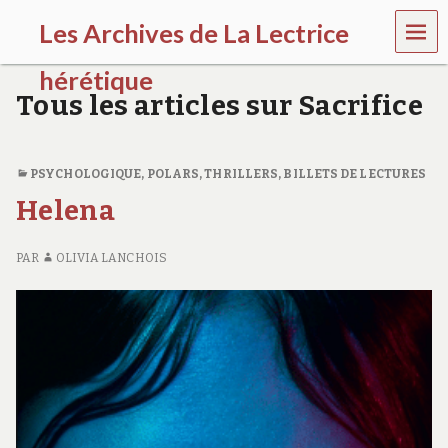
MEN
Les Archives de La Lectrice
U
hérétique
Tous les articles sur Sacrifice
(
2
0
0
PSYCHOLOGIQUE
,
POLARS, THRILLERS
,
BILLETS DE LECTURES
5
Helena
-
2
0
PAR
OLIVIA LANCHOIS
2
0
)