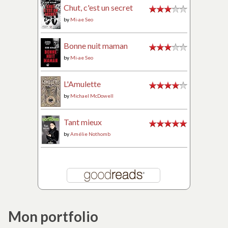
Chut, c'est un secret
by
Mi-ae Seo
Bonne nuit maman
by
Mi-ae Seo
L'Amulette
by
Michael McDowell
Tant mieux
by
Amélie Nothomb
Mon portfolio