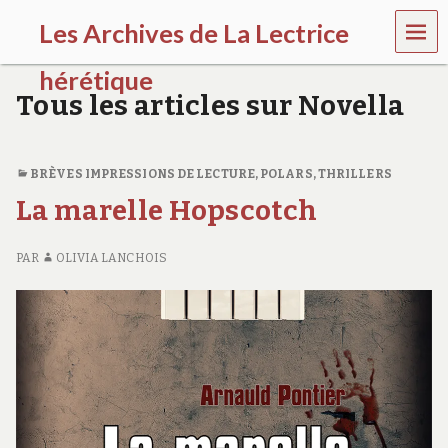
MEN
Les Archives de La Lectrice
U
hérétique
Tous les articles sur Novella
(
2
0
0
BRÈVES IMPRESSIONS DE LECTURE
,
POLARS, THRILLERS
5
La marelle Hopscotch
-
2
0
PAR
OLIVIA LANCHOIS
2
0
)