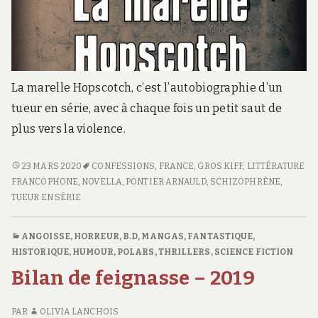
La marelle Hopscotch, c’est l’autobiographie d’un
tueur en série, avec à chaque fois un petit saut de
plus vers la violence.
LA
23 MARS 2020
CONFESSIONS
,
FRANCE
,
GROS KIFF
,
LITTÉRATURE
MARELLE
FRANCOPHONE
,
NOVELLA
,
PONTIER ARNAULD
,
SCHIZOPHRÈNE
,
HOPSCOTCH
TUEUR EN SÉRIE
ANGOISSE, HORREUR
,
B.D, MANGAS
,
FANTASTIQUE
,
HISTORIQUE
,
HUMOUR
,
POLARS, THRILLERS
,
SCIENCE FICTION
Bilan de feignasse – 2019
PAR
OLIVIA LANCHOIS