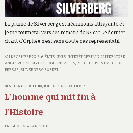
La plume de Silverberg est néanmoins attrayante et
je me tournerai vers ses romans de SF car Le dernier
chant d’Orphée n’est sans doute pas représentatif
LE
1 DÉCEMBRE 2019
ÉTATS-UNIS
,
INTÉRÊT CERTAIN
,
LITTÉRATURE
DERNIER
ANGLOPHONE
,
MYTHOLOGIE
,
NOVELLA
,
RÉÉCRITURE
,
SERVICE DE
CHANT
PRESSE
,
SILVERGERG ROBERT
D’ORPHÉE
SCIENCE FICTION
,
BILLETS DE LECTURES
L’homme qui mit fin à
l’Histoire
PAR
OLIVIA LANCHOIS