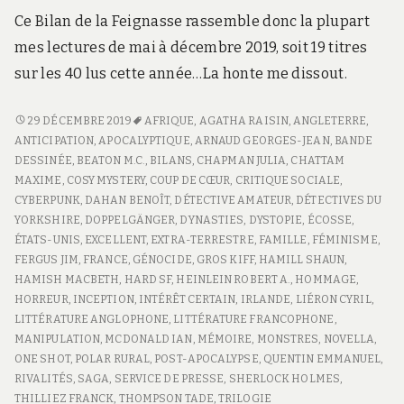
Ce Bilan de la Feignasse rassemble donc la plupart
mes lectures de mai à décembre 2019, soit 19 titres
sur les 40 lus cette année…La honte me dissout.
BILAN
29 DÉCEMBRE 2019
AFRIQUE
,
AGATHA RAISIN
,
ANGLETERRE
,
DE
ANTICIPATION
,
APOCALYPTIQUE
,
ARNAUD GEORGES-JEAN
,
BANDE
FEIGNASSE
DESSINÉE
,
BEATON M.C.
,
BILANS
,
CHAPMAN JULIA
,
CHATTAM
–
MAXIME
,
COSY MYSTERY
,
COUP DE CŒUR
,
CRITIQUE SOCIALE
,
2019
CYBERPUNK
,
DAHAN BENOÎT
,
DÉTECTIVE AMATEUR
,
DÉTECTIVES DU
YORKSHIRE
,
DOPPELGÄNGER
,
DYNASTIES
,
DYSTOPIE
,
ÉCOSSE
,
ÉTATS-UNIS
,
EXCELLENT
,
EXTRA-TERRESTRE
,
FAMILLE
,
FÉMINISME
,
FERGUS JIM
,
FRANCE
,
GÉNOCIDE
,
GROS KIFF
,
HAMILL SHAUN
,
HAMISH MACBETH
,
HARD SF
,
HEINLEIN ROBERT A.
,
HOMMAGE
,
HORREUR
,
INCEPTION
,
INTÉRÊT CERTAIN
,
IRLANDE
,
LIÉRON CYRIL
,
LITTÉRATURE ANGLOPHONE
,
LITTÉRATURE FRANCOPHONE
,
MANIPULATION
,
MCDONALD IAN
,
MÉMOIRE
,
MONSTRES
,
NOVELLA
,
ONE SHOT
,
POLAR RURAL
,
POST-APOCALYPSE
,
QUENTIN EMMANUEL
,
RIVALITÉS
,
SAGA
,
SERVICE DE PRESSE
,
SHERLOCK HOLMES
,
THILLIEZ FRANCK
,
THOMPSON TADE
,
TRILOGIE