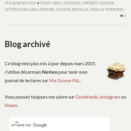
L’HOMME
13 JANVIER 2017
ÉTATS-UNIS
,
HISTOIRE
,
INTÉRÊT CERTAIN
,
QUI
LITTÉRATURE ANGLOPHONE
,
LIU KEN
,
NOVELLA
,
VOYAGE TEMPOREL
MIT
3
3
FIN
C
À
S
L’HISTOIRE
L
Blog archivé
QU
MI
FI
À
Ce blog n’est plus mis à jour depuis mars 2021.
L’
J’utilise désormais
Notion
pour tenir mon
journal de lectures sur
Ma Grosse PàL
.
Vous pouvez toujours me suivre sur
Goodreads
,
Instagram
ou
Steam
.