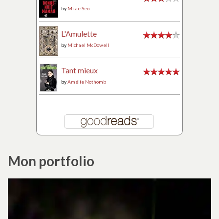
by
Mi-ae Seo
L'Amulette
by
Michael McDowell
Tant mieux
by
Amélie Nothomb
Mon portfolio