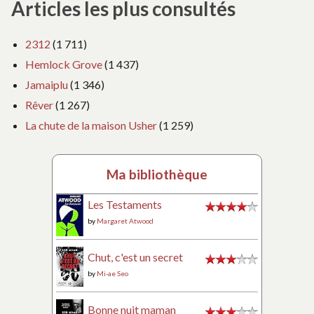
Articles les plus consultés
2312
(1 711)
Hemlock Grove
(1 437)
Jamaiplu
(1 346)
Rêver
(1 267)
La chute de la maison Usher
(1 259)
Ma bibliothèque
Les Testaments
by
Margaret Atwood
Chut, c'est un secret
by
Mi-ae Seo
Bonne nuit maman