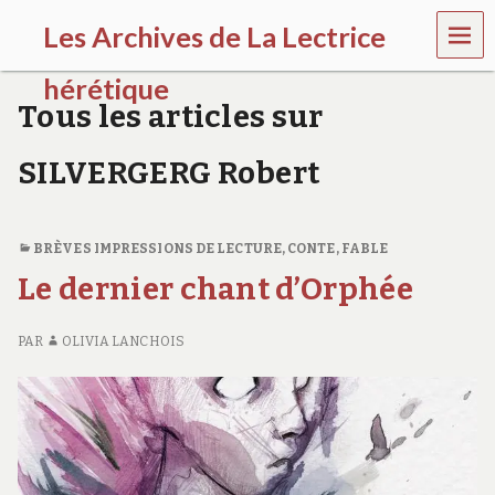
MEN
Les Archives de La Lectrice
U
hérétique
Tous les articles sur
(
2
SILVERGERG Robert
0
0
5
-
BRÈVES IMPRESSIONS DE LECTURE
,
CONTE, FABLE
2
0
Le dernier chant d’Orphée
2
0
)
PAR
OLIVIA LANCHOIS