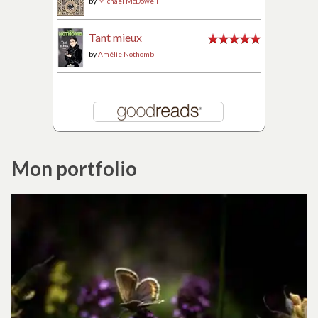
by
Michael McDowell
Tant mieux
by
Amélie Nothomb
Mon portfolio