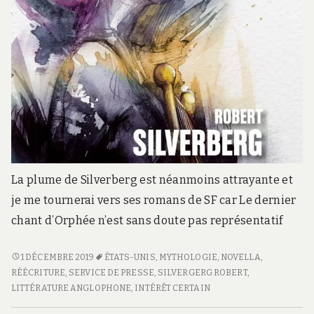
La plume de Silverberg est néanmoins attrayante et
je me tournerai vers ses romans de SF car Le dernier
chant d’Orphée n’est sans doute pas représentatif
LE
1 DÉCEMBRE 2019
ÉTATS-UNIS
,
MYTHOLOGIE
,
NOVELLA
,
DERNIER
RÉÉCRITURE
,
SERVICE DE PRESSE
,
SILVERGERG ROBERT
,
CHANT
LITTÉRATURE ANGLOPHONE
,
INTÉRÊT CERTAIN
D’ORPHÉE