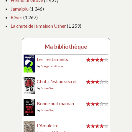
Hemlock Grove
(1 437)
Jamaiplu
(1 346)
Rêver
(1 267)
La chute de la maison Usher
(1 259)
Ma bibliothèque
Les Testaments
by
Margaret Atwood
Chut, c'est un secret
by
Mi-ae Seo
Bonne nuit maman
by
Mi-ae Seo
L'Amulette