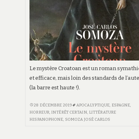
Le mystère Croatoan est un roman symath
et efficace, mais loin des standards de l’aut
(la barre est haute !).
LE
28 DÉCEMBRE 2019
APOCALYPTIQUE
,
ESPAGNE
,
MYSTÈRE
HORREUR
,
INTÉRÊT CERTAIN
,
LITTÉRATURE
CROATOAN
HISPANOPHONE
,
SOMOZA JOSÉ CARLOS