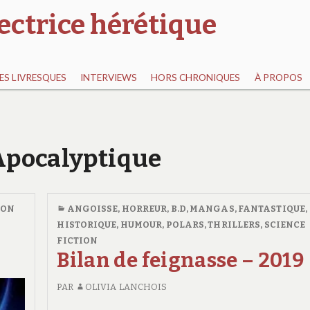
ectrice hérétique
S LIVRESQUES
INTERVIEWS
HORS CHRONIQUES
À PROPOS
 Apocalyptique
ION
ANGOISSE, HORREUR
,
B.D, MANGAS
,
FANTASTIQUE
,
HISTORIQUE
,
HUMOUR
,
POLARS, THRILLERS
,
SCIENCE
FICTION
Bilan de feignasse – 2019
PAR
OLIVIA LANCHOIS