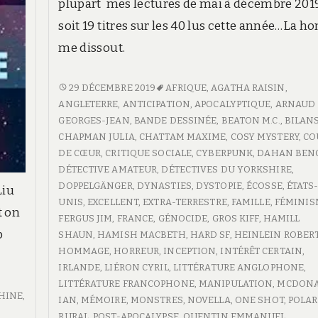
plupart mes lectures de mai à décembre 2019
soit 19 titres sur les 40 lus cette année…La ho
me dissout.
BILAN
29 DÉCEMBRE 2019
AFRIQUE
,
AGATHA RAISIN
,
DE
ANGLETERRE
,
ANTICIPATION
,
APOCALYPTIQUE
,
ARNAUD
FEIGNASSE
GEORGES-JEAN
,
BANDE DESSINÉE
,
BEATON M.C.
,
BILAN
–
CHAPMAN JULIA
,
CHATTAM MAXIME
,
COSY MYSTERY
,
CO
2019
DE CŒUR
,
CRITIQUE SOCIALE
,
CYBERPUNK
,
DAHAN BEN
DÉTECTIVE AMATEUR
,
DÉTECTIVES DU YORKSHIRE
,
DOPPELGÄNGER
,
DYNASTIES
,
DYSTOPIE
,
ÉCOSSE
,
ÉTATS
Liu
UNIS
,
EXCELLENT
,
EXTRA-TERRESTRE
,
FAMILLE
,
FÉMINIS
t on
FERGUS JIM
,
FRANCE
,
GÉNOCIDE
,
GROS KIFF
,
HAMILL
p
SHAUN
,
HAMISH MACBETH
,
HARD SF
,
HEINLEIN ROBERT
HOMMAGE
,
HORREUR
,
INCEPTION
,
INTÉRÊT CERTAIN
,
IRLANDE
,
LIÉRON CYRIL
,
LITTÉRATURE ANGLOPHONE
,
LITTÉRATURE FRANCOPHONE
,
MANIPULATION
,
MCDON
HINE
,
IAN
,
MÉMOIRE
,
MONSTRES
,
NOVELLA
,
ONE SHOT
,
POLAR
RURAL
,
POST-APOCALYPSE
,
QUENTIN EMMANUEL
,