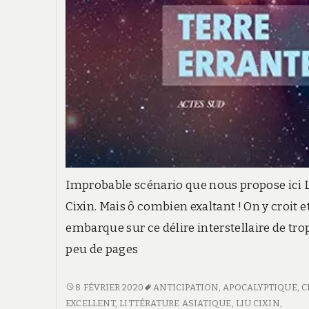
Improbable scénario que nous propose ici 
Cixin. Mais ô combien exaltant ! On y croit e
embarque sur ce délire interstellaire de tro
peu de pages
TERRE
8 FÉVRIER 2020
ANTICIPATION
,
APOCALYPTIQUE
,
C
ERRANTE
EXCELLENT
,
LITTÉRATURE ASIATIQUE
,
LIU CIXIN
,