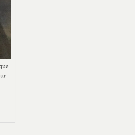
ique
eur