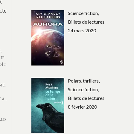
,
nte
Science fiction,
Billets de lectures
24 mars 2020
S
,
UP
OÎT
,
-
Polars, thrillers,
ME
,
Science fiction,
Billets de lectures
 A.
,
8 février 2020
ALD