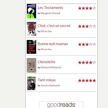
Les Testaments
by
Margaret Atwood
Chut, c'est un secret
by
Mi-ae Seo
Bonne nuit maman
by
Mi-ae Seo
L'Amulette
by
Michael McDowell
Tant mieux
by
Amélie Nothomb