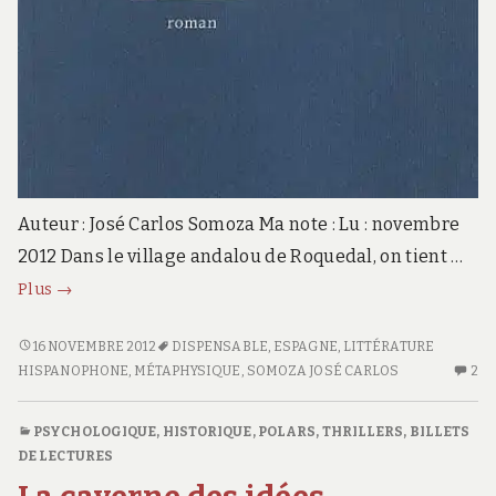
Auteur : José Carlos Somoza Ma note : Lu : novembre
2012 Dans le village andalou de Roquedal, on tient …
Le
Plus
→
détail
LE
16 NOVEMBRE 2012
DISPENSABLE
,
ESPAGNE
,
LITTÉRATURE
DÉTAIL
HISPANOPHONE
,
MÉTAPHYSIQUE
,
SOMOZA JOSÉ CARLOS
2
2
C
S
PSYCHOLOGIQUE
,
HISTORIQUE
,
POLARS, THRILLERS
,
BILLETS
LE
DE LECTURES
DÉ