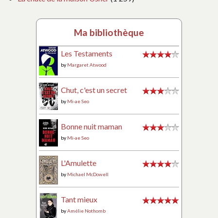
Ma bibliothèque
Les Testaments
by
Margaret Atwood
Chut, c'est un secret
by
Mi-ae Seo
Bonne nuit maman
by
Mi-ae Seo
L'Amulette
by
Michael McDowell
Tant mieux
by
Amélie Nothomb