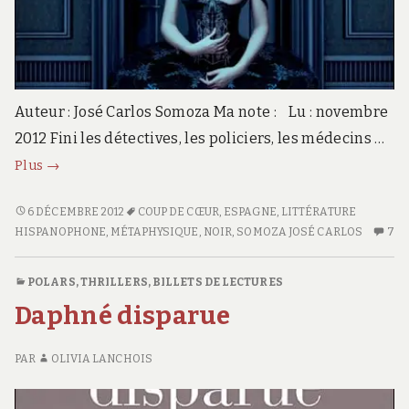
Auteur : José Carlos Somoza Ma note : Lu : novembre
2012 Fini les détectives, les policiers, les médecins …
L’appât
Plus
→
L’APPÂT
6 DÉCEMBRE 2012
COUP DE CŒUR
,
ESPAGNE
,
LITTÉRATURE
HISPANOPHONE
,
MÉTAPHYSIQUE
,
NOIR
,
SOMOZA JOSÉ CARLOS
7
7
C
S
POLARS, THRILLERS
,
BILLETS DE LECTURES
L’
Daphné disparue
PAR
OLIVIA LANCHOIS