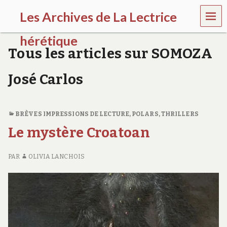
MEN
Les Archives de La Lectrice
U
hérétique
Tous les articles sur SOMOZA
(
2
José Carlos
0
0
5
-
BRÈVES IMPRESSIONS DE LECTURE
,
POLARS, THRILLERS
2
0
Le mystère Croatoan
2
0
)
PAR
OLIVIA LANCHOIS