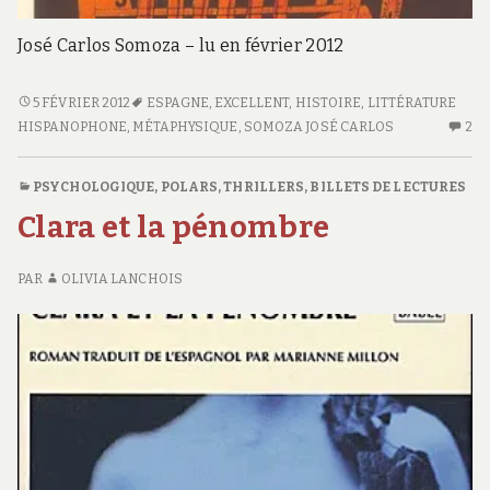
José Carlos Somoza – lu en février 2012
LA
5 FÉVRIER 2012
ESPAGNE
,
EXCELLENT
,
HISTOIRE
,
LITTÉRATURE
CAVERNE
HISPANOPHONE
,
MÉTAPHYSIQUE
,
SOMOZA JOSÉ CARLOS
2
2
DES
C
IDÉES
S
PSYCHOLOGIQUE
,
POLARS, THRILLERS
,
BILLETS DE LECTURES
L
Clara et la pénombre
C
D
ID
PAR
OLIVIA LANCHOIS