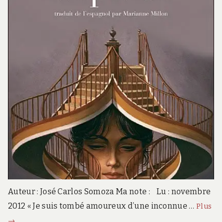
Auteur : José Carlos Somoza Ma note : Lu : novembre
Da
2012 « Je suis tombé amoureux d’une inconnue …
Plus
di
→