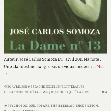
Auteur : José Carlos Somoza Lu : avril 2011 Ma note :
La
Une clandestine hongroise, un vieux médecin …
Plus
da
→
n°1
LA
30 AVRIL 2011
ESPAGNE
,
EXCELLENT
,
LITTÉRATURE
DAME
HISPANOPHONE
,
MÉTAPHYSIQUE
,
SOMOZA JOSÉ CARLOS
4
4
N°13
C
S
PSYCHOLOGIQUE
,
POLARS, THRILLERS
,
SCIENCE FICTION
,
L