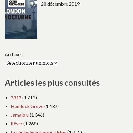
28 décembre 2019
Archives
Articles les plus consultés
2312
(1 713)
Hemlock Grove
(1 437)
Jamaiplu
(1 346)
Rêver
(1 268)
La chute de la maison Usher
(1 259)