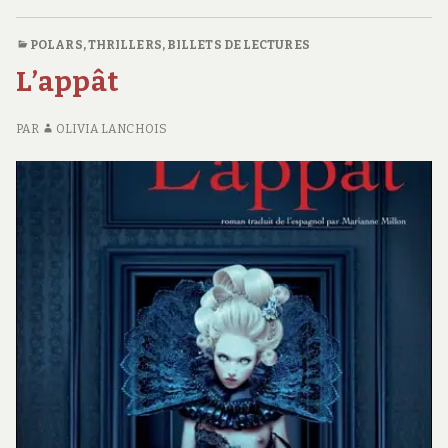
L’ABÎME
C
S
POLARS, THRILLERS
,
BILLETS DE LECTURES
L
L’appât
CL
D
L’
PAR
OLIVIA LANCHOIS