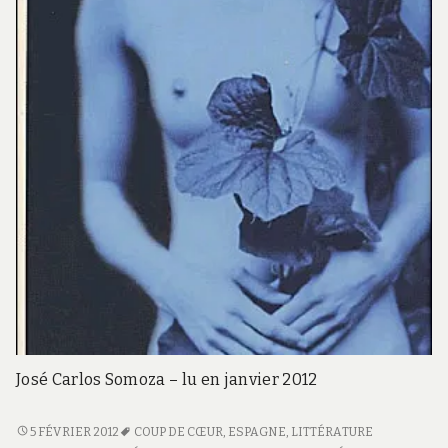
José Carlos Somoza – lu en janvier 2012
CLARA
5 FÉVRIER 2012
COUP DE CŒUR
,
ESPAGNE
,
LITTÉRATURE