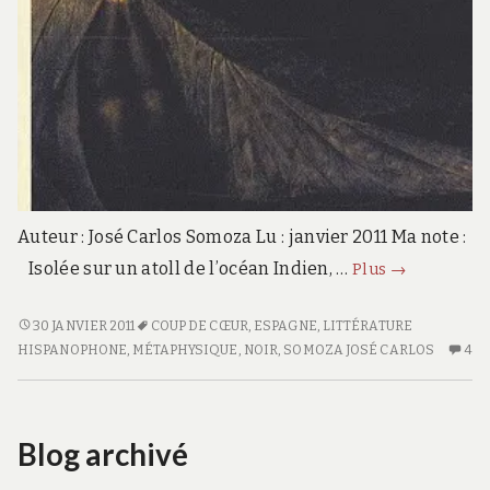
Auteur : José Carlos Somoza Lu : janvier 2011 Ma note :
La
Isolée sur un atoll de l’océan Indien, …
Plus
→
théorie
des
LA
30 JANVIER 2011
COUP DE CŒUR
,
ESPAGNE
,
LITTÉRATURE
THÉORIE
HISPANOPHONE
,
MÉTAPHYSIQUE
,
NOIR
,
SOMOZA JOSÉ CARLOS
4
4
cordes
DES
C
CORDES
S
L
Blog archivé
TH
D