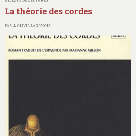
BILLETS DE LECTURES
D
La théorie des cordes
N°
PAR
OLIVIA LANCHOIS