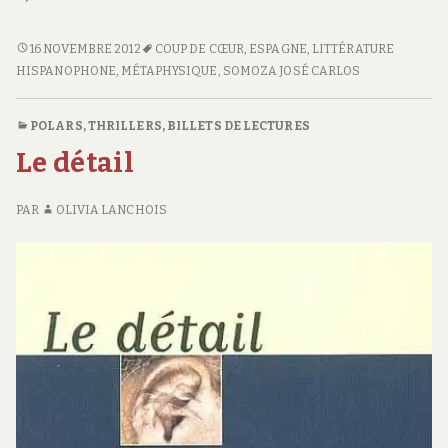
DAPHNÉ
16 NOVEMBRE 2012
COUP DE CŒUR
,
ESPAGNE
,
LITTÉRATURE
DISPARUE
HISPANOPHONE
,
MÉTAPHYSIQUE
,
SOMOZA JOSÉ CARLOS
POLARS, THRILLERS
,
BILLETS DE LECTURES
Le détail
PAR
OLIVIA LANCHOIS