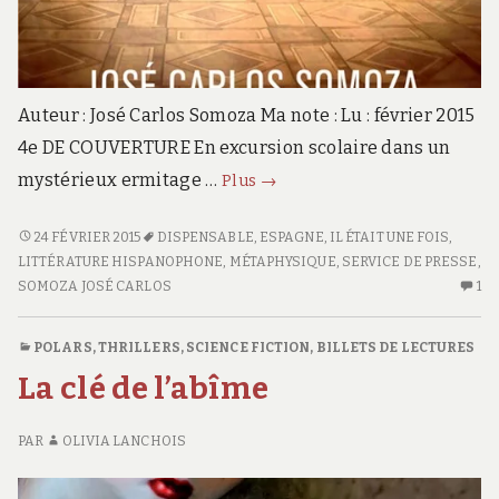
Auteur : José Carlos Somoza Ma note : Lu : février 2015
4e DE COUVERTURE En excursion scolaire dans un
Tétraméron
mystérieux ermitage …
Plus
→
TÉTRAMÉRON
24 FÉVRIER 2015
DISPENSABLE
,
ESPAGNE
,
IL ÉTAIT UNE FOIS
,
LITTÉRATURE HISPANOPHONE
,
MÉTAPHYSIQUE
,
SERVICE DE PRESSE
,
SOMOZA JOSÉ CARLOS
1
U
SE
C
POLARS, THRILLERS
,
SCIENCE FICTION
,
BILLETS DE LECTURES
S
La clé de l’abîme
T
PAR
OLIVIA LANCHOIS