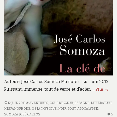
Auteur : José Carlos Somoza Ma note : Lu : juin 2013
La
Puissant, immense, tout de verre et d’acier, …
Plus
→
clé
de
LA
12 JUIN 2013
AVENTURES
,
COUP DE CŒUR
,
ESPAGNE
,
LITTÉRATURE
CLÉ
HISPANOPHONE
,
MÉTAPHYSIQUE
,
NOIR
,
POST-APOCALYPSE
,
l’abîm
DE
SOMOZA JOSÉ CARLOS
5
5