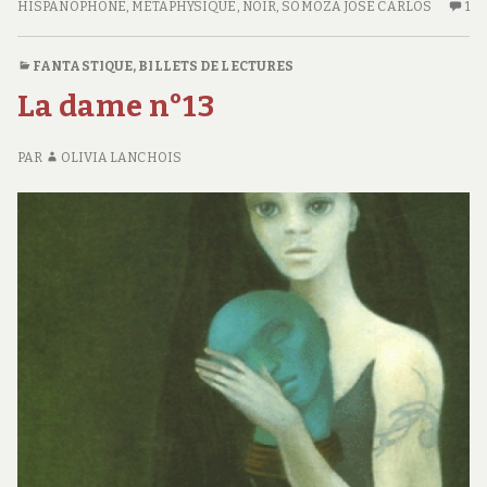
ET
HISPANOPHONE
,
MÉTAPHYSIQUE
,
NOIR
,
SOMOZA JOSÉ CARLOS
1
U
LA
SE
PÉNOMBRE
C
FANTASTIQUE
,
BILLETS DE LECTURES
S
La dame n°13
C
ET
L
PAR
OLIVIA LANCHOIS
P