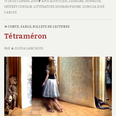
LE
28 DÉCEMBRE 2019
APOCALYPTIQUE
,
ESPAGNE
,
HORREUR
,
MYSTÈRE
INTÉRÊT CERTAIN
,
LITTÉRATURE HISPANOPHONE
,
SOMOZA JOSÉ
CROATOAN
CARLOS
CONTE, FABLE
,
BILLETS DE LECTURES
Tétraméron
PAR
OLIVIA LANCHOIS