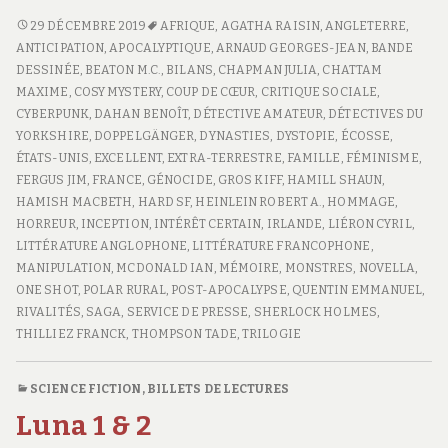
BILAN
29 DÉCEMBRE 2019
AFRIQUE
,
AGATHA RAISIN
,
ANGLETERRE
,
DE
ANTICIPATION
,
APOCALYPTIQUE
,
ARNAUD GEORGES-JEAN
,
BANDE
FEIGNASSE
DESSINÉE
,
BEATON M.C.
,
BILANS
,
CHAPMAN JULIA
,
CHATTAM
–
MAXIME
,
COSY MYSTERY
,
COUP DE CŒUR
,
CRITIQUE SOCIALE
,
2019
CYBERPUNK
,
DAHAN BENOÎT
,
DÉTECTIVE AMATEUR
,
DÉTECTIVES DU
YORKSHIRE
,
DOPPELGÄNGER
,
DYNASTIES
,
DYSTOPIE
,
ÉCOSSE
,
ÉTATS-UNIS
,
EXCELLENT
,
EXTRA-TERRESTRE
,
FAMILLE
,
FÉMINISME
,
FERGUS JIM
,
FRANCE
,
GÉNOCIDE
,
GROS KIFF
,
HAMILL SHAUN
,
HAMISH MACBETH
,
HARD SF
,
HEINLEIN ROBERT A.
,
HOMMAGE
,
HORREUR
,
INCEPTION
,
INTÉRÊT CERTAIN
,
IRLANDE
,
LIÉRON CYRIL
,
LITTÉRATURE ANGLOPHONE
,
LITTÉRATURE FRANCOPHONE
,
MANIPULATION
,
MCDONALD IAN
,
MÉMOIRE
,
MONSTRES
,
NOVELLA
,
ONE SHOT
,
POLAR RURAL
,
POST-APOCALYPSE
,
QUENTIN EMMANUEL
,
RIVALITÉS
,
SAGA
,
SERVICE DE PRESSE
,
SHERLOCK HOLMES
,
THILLIEZ FRANCK
,
THOMPSON TADE
,
TRILOGIE
SCIENCE FICTION
,
BILLETS DE LECTURES
Luna 1 & 2