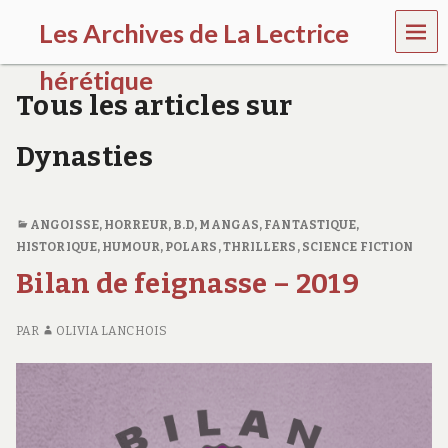
MEN
Les Archives de La Lectrice
U
hérétique
Tous les articles sur
(
2
Dynasties
0
0
5
-
ANGOISSE, HORREUR
,
B.D, MANGAS
,
FANTASTIQUE
,
2
HISTORIQUE
,
HUMOUR
,
POLARS, THRILLERS
,
SCIENCE FICTION
0
2
Bilan de feignasse – 2019
0
)
PAR
OLIVIA LANCHOIS