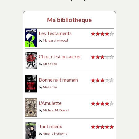
Ma bibliothèque
Les Testaments
by
Margaret Atwood
Chut, c'est un secret
by
Mi-ae Seo
Bonne nuit maman
by
Mi-ae Seo
L'Amulette
by
Michael McDowell
Tant mieux
by
Amélie Nothomb