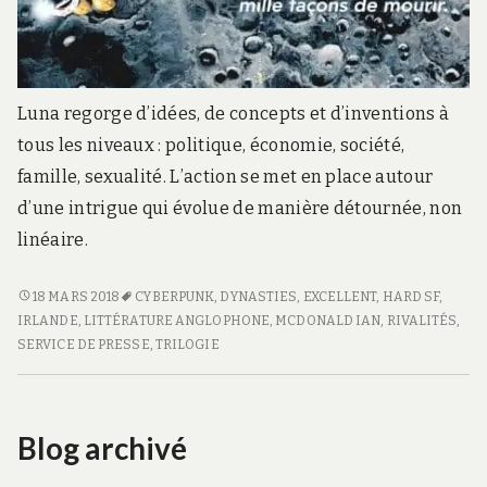
Luna regorge d’idées, de concepts et d’inventions à
tous les niveaux : politique, économie, société,
famille, sexualité. L’action se met en place autour
d’une intrigue qui évolue de manière détournée, non
linéaire.
LUNA
18 MARS 2018
CYBERPUNK
,
DYNASTIES
,
EXCELLENT
,
HARD SF
,
1
IRLANDE
,
LITTÉRATURE ANGLOPHONE
,
MCDONALD IAN
,
RIVALITÉS
,
&
SERVICE DE PRESSE
,
TRILOGIE
2
Blog archivé