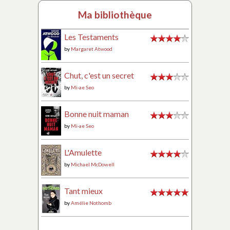
Ma bibliothèque
Les Testaments
by
Margaret Atwood
Chut, c'est un secret
by
Mi-ae Seo
Bonne nuit maman
by
Mi-ae Seo
L'Amulette
by
Michael McDowell
Tant mieux
by
Amélie Nothomb