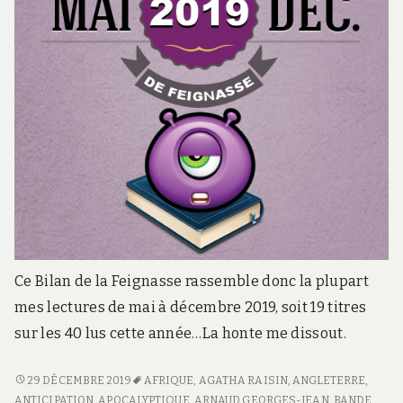
Ce Bilan de la Feignasse rassemble donc la plupart
mes lectures de mai à décembre 2019, soit 19 titres
sur les 40 lus cette année…La honte me dissout.
BILAN
29 DÉCEMBRE 2019
AFRIQUE
,
AGATHA RAISIN
,
ANGLETERRE
,
DE
ANTICIPATION
,
APOCALYPTIQUE
,
ARNAUD GEORGES-JEAN
,
BANDE