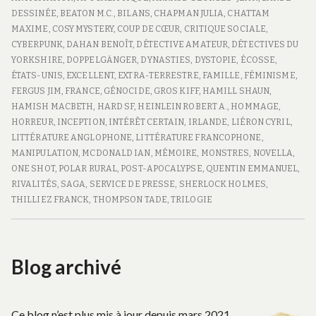
FEIGNASSE
DESSINÉE
,
BEATON M.C.
,
BILANS
,
CHAPMAN JULIA
,
CHATTAM
–
MAXIME
,
COSY MYSTERY
,
COUP DE CŒUR
,
CRITIQUE SOCIALE
,
2019
CYBERPUNK
,
DAHAN BENOÎT
,
DÉTECTIVE AMATEUR
,
DÉTECTIVES DU
YORKSHIRE
,
DOPPELGÄNGER
,
DYNASTIES
,
DYSTOPIE
,
ÉCOSSE
,
ÉTATS-UNIS
,
EXCELLENT
,
EXTRA-TERRESTRE
,
FAMILLE
,
FÉMINISME
,
FERGUS JIM
,
FRANCE
,
GÉNOCIDE
,
GROS KIFF
,
HAMILL SHAUN
,
HAMISH MACBETH
,
HARD SF
,
HEINLEIN ROBERT A.
,
HOMMAGE
,
HORREUR
,
INCEPTION
,
INTÉRÊT CERTAIN
,
IRLANDE
,
LIÉRON CYRIL
,
LITTÉRATURE ANGLOPHONE
,
LITTÉRATURE FRANCOPHONE
,
MANIPULATION
,
MCDONALD IAN
,
MÉMOIRE
,
MONSTRES
,
NOVELLA
,
ONE SHOT
,
POLAR RURAL
,
POST-APOCALYPSE
,
QUENTIN EMMANUEL
,
RIVALITÉS
,
SAGA
,
SERVICE DE PRESSE
,
SHERLOCK HOLMES
,
THILLIEZ FRANCK
,
THOMPSON TADE
,
TRILOGIE
Blog archivé
Ce blog n’est plus mis à jour depuis mars 2021.