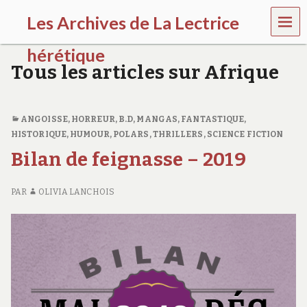
MEN
Les Archives de La Lectrice
U
hérétique
Tous les articles sur Afrique
(
2
0
0
ANGOISSE, HORREUR
,
B.D, MANGAS
,
FANTASTIQUE
,
5
HISTORIQUE
,
HUMOUR
,
POLARS, THRILLERS
,
SCIENCE FICTION
-
Bilan de feignasse – 2019
2
0
2
PAR
OLIVIA LANCHOIS
0
)