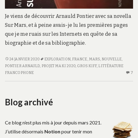
Je viens de découvrir Arnauld Pontier avec sa novella
Sur Mars, et à peine avais-je lu les premières pages
que je me ruais sur les Internets en quête de sa
biographie et de sa bibliographie.
SUR
24 JANVIER 2020
EXPLORATION
,
FRANCE
,
MARS
,
NOUVELLE
,
MARS
PONTIER ARNAULD
,
PROJET MAKI 2020
,
GROS KIFF
,
LITTÉRATURE
FRANCOPHONE
7
7
C
S
S
Blog archivé
M
Ce blog n’est plus mis à jour depuis mars 2021.
J’utilise désormais
Notion
pour tenir mon