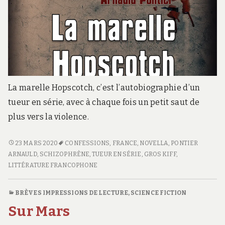
La marelle Hopscotch, c’est l’autobiographie d’un
tueur en série, avec à chaque fois un petit saut de
plus vers la violence.
LA
23 MARS 2020
CONFESSIONS
,
FRANCE
,
NOVELLA
,
PONTIER
MARELLE
ARNAULD
,
SCHIZOPHRÈNE
,
TUEUR EN SÉRIE
,
GROS KIFF
,
HOPSCOTCH
LITTÉRATURE FRANCOPHONE
BRÈVES IMPRESSIONS DE LECTURE
,
SCIENCE FICTION
Sur Mars