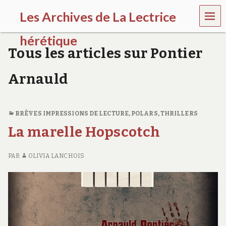
MEN
Les Archives de La Lectrice
U
hérétique
Tous les articles sur Pontier
(
2
Arnauld
0
0
5
-
BRÈVES IMPRESSIONS DE LECTURE
,
POLARS, THRILLERS
2
0
La marelle Hopscotch
2
0
)
PAR
OLIVIA LANCHOIS