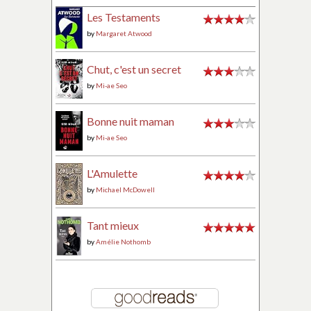
Les Testaments
by
Margaret Atwood
Chut, c'est un secret
by
Mi-ae Seo
Bonne nuit maman
by
Mi-ae Seo
L'Amulette
by
Michael McDowell
Tant mieux
by
Amélie Nothomb