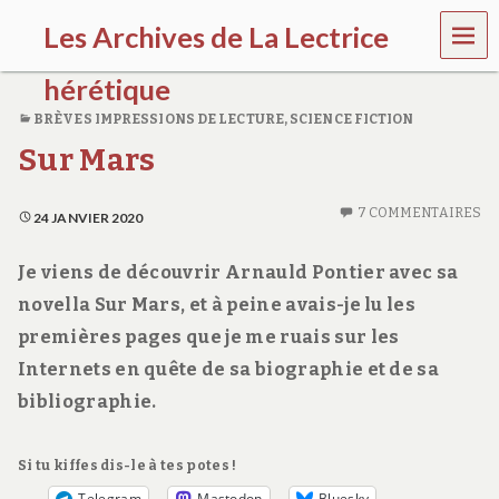
MEN
Les Archives de La Lectrice
U
hérétique
BRÈVES IMPRESSIONS DE LECTURE
,
SCIENCE FICTION
(
Sur Mars
2
0
0
7 COMMENTAIRES
5
24 JANVIER 2020
-
2
Je viens de découvrir Arnauld Pontier avec sa
0
2
novella Sur Mars, et à peine avais-je lu les
0
premières pages que je me ruais sur les
)
Internets en quête de sa biographie et de sa
bibliographie.
Si tu kiffes dis-le à tes potes !
Telegram
Mastodon
Bluesky