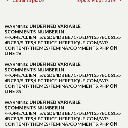
Article
Artic
Navigation
précédent :
suiva
:
de
WARNING
: UNDEFINED VARIABLE
$COMMENTS_NUMBER IN
l’article
/HOME/CLIENTS/63D64DBBE717DED41357EC06155
4BC83/SITES/LECTRICE-HERETIQUE.COM/WP-
CONTENT/THEMES/FEMINA/COMMENTS.PHP
ON
LINE
26
WARNING
: UNDEFINED VARIABLE
$COMMENTS_NUMBER IN
/HOME/CLIENTS/63D64DBBE717DED41357EC06155
4BC83/SITES/LECTRICE-HERETIQUE.COM/WP-
CONTENT/THEMES/FEMINA/COMMENTS.PHP
ON
LINE
35
WARNING
: UNDEFINED VARIABLE
$COMMENTS_NUMBER IN
/HOME/CLIENTS/63D64DBBE717DED41357EC06155
4BC83/SITES/LECTRICE-HERETIQUE.COM/WP-
CONTENT/THEMES/FEMINA/COMMENTS.PHP
ON