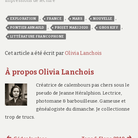
impressions de lecture"
,
,
,
,
EXPLORATION
FRANCE
MARS
NOUVELLE
,
,
,
PONTIER ARNAULD
PROJET MAKI 2020
GROS KIFF
LITTÉRATURE FRANCOPHONE
Cet article a été écrit par
Olivia Lanchois
À propos Olivia Lanchois
Créatrice de calembours pas chers sous le
pseudo de Jeanne Héralphion. Lectrice,
photomane & barbouilleuse. Gameuse et
généalogiste du dimanche. Je collectionne
trop de trucs.
Céder la place
Tops & Flops 2019