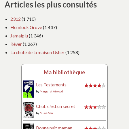
Articles les plus consultés
2312
(1 710)
Hemlock Grove
(1 437)
Jamaiplu
(1 346)
Rêver
(1 267)
La chute de la maison Usher
(1 258)
Ma bibliothèque
Les Testaments
by
Margaret Atwood
Chut, c'est un secret
by
Mi-ae Seo
Bonne nuit maman