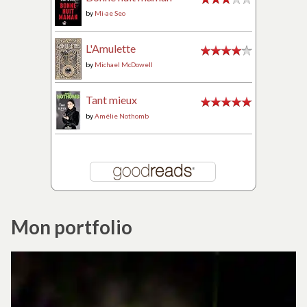
by
Mi-ae Seo
L'Amulette
by
Michael McDowell
Tant mieux
by
Amélie Nothomb
Mon portfolio