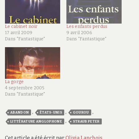
Le cabinet noir
Les enfants perdus
17 avril 2009
9 avril 2006
Dans "Fantastique"
Dans "Fantastique"
La gorge
4 septembre 2005
Dans "Fantastique"
,
,
,
ABANDON
ÉTATS-UNIS
GOUROU
,
LITTÉRATURE ANGLOPHONE
STRAUB PETER
Cet article a été écrit par
Olivia Lanchois