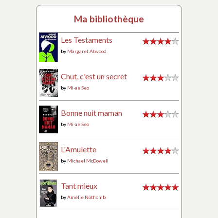
Ma bibliothèque
Les Testaments
by
Margaret Atwood
Chut, c'est un secret
by
Mi-ae Seo
Bonne nuit maman
by
Mi-ae Seo
L'Amulette
by
Michael McDowell
Tant mieux
by
Amélie Nothomb