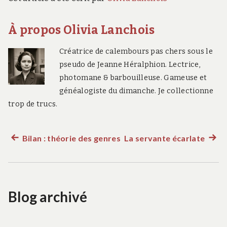
À propos Olivia Lanchois
Créatrice de calembours pas chers sous le
pseudo de Jeanne Héralphion. Lectrice,
photomane & barbouilleuse. Gameuse et
généalogiste du dimanche. Je collectionne
trop de trucs.
Bilan : théorie des genres
La servante écarlate
Article
Artic
Navigation
précédent :
suiva
:
de
Blog archivé
l’article