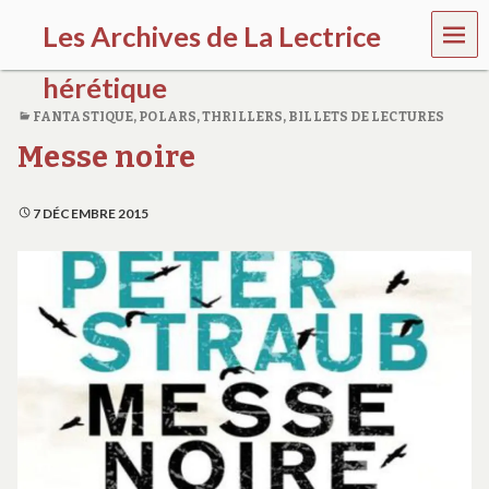
MEN
Les Archives de La Lectrice
U
hérétique
FANTASTIQUE
,
POLARS, THRILLERS
,
BILLETS DE LECTURES
(
Messe noire
2
0
0
5
7 DÉCEMBRE 2015
-
2
0
2
0
)