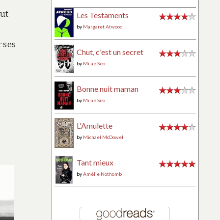
out
Les Testaments
by
Margaret Atwood
 ses
Chut, c'est un secret
by
Mi-ae Seo
Bonne nuit maman
by
Mi-ae Seo
L'Amulette
by
Michael McDowell
Tant mieux
by
Amélie Nothomb