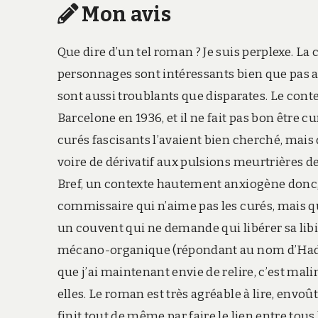
Mon avis
Que dire d’un tel roman ? Je suis perplexe. La
personnages sont intéressants bien que pas a
sont aussi troublants que disparates. Le cont
Barcelone en 1936, et il ne fait pas bon être c
curés fascisants l’avaient bien cherché, mais 
voire de dérivatif aux pulsions meurtrières de
Bref, un contexte hautement anxiogène donc, 
commissaire qui n’aime pas les curés, mais q
un couvent qui ne demande qui libérer sa li
mécano-organique (répondant au nom d’Ha
que j’ai maintenant envie de relire, c’est mal
elles. Le roman est très agréable à lire, env
finit tout de même par faire le lien entre tou