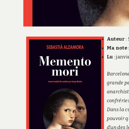
Auteur
:
Ma note
Lu
: janvi
Barcelone
grande pe
anarchist
confrérie
Dans la cu
pouvoir qu
d’un des l