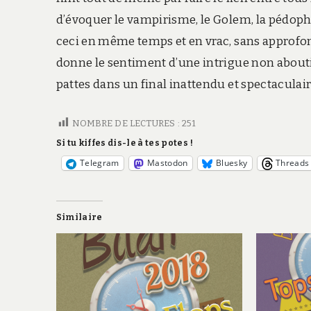
d’évoquer le vampirisme, le Golem, la pédophil
ceci en même temps et en vrac, sans approfon
donne le sentiment d’une intrigue non abouti
pattes dans un final inattendu et spectaculair
NOMBRE DE LECTURES :
251
Si tu kiffes dis-le à tes potes !
Telegram
Mastodon
Bluesky
Threads
Similaire