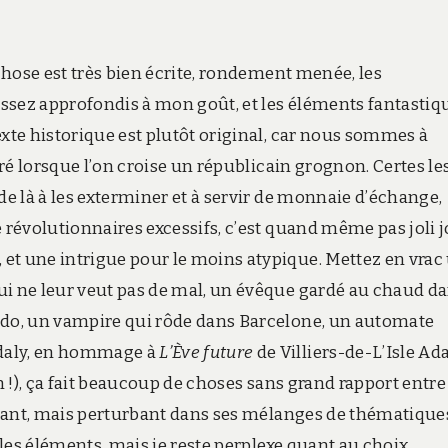
 chose est très bien écrite, rondement menée, les
ssez approfondis à mon goût, et les éléments fantastiq
exte historique est plutôt original, car nous sommes à
uré lorsque l’on croise un républicain grognon. Certes le
de là à les exterminer et à servir de monnaie d’échange,
 révolutionnaires excessifs, c’est quand même pas joli jo
et une intrigue pour le moins atypique. Mettez en vrac
ui ne leur veut pas de mal, un évêque gardé au chaud d
bido, un vampire qui rôde dans Barcelone, un automate
daly, en hommage à
L’Ève future
de Villiers-de-L’Isle A
in !), ça fait beaucoup de choses sans grand rapport entre
oûtant, mais perturbant dans ses mélanges de thématique
s les éléments, mais je reste perplexe quant au choix