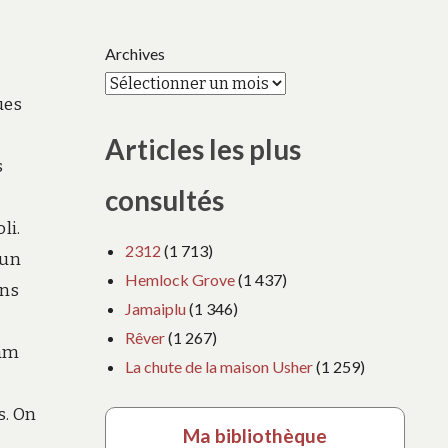
Archives
ues
Articles les plus
s
consultés
li.
2312
(1 713)
 un
Hemlock Grove
(1 437)
ans
Jamaiplu
(1 346)
Rêver
(1 267)
dam
La chute de la maison Usher
(1 259)
s. On
Ma bibliothèque