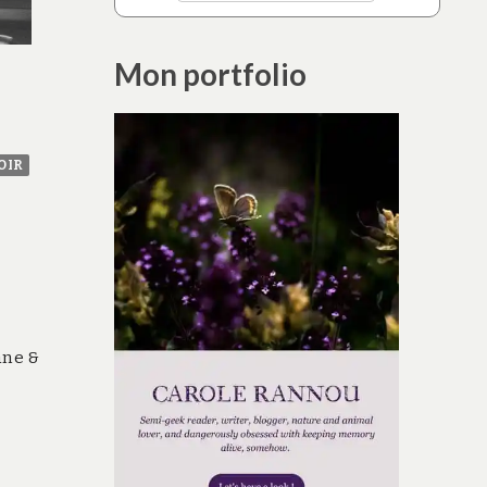
Mon portfolio
OIR
ane &