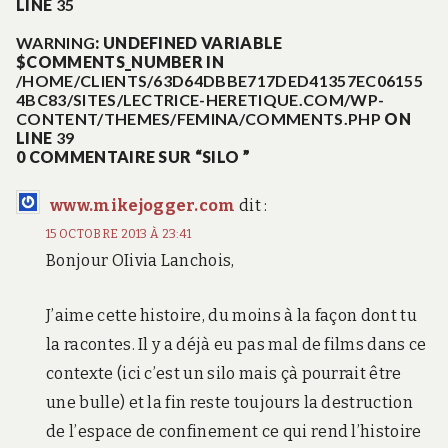
LINE
35
WARNING
: UNDEFINED VARIABLE
$COMMENTS_NUMBER IN
/HOME/CLIENTS/63D64DBBE717DED41357EC06155
4BC83/SITES/LECTRICE-HERETIQUE.COM/WP-
CONTENT/THEMES/FEMINA/COMMENTS.PHP
ON
LINE
39
0 COMMENTAIRE SUR “
SILO
”
www.mikejogger.com
dit :
15 OCTOBRE 2013 À 23:41
Bonjour OIivia Lanchois,
J’aime cette histoire, du moins à la façon dont tu
la racontes. Il y a déjà eu pas mal de films dans ce
contexte (ici c’est un silo mais çà pourrait être
une bulle) et la fin reste toujours la destruction
de l’espace de confinement ce qui rend l’histoire