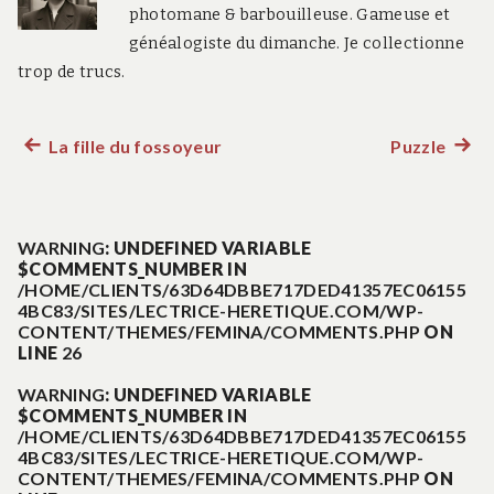
photomane & barbouilleuse. Gameuse et
généalogiste du dimanche. Je collectionne
trop de trucs.
La fille du fossoyeur
Puzzle
Article
Artic
Navigation
précédent :
suiva
:
de
WARNING
: UNDEFINED VARIABLE
$COMMENTS_NUMBER IN
l’article
/HOME/CLIENTS/63D64DBBE717DED41357EC06155
4BC83/SITES/LECTRICE-HERETIQUE.COM/WP-
CONTENT/THEMES/FEMINA/COMMENTS.PHP
ON
LINE
26
WARNING
: UNDEFINED VARIABLE
$COMMENTS_NUMBER IN
/HOME/CLIENTS/63D64DBBE717DED41357EC06155
4BC83/SITES/LECTRICE-HERETIQUE.COM/WP-
CONTENT/THEMES/FEMINA/COMMENTS.PHP
ON