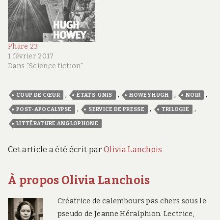
Phare 23
1 février 2017
Dans "Science fiction"
,
,
,
,
COUP DE CŒUR
ÉTATS-UNIS
HOWEY HUGH
NOIR
,
,
,
POST-APOCALYPSE
SERVICE DE PRESSE
TRILOGIE
LITTÉRATURE ANGLOPHONE
Cet article a été écrit par
Olivia Lanchois
À propos Olivia Lanchois
Créatrice de calembours pas chers sous le
pseudo de Jeanne Héralphion. Lectrice,