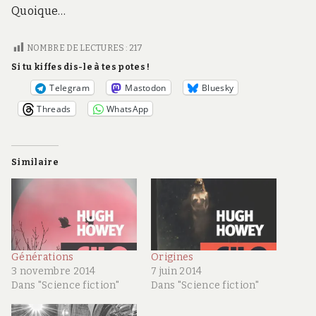
Quoique…
NOMBRE DE LECTURES :
217
Si tu kiffes dis-le à tes potes !
Telegram
Mastodon
Bluesky
Threads
WhatsApp
Similaire
Générations
Origines
3 novembre 2014
7 juin 2014
Dans "Science fiction"
Dans "Science fiction"