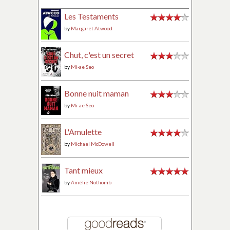
Les Testaments
by
Margaret Atwood
Chut, c'est un secret
by
Mi-ae Seo
Bonne nuit maman
by
Mi-ae Seo
L'Amulette
by
Michael McDowell
Tant mieux
by
Amélie Nothomb