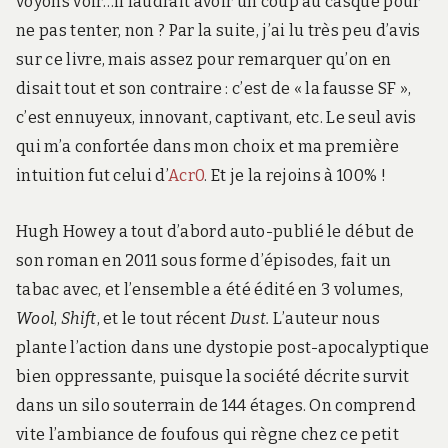
voyons voir…il faudrait avoir un coup au casque pour
ne pas tenter, non ? Par la suite, j’ai lu très peu d’avis
sur ce livre, mais assez pour remarquer qu’on en
disait tout et son contraire : c’est de « la fausse SF »,
c’est ennuyeux, innovant, captivant, etc. Le seul avis
qui m’a confortée dans mon choix et ma première
intuition fut celui d’
Acr0
. Et je la rejoins à 100% !
Hugh Howey a tout d’abord auto-publié le début de
son roman en 2011 sous forme d’épisodes, fait un
tabac avec, et l’ensemble a été édité en 3 volumes,
Wool
,
Shift
, et le tout récent
Dust.
L’auteur nous
plante l’action dans une dystopie post-apocalyptique
bien oppressante, puisque la société décrite survit
dans un silo souterrain de 144 étages. On comprend
vite l’ambiance de foufous qui règne chez ce petit