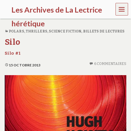
MEN
Les Archives de La Lectrice
U
hérétique
POLARS, THRILLERS
,
SCIENCE FICTION
,
BILLETS DE LECTURES
(
Silo
2
0
0
Silo #1
5
-
6 COMMENTAIRES
15 OCTOBRE 2013
2
0
2
0
)