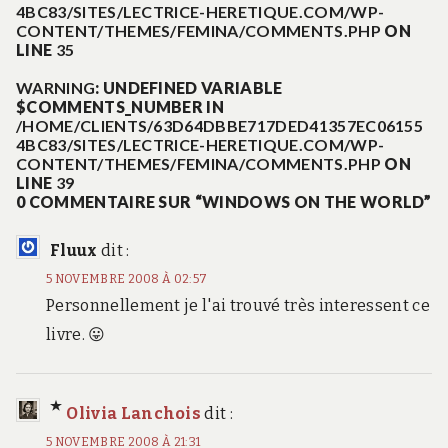
4BC83/SITES/LECTRICE-HERETIQUE.COM/WP-
CONTENT/THEMES/FEMINA/COMMENTS.PHP
ON
LINE
35
WARNING
: UNDEFINED VARIABLE
$COMMENTS_NUMBER IN
/HOME/CLIENTS/63D64DBBE717DED41357EC06155
4BC83/SITES/LECTRICE-HERETIQUE.COM/WP-
CONTENT/THEMES/FEMINA/COMMENTS.PHP
ON
LINE
39
0 COMMENTAIRE SUR “WINDOWS ON THE WORLD”
Fluux
dit :
5 NOVEMBRE 2008 À 02:57
Personnellement je l'ai trouvé très interessent ce
livre. 😛
Olivia Lanchois
dit :
5 NOVEMBRE 2008 À 21:31