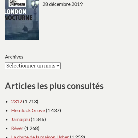
28 décembre 2019
Archives
Articles les plus consultés
2312
(1 713)
Hemlock Grove
(1 437)
Jamaiplu
(1 346)
Rêver
(1 268)
La chute de la maison Usher
(1 259)