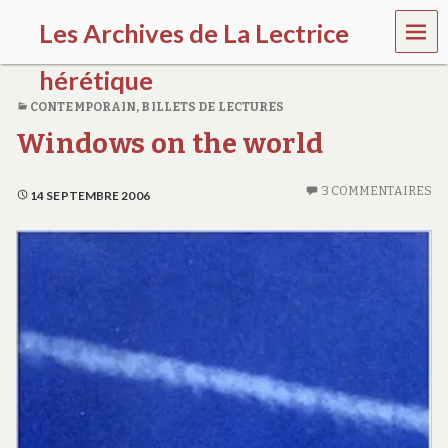
MEN
Les Archives de La Lectrice
U
hérétique
CONTEMPORAIN
,
BILLETS DE LECTURES
(
Windows on the world
2
0
0
3 COMMENTAIRES
5
14 SEPTEMBRE 2006
-
2
0
2
0
)