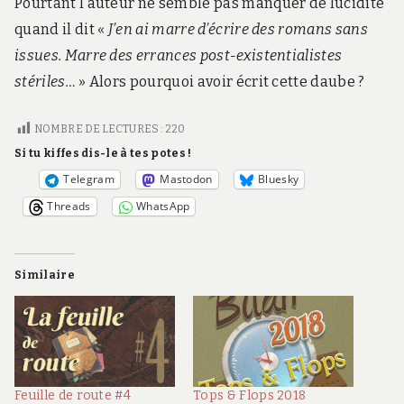
Pourtant l’auteur ne semble pas manquer de lucidité
quand il dit «
J’en ai marre d’écrire des romans sans
issues. Marre des errances post-existentialistes
stériles…
» Alors pourquoi avoir écrit cette daube ?
NOMBRE DE LECTURES :
220
Si tu kiffes dis-le à tes potes !
Telegram
Mastodon
Bluesky
Threads
WhatsApp
Similaire
Feuille de route #4
Tops & Flops 2018