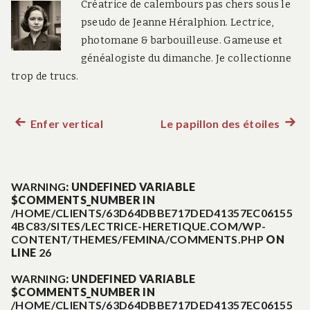
Créatrice de calembours pas chers sous le
pseudo de Jeanne Héralphion. Lectrice,
photomane & barbouilleuse. Gameuse et
généalogiste du dimanche. Je collectionne
trop de trucs.
Enfer vertical
Le papillon des étoiles
Article
Artic
Navigation
précédent :
suiva
:
de
WARNING
: UNDEFINED VARIABLE
$COMMENTS_NUMBER IN
l’article
/HOME/CLIENTS/63D64DBBE717DED41357EC06155
4BC83/SITES/LECTRICE-HERETIQUE.COM/WP-
CONTENT/THEMES/FEMINA/COMMENTS.PHP
ON
LINE
26
WARNING
: UNDEFINED VARIABLE
$COMMENTS_NUMBER IN
/HOME/CLIENTS/63D64DBBE717DED41357EC06155