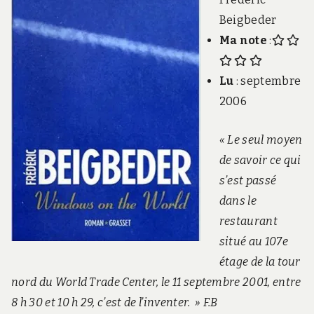
Beigbeder
Ma note
:
Lu
: septembre
2006
« Le seul moyen
de savoir ce qui
s’est passé
dans le
restaurant
situé au 107e
étage de la tour
nord du World Trade Center, le 11 septembre 2001, entre
8 h 30 et 10 h 29, c’est de l’inventer. » F.B