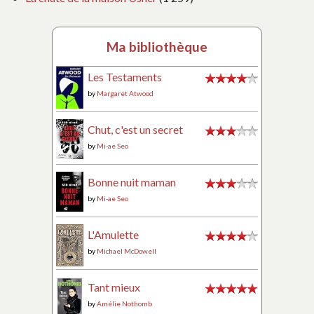
Ma bibliothèque
Les Testaments
by
Margaret Atwood
Chut, c'est un secret
by
Mi-ae Seo
Bonne nuit maman
by
Mi-ae Seo
L'Amulette
by
Michael McDowell
Tant mieux
by
Amélie Nothomb