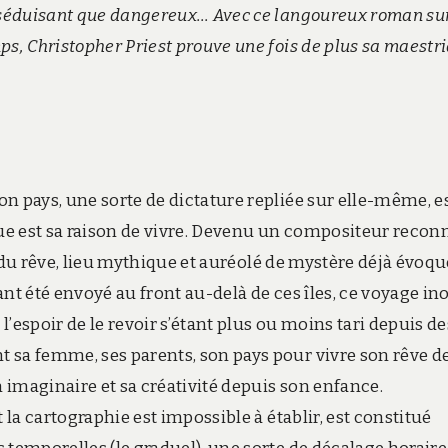
i séduisant que dangereux… Avec ce langoureux roman sur
ps, Christopher Priest prouve une fois de plus sa maestr
n pays, une sorte de dictature repliée sur elle-même, e
que est sa raison de vivre. Devenu un compositeur reconn
el du rêve, lieu mythique et auréolé de mystère déjà évoqu
nt été envoyé au front au-delà de ces îles, ce voyage in
 l’espoir de le revoir s’étant plus ou moins tari depuis de
 sa femme, ses parents, son pays pour vivre son rêve d
n imaginaire et sa créativité depuis son enfance.
 la cartographie est impossible à établir, est constitué