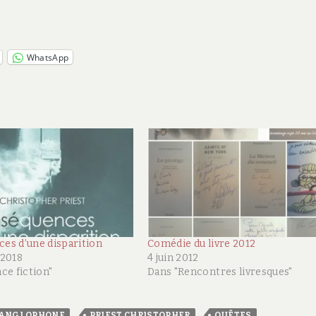
WhatsApp
es d’une disparition
Comédie du livre 2012
 2018
4 juin 2012
ce fiction"
Dans "Rencontres livresques"
,
,
,
 ANGLOPHONE
PRIEST CHRISTOPHER
QUÊTES