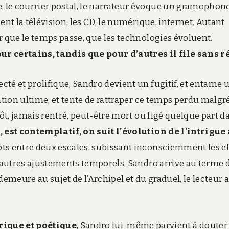
 le courrier postal, le narrateur évoque un gramophone
ent la télévision, les CD, le numérique, internet. Autant
r que le temps passe, que les technologies évoluent.
ur certains, tandis que pour d’autres il file sans r
té et prolifique, Sandro devient un fugitif, et entame 
ation ultime, et tente de rattraper ce temps perdu malgré
tôt, jamais rentré, peut-être mort ou figé quelque part d
, est contemplatif, on suit l’évolution de l’intrigue
flots entre deux escales, subissant inconsciemment les ef
t autres ajustements temporels, Sandro arrive au terme 
meure au sujet de l’Archipel et du graduel, le lecteur 
ique et poétique
, Sandro lui-même parvient à douter