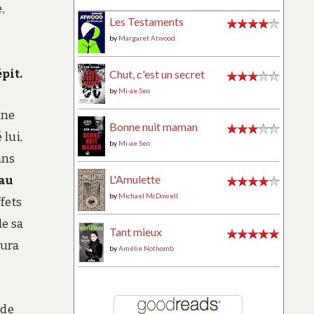
,
Les Testaments
by
Margaret Atwood
épit.
Chut, c'est un secret
by
Mi-ae Seo
une
Bonne nuit maman
 lui,
by
Mi-ae Seo
ans
L'Amulette
 au
by
Michael McDowell
fets
de sa
Tant mieux
aura
by
Amélie Nothomb
 de