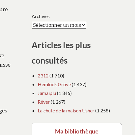
sure
Archives
Articles les plus
ve
consultés
aissé
2312
(1 710)
Hemlock Grove
(1 437)
Jamaiplu
(1 346)
Rêver
(1 267)
La chute de la maison Usher
(1 258)
ages
Ma bibliothèque