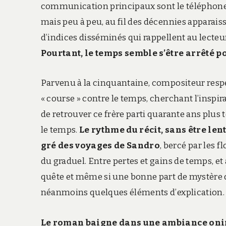
communication principaux sont le téléphone,
mais peu à peu, au fil des décennies apparaiss
d’indices disséminés qui rappellent au lecteu
Pourtant, le temps semble s’être arrêté po
Parvenu à la cinquantaine, compositeur respec
« course » contre le temps, cherchant l’inspir
de retrouver ce frère parti quarante ans plus 
le temps.
Le rythme du récit, sans être lent
gré des voyages de Sandro
, bercé par les 
du graduel. Entre pertes et gains de temps, e
quête et même si une bonne part de mystère de
néanmoins quelques éléments d’explication.
Le roman baigne dans une ambiance onir