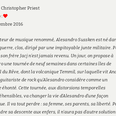
: Christopher Priest
e
:
vembre 2016
teur de musique renommé, Alesandro Sussken est né da
uerre, clos, dirigé par une impitoyable junte militaire. P
 son frère Jacj n’est jamais revenu. Un jour, on propose à
o une tournée de neuf semaines dans certaines îles de
el du Rêve, dont la volcanique Temmil, sur laquelle vit An
 guitariste de rock qu’Alesandro considère comme un
e éhonté. Cette tournée, aux distorsions temporelles
hensibles, va changer la vie d’Alesandro d’une façon
e. Il va tout perdre : sa femme, ses parents, sa liberté. 
re sa descente aux enfers, il n’aura pas d’autre solution