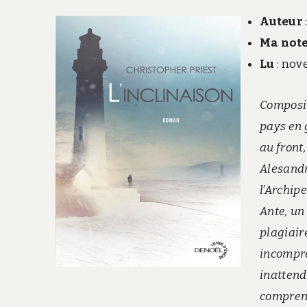
Auteur
Ma not
Lu
: no
Composi
pays en g
au front,
Alesandr
l’Archip
Ante, un
plagiair
incompré
inattendu
comprend