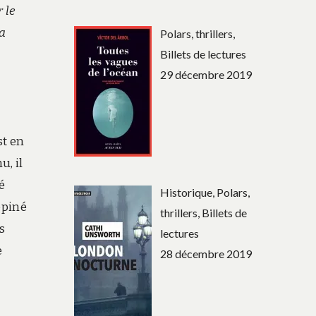
 le
ia
Polars, thrillers,
Billets de lectures
29 décembre 2019
st en
u, il
é
Historique, Polars,
opiné
thrillers, Billets de
s
lectures
e
28 décembre 2019