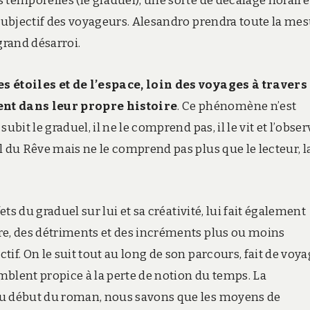
 temporelles (le graduel), une sorte de décalage horaire
 subjectif des voyageurs. Alesandro prendra toute la me
grand désarroi.
s étoiles et de l’espace, loin des voyages à travers
ent dans leur propre histoire
. Ce phénomène n’est
bit le graduel, il ne le comprend pas, il le vit et l’obser
l du Rêve mais ne le comprend pas plus que le lecteur, l
ets du graduel sur lui et sa créativité, lui fait également
re, des détriments et des incréments plus ou moins
if. On le suit tout au long de son parcours, fait de voy
mblent propice à la perte de notion du temps. La
Au début du roman, nous savons que les moyens de