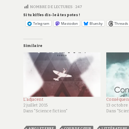
NOMBRE DE LECTURES :
247
Si tu kiffes dis-le à tes potes !
Telegram
Mastodon
Bluesky
Threads
Similaire
L’adjacent
Conséquenc
2 juillet 2015
13 octobre
Dans "Science fiction"
Dans "Scien
,
,
ANGLETERRE
COUP DE CŒUR
LITTÉRATURE