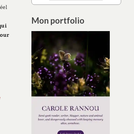
réel
Mon portfolio
qui
pour
e