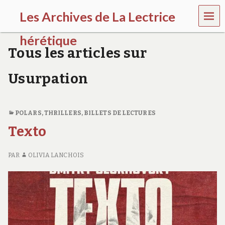
MEN
Les Archives de La Lectrice
U
hérétique
Tous les articles sur
(
2
Usurpation
0
0
5
-
POLARS, THRILLERS
,
BILLETS DE LECTURES
2
0
Texto
2
0
)
PAR
OLIVIA LANCHOIS