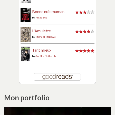
Bonne nuit maman
by
Mi-ae Seo
L'Amulette
by
Michael McDowell
Tant mieux
by
Amélie Nothomb
Mon portfolio