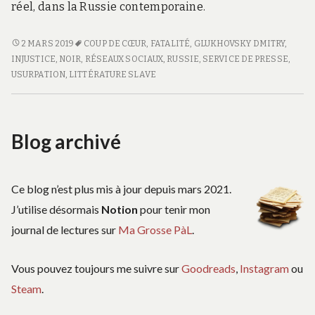
réel, dans la Russie contemporaine.
TEXTO
2 MARS 2019
COUP DE CŒUR
,
FATALITÉ
,
GLUKHOVSKY DMITRY
,
INJUSTICE
,
NOIR
,
RÉSEAUX SOCIAUX
,
RUSSIE
,
SERVICE DE PRESSE
,
USURPATION
,
LITTÉRATURE SLAVE
Blog archivé
Ce blog n’est plus mis à jour depuis mars 2021.
J’utilise désormais
Notion
pour tenir mon
journal de lectures sur
Ma Grosse PàL
.
Vous pouvez toujours me suivre sur
Goodreads
,
Instagram
ou
Steam
.