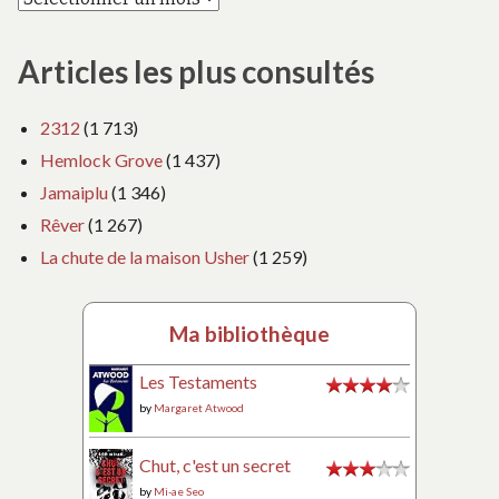
Articles les plus consultés
2312
(1 713)
Hemlock Grove
(1 437)
Jamaiplu
(1 346)
Rêver
(1 267)
La chute de la maison Usher
(1 259)
Ma bibliothèque
Les Testaments
by
Margaret Atwood
Chut, c'est un secret
by
Mi-ae Seo