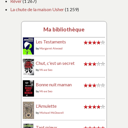
Rêver
(1 267)
La chute de la maison Usher
(1 259)
Ma bibliothèque
Les Testaments
by
Margaret Atwood
Chut, c'est un secret
by
Mi-ae Seo
Bonne nuit maman
by
Mi-ae Seo
L'Amulette
by
Michael McDowell
Tant mieux