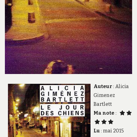
Auteur
: Alicia
Gimenez
Bartlett
Ma note
:
Lu
: mai 2015