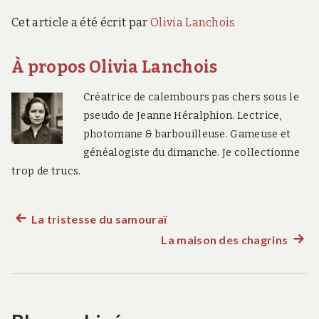
Cet article a été écrit par
Olivia Lanchois
À propos Olivia Lanchois
Créatrice de calembours pas chers sous le
pseudo de Jeanne Héralphion. Lectrice,
photomane & barbouilleuse. Gameuse et
généalogiste du dimanche. Je collectionne
trop de trucs.
La tristesse du samouraï
Article
Navigation
La maison des chagrins
précédent :
Artic
suiva
de
:
l’article