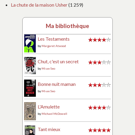
La chute de la maison Usher
(1 259)
Ma bibliothèque
Les Testaments
by
Margaret Atwood
Chut, c'est un secret
by
Mi-ae Seo
Bonne nuit maman
by
Mi-ae Seo
L'Amulette
by
Michael McDowell
Tant mieux