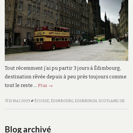
Tout récemment j’ai pu partir 3 jours à Édimbourg,
destination rêvée depuis à peu près toujours comme
Édimbourg
tout le reste …
Plus
→
2009
ÉDIMBOURG
12 MAI 2009
ÉCOSSE
,
ÉDIMBOURG
,
EDINBURGH
,
SCOTLAND
,
UK
2009
Blog archivé