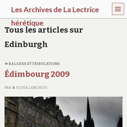
MEN
Les Archives de La Lectrice
U
hérétique
Tous les articles sur
(
2
Edinburgh
0
0
5
-
BALADES ET TRIBULATIONS
2
0
Édimbourg 2009
2
0
)
PAR
OLIVIA LANCHOIS