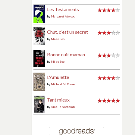
Les Testaments
by
Margaret Atwood
Chut, c'est un secret
by
Mi-ae Seo
Bonne nuit maman
by
Mi-ae Seo
L'Amulette
by
Michael McDowell
Tant mieux
by
Amélie Nothomb