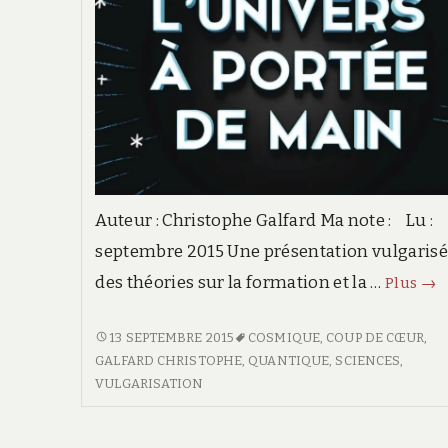
Auteur : Christophe Galfard Ma note : Lu :
septembre 2015 Une présentation vulgaris
des théories sur la formation et la …
L’u
Plus
→
à
por
L’UNIVERS
13 SEPTEMBRE 2015
COSMIQUE
,
COUP DE CŒUR
,
À
GALFARD CHRISTOPHE
,
QUANTIQUE
,
SCIENCES
,
de
PORTÉE
VULGARISATION
ma
DE
MAIN