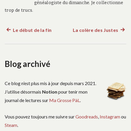
généalogiste du dimanche. Je collectionne
trop de trucs.
Le début de la fin
La colère des Justes
Article
Artic
Navigation
précédent :
suiva
:
de
Blog archivé
l’article
Ce blog n’est plus mis à jour depuis mars 2021.
J’utilise désormais
Notion
pour tenir mon
journal de lectures sur
Ma Grosse PàL
.
Vous pouvez toujours me suivre sur
Goodreads
,
Instagram
ou
Steam
.