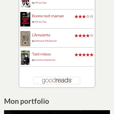
by
Mi-ae Seo
Bonne nuit maman
by
Mi-ae Seo
L'Amulette
by
Michael McDowell
Tant mieux
by
Amélie Nothomb
Mon portfolio