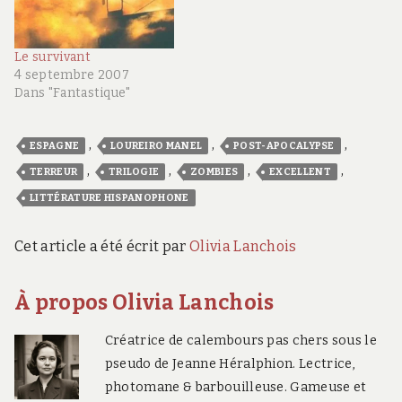
Le survivant
4 septembre 2007
Dans "Fantastique"
,
,
,
ESPAGNE
LOUREIRO MANEL
POST-APOCALYPSE
,
,
,
,
TERREUR
TRILOGIE
ZOMBIES
EXCELLENT
LITTÉRATURE HISPANOPHONE
Cet article a été écrit par
Olivia Lanchois
À propos Olivia Lanchois
Créatrice de calembours pas chers sous le
pseudo de Jeanne Héralphion. Lectrice,
photomane & barbouilleuse. Gameuse et