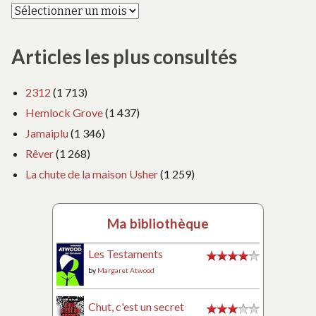
Articles les plus consultés
2312
(1 713)
Hemlock Grove
(1 437)
Jamaiplu
(1 346)
Rêver
(1 268)
La chute de la maison Usher
(1 259)
Ma bibliothèque
Les Testaments
by
Margaret Atwood
Chut, c'est un secret