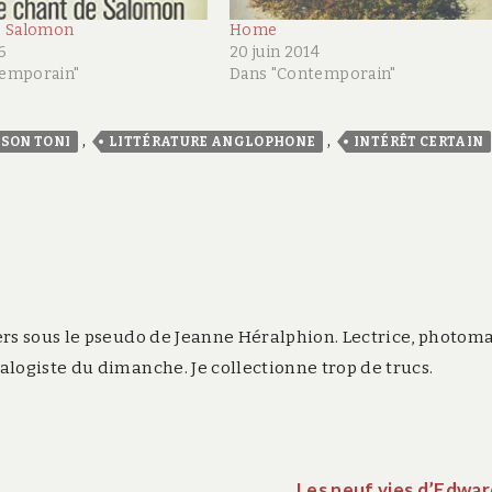
e Salomon
Home
6
20 juin 2014
temporain"
Dans "Contemporain"
,
,
SON TONI
LITTÉRATURE ANGLOPHONE
INTÉRÊT CERTAIN
rs sous le pseudo de Jeanne Héralphion. Lectrice, photom
logiste du dimanche. Je collectionne trop de trucs.
Les neuf vies d’Edwar