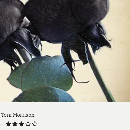
: Toni Morrison
e
: