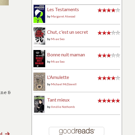
Les Testaments
by
Margaret Atwood
Chut, c'est un secret
by
Mi-ae Seo
Bonne nuit maman
by
Mi-ae Seo
L'Amulette
by
Michael McDowell
ane &
Tant mieux
by
Amélie Nothomb
d
Article