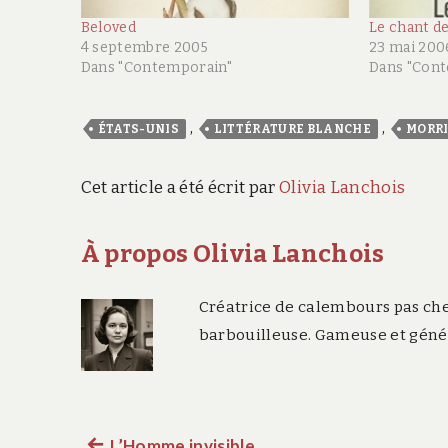
Beloved
Le chant d
4 septembre 2005
23 mai 200
Dans "Contemporain"
Dans "Con
,
,
ÉTATS-UNIS
LITTÉRATURE BLANCHE
MORRI
Cet article a été écrit par
Olivia Lanchois
À propos Olivia Lanchois
Créatrice de calembours pas che
barbouilleuse. Gameuse et généa
L’Homme invisible
Article