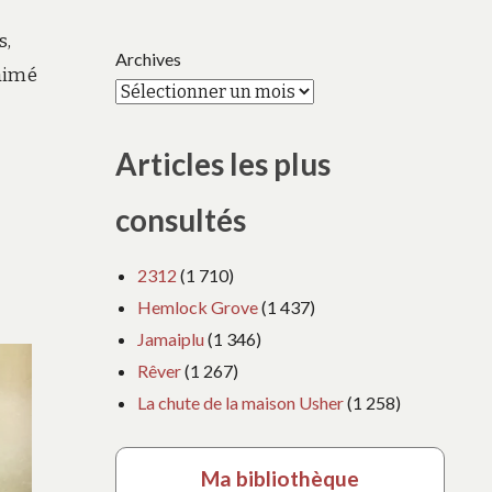
s,
Archives
 aimé
Articles les plus
consultés
2312
(1 710)
Hemlock Grove
(1 437)
Jamaiplu
(1 346)
Rêver
(1 267)
La chute de la maison Usher
(1 258)
Ma bibliothèque