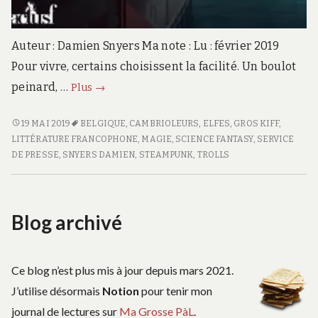
Auteur : Damien Snyers Ma note : Lu : février 2019
Pour vivre, certains choisissent la facilité. Un boulot
La
peinard, …
Plus
→
stratégie
des
LA
19 MAI 2019
BELGIQUE
,
CAMBRIOLEURS
,
ELFES
,
GROS KIFF
,
STRATÉGIE
LITTÉRATURE FRANCOPHONE
,
MAGIE
,
SCIENCE FANTASY
,
SERVICE
As
DES
DE PRESSE
,
SNYERS DAMIEN
,
STEAMPUNK
,
TROLLS
AS
Blog archivé
Ce blog n’est plus mis à jour depuis mars 2021.
J’utilise désormais
Notion
pour tenir mon
journal de lectures sur
Ma Grosse PàL
.