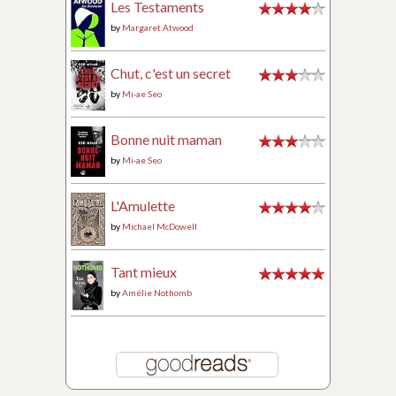
Les Testaments
by
Margaret Atwood
Chut, c'est un secret
by
Mi-ae Seo
Bonne nuit maman
by
Mi-ae Seo
L'Amulette
by
Michael McDowell
Tant mieux
by
Amélie Nothomb