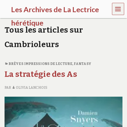
MEN
Les Archives de La Lectrice
U
hérétique
Tous les articles sur
(
2
Cambrioleurs
0
0
5
-
BRÈVES IMPRESSIONS DE LECTURE
,
FANTASY
2
0
La stratégie des As
2
0
)
PAR
OLIVIA LANCHOIS