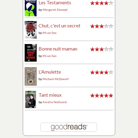
Les Testaments
by
Margaret Atwood
Chut, c'est un secret
by
Mi-ae Seo
Bonne nuit maman
by
Mi-ae Seo
L'Amulette
by
Michael McDowell
Tant mieux
by
Amélie Nothomb