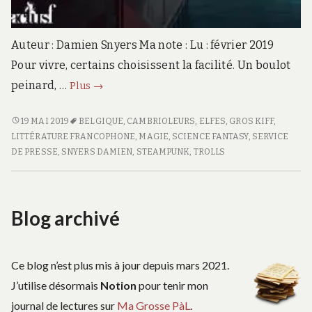
Auteur : Damien Snyers Ma note : Lu : février 2019
Pour vivre, certains choisissent la facilité. Un boulot
La
peinard, …
Plus
→
stratégie
des
LA
19 MAI 2019
BELGIQUE
,
CAMBRIOLEURS
,
ELFES
,
GROS KIFF
,
STRATÉGIE
LITTÉRATURE FRANCOPHONE
,
MAGIE
,
SCIENCE FANTASY
,
SERVICE
As
DES
DE PRESSE
,
SNYERS DAMIEN
,
STEAMPUNK
,
TROLLS
AS
Blog archivé
Ce blog n’est plus mis à jour depuis mars 2021.
J’utilise désormais
Notion
pour tenir mon
journal de lectures sur
Ma Grosse PàL
.