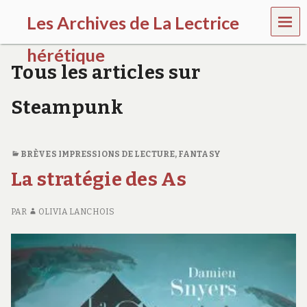
MEN
Les Archives de La Lectrice
U
hérétique
Tous les articles sur
(
2
Steampunk
0
0
5
-
BRÈVES IMPRESSIONS DE LECTURE
,
FANTASY
2
0
La stratégie des As
2
0
)
PAR
OLIVIA LANCHOIS